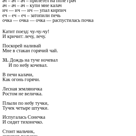
ач – ач – ач – прилетел на поле грач
ач – ач – ач – купи мне калач
ич — ич — ич — упал кирпич
еч – еч – еч – затопили печь
очка — очка — очка — распустилась почка
Катит поезд: чу-чу-чу!
И кричит: лечу, лечу.
Поскорей наливай
Мне в
стакан горячий чай.
31.
Дождь на туче ночевал
И по небу кочевал.
В печи калачи,
Как огонь горячи.
Лесная земляничка
Ростом не величка.
Плыли по небу тучки,
Тучек четыре штучки.
Испугалась Сонечка
И сидит тихонечко.
Стоит мальчик,