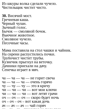
Из шкуры волка сделали чучело.
Чистильщик чистит чисто.
30.
Висячий мост.
Гречневая каша.
Черный чулан.
Зычный голос.
Бычок — смоляной бочок.
Вьючное животное.
Смоляное чучело.
Песочные часы.
Мама поставила на стол чашки и чайник.
На
сирени распустились почки.
Трубочист чистит
трубы.
Кузнечик прыгнул на веточку.
Дачники приехали на дачу.
Сенечка играет в мяч.
ча — ча — ча — не горит свеча
ча — ча — ча — очень горячо
чу — чу — чу — это я кричу
чи — чи — чи — вот мои ключи
чи — чи — чи — вот летят грачи
оч — оч — оч — скоро будет ночь
оч – оч – оч – вот какая дочь
ач — ач — ач — чай горяч