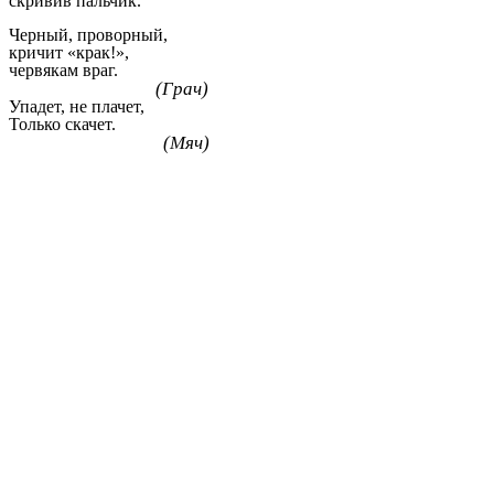
скривив пальчик.
Черный, проворный,
кричит «крак!»,
червякам враг.
(Грач)
Упадет, не плачет,
Только скачет.
(Мяч)