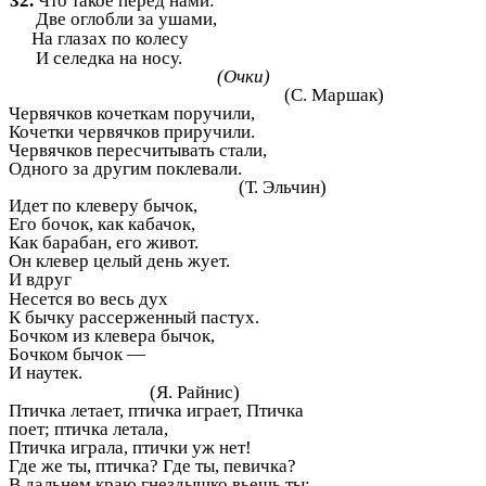
32.
Что такое перед нами:
Две оглобли за ушами,
На глазах по колесу
И селедка на носу.
(Очки)
(С. Маршак)
Червячков кочеткам поручили,
Кочетки червячков приручили.
Червячков пересчитывать стали,
Одного за другим поклевали.
(Т. Эльчин)
Идет по клеверу бычок,
Его бочок, как кабачок,
Как барабан, его живот.
Он клевер целый день жует.
И вдруг
Несется во весь дух
К бычку рассерженный пастух.
Бочком из клевера бычок,
Бочком бычок —
И наутек.
(Я. Райнис)
Птичка летает, птичка играет, Птичка
поет; птичка летала,
Птичка играла, птички уж нет!
Где же ты, птичка? Где ты, певичка?
В дальнем краю гнездышко вьешь ты;