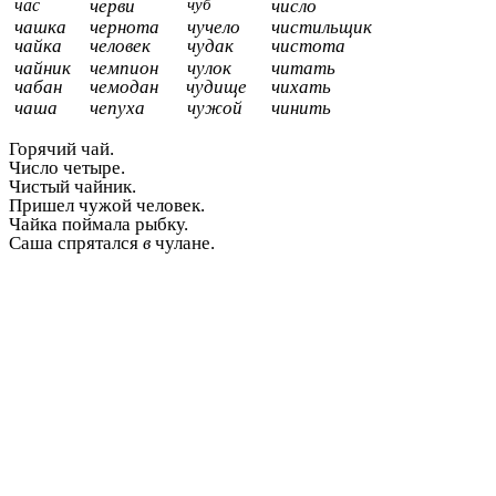
час
черви
чуб
число
чашка
чернота
чучело
чистильщик
чайка
человек
чудак
чистота
чайник
чемпион
чулок
читать
чабан
чемодан
чудище
чихать
чаша
чепуха
чужой
чинить
Горячий чай.
Число четыре.
Чистый чайник.
Пришел чужой человек.
Чайка поймала рыбку.
Саша спрятался
в
чулане.