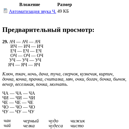
Вложение
Размер
49 КБ
Автоматизация звука Ч.
Предварительный просмотр:
29.
АЧ — АЧ — АЧ
ИЧ — ИЧ — ИЧ
ЕЧ — ЕЧ — ЕЧ
ОЧ — ОЧ — ОЧ
УЧ — УЧ — УЧ
ЯЧ — ЯЧ — ЯЧ
Ключ, ткач, ночь, дача, туча, сверчок, кузнечик, кирпич,
дочка, кочка, прачка, считалка, мяч, очки, богач, бочка, бычок,
вечер, весельчак, почка, молчать.
ЧА — ЧА — ЧА
ЧИ — ЧИ — ЧИ
ЧЕ — ЧЕ — ЧЕ
ЧО — ЧО — ЧО
ЧУ — ЧУ — ЧУ
чан
черный
чудо
чижик
чай
челка
чудеса
чисто