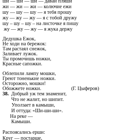
ши — ши — ши — давай пляши
жи — жи — жи — колючие ежи
шу — шу — шу — я тебя прошу
жу — жу — жу — я с тобой дружу
шу – шу – шу – на листочке я пишу
жу — жу — жу — я жука держу
Дедушка Ежок,
Не ходи на бережок:
Там растаял снежок,
Заливает лужок.
Ты промочишь ножки,
Красные сапожки.
Облепили лампу мошки,
Греют тоненькие ножки.
Осторожно, мошки!
Обожжете ножки.
(Г. Цыферов)
38.
Добрый уж тем знаменит,
Что не жалит, но шипит.
Уползает в камыши,
И оттуда: «Ши-ши-ши».
На реке —
Камыши.
Распоясались ерши:
Круг — постарше,