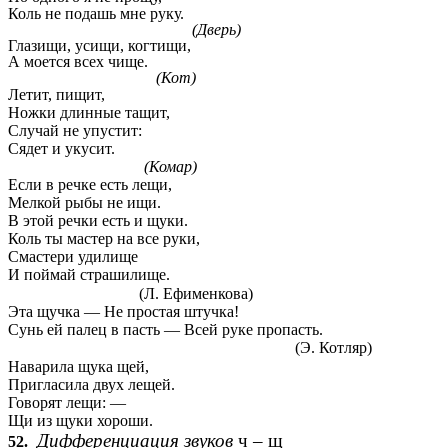
Коль не подашь мне руку.
(Дверь)
Глазищи, усищи, когтищи,
А моется всех чище.
(Кот)
Летит, пищит,
Ножки длинные тащит,
Случай не упустит:
Сядет и укусит.
(Комар)
Если в речке есть лещи,
Мелкой рыбы не ищи.
В этой речки есть и щуки.
Коль ты мастер на все руки,
Смастери удилище
И поймай страшилище.
(Л. Ефименкова)
Эта щучка — Не простая штучка!
Сунь ей палец в пасть — Всей руке пропасть.
(Э. Котляр)
Наварила щука щей,
Пригласила двух лещей.
Говорят лещи: —
Щи из щуки хороши.
Дифференциация звуков
ч – щ
52.