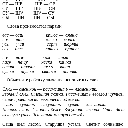
СЕ — ШЕ ШЕ — СЕ
СИ — ШИ ШИ — СИ
СУ — ШУ ШУ — СУ
СЫ — ШИ ШИ — СЫ
Слова произносятся парами
вас
—
ваш крыса
—
крыша
нас
—
наш миска
—
мишка
усы
—
уши сорт
—
шорты
сел
—
шел
присел
—
пришел
нос
—
нож сила
—
шила
пасу
—
пашу каска
—
кашка
салат
—
шалаш касса
—
каша
сутки
—
шутки сытый
—
шитый
Объясните ребенку значение непонятных слов.
Смех
—
смешной
—
рассмешить
—
насмешник.
Звонкий смех. Смешная сказка. Рассмешить веселой шуткой.
Саше нравится насмехаться над всеми.
Сушь
—
сушить
—
засушить
—
сушка
—
высушили.
Летняя сушь. Сушить белье. Засушить цветы. Саше дали
вкусную сушку. Высушили мокрую одежду.
Саша шел лесом. Старушка устала. Светит солнышко.