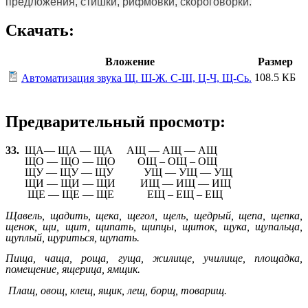
предложения, стишки, рифмовки, скороговорки.
Скачать:
Вложение
Размер
108.5 КБ
Автоматизация звука Щ. Ш-Ж. С-Ш, Ц-Ч, Щ-Сь.
Предварительный просмотр:
33.
ЩА— ЩА — ЩА АЩ — АЩ — АЩ
ЩО — ЩО — ЩО ОЩ – ОЩ – ОЩ
ЩУ — ЩУ — ЩУ УЩ — УЩ — УЩ
ЩИ — ЩИ — ЩИ ИЩ — ИЩ — ИЩ
ЩЕ — ЩЕ — ЩЕ ЕЩ – ЕЩ – ЕЩ
Щавель, щадить, щека, щегол, щель, щедрый, щепа, щепка,
щенок, щи, щит, щипать, щипцы, щиток, щука, щупальца,
щуплый, щуриться, щупать.
Пища, чаща, роща, гуща, жилище, училище, площадка,
помещение, ящерица,
ямщик.
Плащ, овощ, клещ, ящик, лещ, борщ, товарищ.