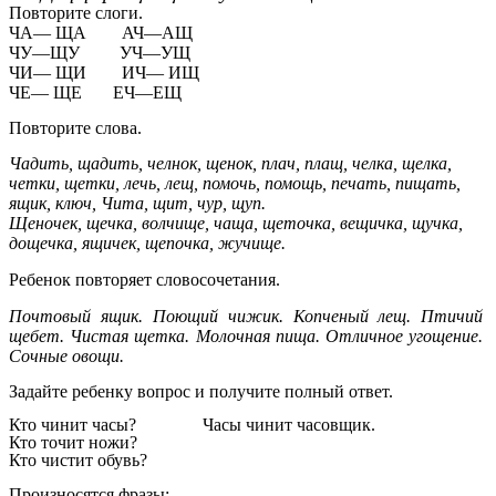
Повторите слоги.
ЧА— ЩА
АЧ—АЩ
ЧУ—ЩУ УЧ—УЩ
ЧИ— ЩИ
ИЧ— ИЩ
ЧЕ— ЩЕ
ЕЧ—ЕЩ
Повторите слова.
Чадить, щадить, челнок, щенок, плач, плащ, челка, щелка,
четки, щетки, лечь, лещ, помочь, помощь, печать, пищать,
ящик, ключ, Чита, щит, чур, щуп.
Щеночек, щечка, волчище, чаща, щеточка, вещичка, щучка,
дощечка, ящичек, щепочка, жучище.
Ребенок повторяет словосочетания.
Почтовый ящик. Поющий чижик. Копченый лещ. Птичий
щебет. Чистая щетка. Молочная пища. Отличное угощение.
Сочные овощи.
Задайте ребенку вопрос и получите полный ответ.
Кто чинит часы?
Часы чинит часовщик.
Кто точит ножи?
Кто чистит обувь?
Произносятся фразы: