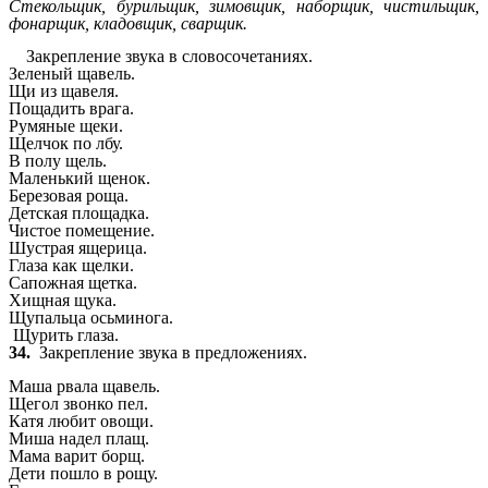
Стекольщик, бурильщик, зимовщик, наборщик, чистильщик,
фонарщик, кладовщик, сварщик.
Закрепление звука в словосочетаниях.
Зеленый щавель.
Щи из щавеля.
Пощадить врага.
Румяные щеки.
Щелчок по лбу.
В полу щель.
Маленький щенок.
Березовая роща.
Детская площадка.
Чистое помещение.
Шустрая ящерица.
Глаза как щелки.
Сапожная щетка.
Хищная щука.
Щупальца осьминога.
Щурить глаза.
34.
Закрепление звука в предложениях.
Маша рвала щавель.
Щегол звонко пел.
Катя любит овощи.
Миша надел плащ.
Мама варит борщ.
Дети пошло в рощу.