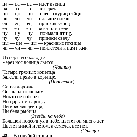
ца — ца — ца — идет курица
ча — ча — ча — нет грача
цо — цо — цо — снесла курица яйцо
чо — чо — чо — сильное плечо
ец — ец — ец — приехал купец
еч — еч — еч — затопили печь
цу — цу — цу — поймали птицу
чу — чу — чу — принеси свечу
цы — цы — цы — красивые птенцы
чи — чи — чи — прилетели к нам грачи
Из горячего колодца
Через нос водица льется.
(Чайник)
Четыре грязных копытца
Залезли прямо в корытце.
(Поросенок)
Синяя дорожка
Осыпана горошком.
Никто не соберет:
Ни царь, ни царица,
Ни красная девица,
Ни бела рыбица.
(Звезды на небе)
Большой подсолнух в небе,
цветет он много лет,
Цветет зимой и летом,
а семечек все нет.
(Солнце)
48.
В голубой станице