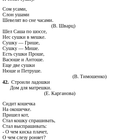
Сом усами,
Слон ушами
Шевелят во сне часами.
(В. Шварц)
Шел Саша по шоссе,
Нес сушки в мешке.
Сушку — Грише,
Сушку — Мише.
Есть сушки Проше,
Васюше и Антоше.
Еще две сушки
Нюше и Петруше.
(В. Тимошенко)
42.
Строили ладошки
Дом для матрешки.
(Е. Карганова)
Сидит кошечка
На окошечке.
Пришел кот,
Стал кошку спрашивать,
Стал выспрашивать:
-
О чем киска плачет,
О чем слезу роняет?