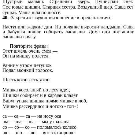
Шустрый малыш. Страшный зверь. Пушистый снег.
Сосновые шишки. Старшая
сестра. Воздушный шар. Саша ест
сушки.
Маша шла по шоссе.
40.
Закрепите звукопроизношение в предложениях.
Наступили жаркие дни. На полянке выросли ландыши. Саша
и бабушка пошли собирать ландыши. Дома они поставили
ландыши в вазу.
Повторите фразы:
Этот шмель очень смел —
Он на мишку полетел.
Ранним утром петушок
Подал звонкий голосок.
Шесть котят есть хотят.
Мишка косолапый по лесу идет,
Шишки собирает и в карман кладет.
Вдруг упала шишка прямо мишке в лоб,
Мишка рассердился и ногою «топ»!
са — са — са — на носу оса
ша — ша — ша — мы у шалаша
со — со— со — поломалось колесо
шо — шо — шо — вот это хорошо