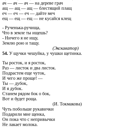
ач — ач — ач — на дереве грач
ащ — ащ — ащ — блестящий плащ
еч — еч — еч — дайте меч
ещ — ещ — ещ — не кусайся клещ
-
Рученька-ручища,
Что в земле ты ищешь?
- Ничего я не ищу,
Землю рою и тащу.
(Экскаватор)
54.
У щучки чешуйка, у чушки щетинка.
Ты росток,
и я росток,
Раз — листок
и два листок.
Подрастем еще чуток,
И чего же проще! —
Ты — дубок,
И я дубок.
Станем рядом бок о бок,
Вот и будет роща.
(И. Токмакова)
Чуть побольше рукавички
Подарили мне щенка,
Он пока что с непривычки
Не лакает молока.