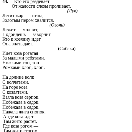
44.
Кто его раздевает —
От жалости слезы проливает.
(Лук)
Летит жар — птица,
Золотым пером хвалится.
(Огонь)
Лежит — молчит,
Подойдешь — заворчит.
Кто к хозяину идет,
Она знать дает.
(Собака)
Идет коза рогатая
За малыми ребятами.
Ножками топ, топ.
Рожками хлоп, хлоп.
На долине волк
С волчатами.
На горе коза
С козлятами.
Взяла коза серпок,
Побежала в садок,
Побежала в садок,
Нажала жита снопок.
А где коза идет —
Там жито растет.
Где коза рогом —
Там жито стогом.