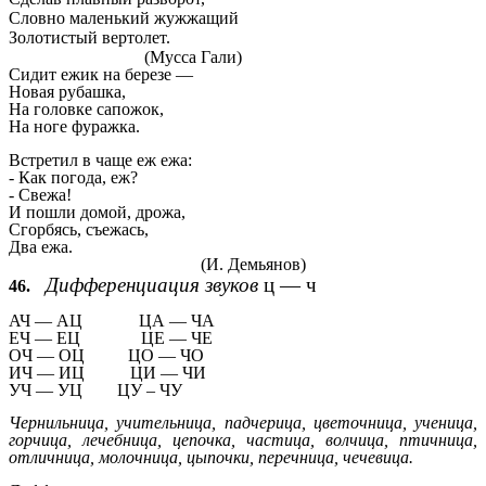
Словно маленький жужжащий
Золотистый вертолет.
(Мусса Гали)
Сидит ежик на березе —
Новая рубашка,
На головке сапожок,
На ноге фуражка.
Встретил в чаще еж ежа:
- Как погода, еж?
- Свежа!
И пошли домой, дрожа,
Сгорбясь, съежась,
Два ежа.
(И. Демьянов)
Дифференциация звуков
ц — ч
46.
АЧ — АЦ ЦА — ЧА
ЕЧ — ЕЦ ЦЕ — ЧЕ
ОЧ — ОЦ ЦО — ЧО
ИЧ — ИЦ
ЦИ — ЧИ
УЧ — УЦ ЦУ – ЧУ
Чернильница, учительница, падчерица, цветочница, ученица,
горчица, лечебница, цепочка, частица, волчица, птичница,
отличница, молочни
ца, цыпочки, перечница, чечевица.