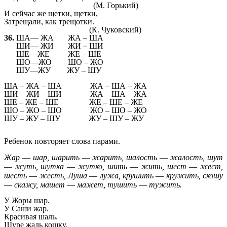
(М. Горький)
И сейчас же щетки, щетки,
Затрещали, как трещотки.
(К. Чуковский)
36.
ША— ЖА ЖА – ША
ШИ— ЖИ ЖИ – ШИ
ШЕ—ЖЕ ЖЕ – ШЕ
ШО—ЖО ШО – ЖО
ШУ—ЖУ ЖУ – ШУ
ША – ЖА – ША ЖА – ША – ЖА
ШИ – ЖИ – ШИ ЖА – ША – ЖА
ШЕ – ЖЕ – ШЕ ЖЕ – ШЕ – ЖЕ
ШО – ЖО – ШО ЖО – ШО – ЖО
ШУ – ЖУ – ШУ ЖУ – ШУ – ЖУ
Ребенок повторяет слова парами.
Жар
—
шар, шарить
—
жарить, шалость
—
жалость, шут
—
жуть, шутка
—
жутко, шить
—
жить, шест
—
жест,
шесть
—
жесть, Луша
—
лужа, крушить
—
кружить, скошу
—
скажу, машет
—
мажет, тушить
—
тужить.
У Жоры шар.
У Саши жар.
Красивая шаль.
Шуре жаль кошку.