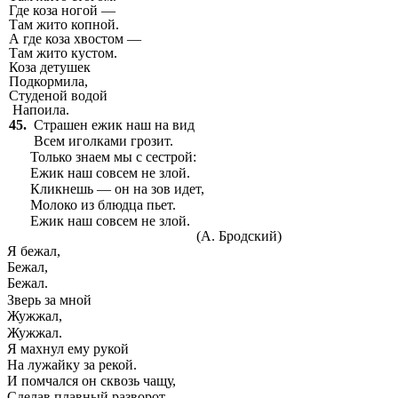
Где коза ногой —
Там жито копной.
А где коза хвостом —
Там жито кустом.
Коза детушек
Подкормила,
Студеной водой
Напоила.
45.
Страшен ежик наш на вид
Всем иголками грозит.
Только знаем мы с сестрой:
Ежик наш совсем не злой.
Кликнешь — он на зов идет,
Молоко из блюдца пьет.
Ежик наш совсем не злой.
(А. Бродский)
Я бежал,
Бежал,
Бежал.
Зверь за мной
Жужжал,
Жужжал.
Я махнул ему рукой
На лужайку за рекой.
И помчался он сквозь чащу,
Сделав плавный разворот,