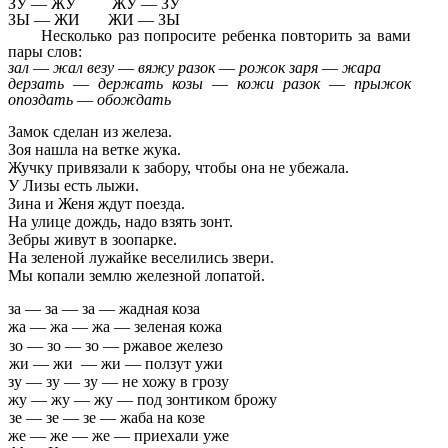
ЗУ — ЖУ ЖУ — ЗУ
ЗЫ — ЖИ ЖИ — ЗЫ
Несколько раз попросите ребенка повторить за вами
пары слов:
зал
—
жал везу
—
вяжу разок
—
рожок заря
—
жара
дерзать
—
держать козы
—
кожи разок
—
прыжок
опоздать
—
обождать
Замок сделан из железа.
Зоя нашла на ветке жука.
Жучку привязали к забору, чтобы она не убежала.
У Лизы есть лыжи.
Зина и Женя ждут поезда.
На улице дождь, надо взять зонт.
Зебры живут в зоопарке.
На зеленой лужайке веселились звери.
Мы копали землю железной лопатой.
за — за — за — жадная коза
жа — жа — жа — зеленая кожа
зо — зо — зо — ржавое железо
жи — жи — жи — ползут ужи
зу — зу — зу — не хожу в грозу
жу — жу — жу — под зонтиком брожу
зе — зе — зе — жаба на козе
же — же — же — приехали уже