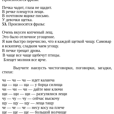
Печка чадит, глаза не щадит.
В речке плещутся лещи.
В почтовом ящике письмо.
У девочки щетка.
53.
Произносятся фразы
:
Очень вкусен копченый лещ.
Это было отличное угощение.
Я вам быстро перечислю, что я каждой
щеткой
чищу. Самовар
я вскипячу, сладким чаем угощу.
В печке трещат дрова.
В чаще все чаще щебечут птицы.
Блещет молния все ярче.
Выучите наизусть чистоговорки, поговорки, загадки,
стихи:
ча — ча — ча — идет каланча
ща — ща — ща — у борца силища
чи — чи — чи — дайте мне ключи
щи — щи — щи — разгулялися лещи
чу — чу — чу — сейчас выскочу
щу — щу — щу — леща тащу
че — че — че — несу косу на плече
ще — ще — ще — большой волчище