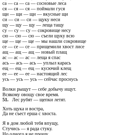
са — са — са — сосновые леса
ся — ся — ся — поймали гуся
щи — щи — щи — вкусные щи
си — си — си — щуку неси
щу — щу — щу — леща тащу
су — су — су — сокровище несу
сю — сю — сю — съели щуку всю
ще — ще — ще — мы нашли сокровище
се — се — се — прищемили хвост лисе
ащ — ащ — ащ — новый плащ
ас — ас — ас — леща я спас
ась — ась — ась — уплыл карась
ещ — ещ — ещ — кусючий клещ
ее — ее — ее — настоящий лес
усь — усь — усь — сейчас проснусь
Волки рыщут — себе добычу ищут.
Всякому овощу свое время.
51.
Лес рубят — щепки летят.
Хоть щука и востра,
Да не съест ерша с хвоста.
Я в дом любой тебя впущу,
Стучись — я рада стуку.
Но одного я не прощу,