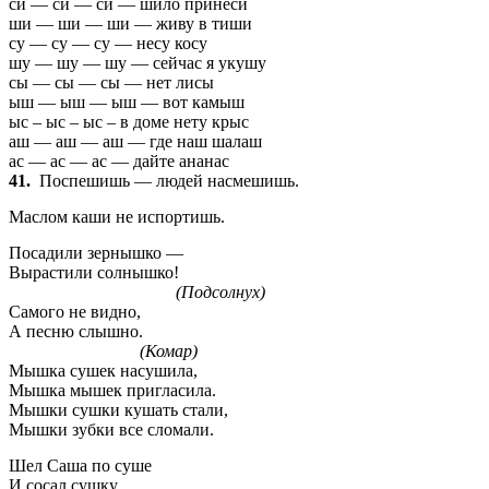
си — си — си — шило принеси
ши — ши — ши — живу в тиши
су — су — су — несу косу
шу — шу — шу — сейчас я укушу
сы — сы — сы — нет лисы
ыш — ыш — ыш — вот камыш
ыс – ыс – ыс – в доме нету крыс
аш — аш — аш — где наш шалаш
ас — ас — ас — дайте ананас
41.
Поспешишь — людей насмешишь.
Маслом каши не испортишь.
Посадили зернышко —
Вырастили солнышко!
(Подсолнух)
Самого не видно,
А песню слышно.
(Комар)
Мышка сушек насушила,
Мышка мышек пригласила.
Мышки сушки кушать стали,
Мышки зубки все сломали.
Шел Саша по суше
И сосал сушку.