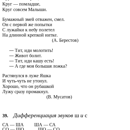
Круг — помладше,
Круг совсем Малыши.
Бумажный змей отважен, смел.
Он с первой же попытки
С лужайки к небу полетел
На длинной крепкой нитке.
(А. Берестов)
Тит, иди молотить!
Живот болит.
Тит, иди кашу есть!
А где моя большая ложка?
Растянулся в луже Яшка
И чуть-чуть не утонул.
Хорошо, что он рубашкой
Лужу сразу промакнул.
(В. Мусатов)
Дифференциация звуков
ш
и
с
39.
СА — ША ША — СА
СО — ШО ШО — СО