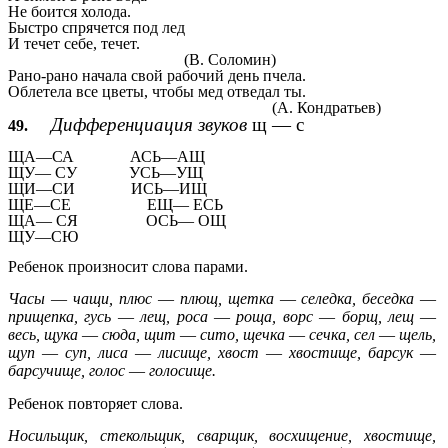
Не боится
холода.
Быстро спрячется
под лед
И течет себе, течет.
(В. Соломин)
Рано-рано начала свой рабочий день пчела.
Облетела все цветы, чтобы мед отведал ты.
(А. Кондратьев)
Дифференциация звуков
щ — с
49.
ЩА—СА
АСЬ—АЩ
ЩУ— СУ
УСЬ—УЩ
ЩИ—СИ ИСЬ—ИЩ
ЩЕ—СЕ ЕЩ— ЕСЬ
ЩА— СЯ ОСЬ— ОЩ
ЩУ—СЮ
Ребенок произносит слова парами.
Часы
—
чащи, плюс
—
плющ, щетка
—
селедка,
беседка
—
прищепка, гусь
—
лещ, роса
—
роща,
ворс
—
борщ, лещ
—
весь, щука
—
сюда, щит
—
сито, щечка
—
сечка, сел
—
щель,
щуп
—
суп, лиса
—
лисище, хвост
—
хвостище, барсук
—
барсучище, голос
—
голосище.
Ребенок повторяет слова.
Носильщик, стекольщик, сварщик, восхищение, хвостище,