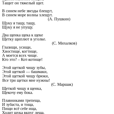
Тащит он тяжелый щит.
В синем небе звезды блещут,
В синем море волны хлещут.
(А. Пушкин)
Щуку я тащу, тащу,
Щуку я не упущу.
Два щенка щека к щеке
Щетку щиплют в уголке.
(С. Михалков)
Глазищи, усищи,
Хвостище, когтище,
А моется всех чище.
Кто это? – Кот-котище!
Этой щеткой чищу зубы,
Этой щеткой — башмаки,
Этой щеткой чищу брюки,
Все три щетки мне нужны!
(С. Маршак)
Щеткой чищу я щенка,
Щекочу ему бока.
Плавниками трепеща,
И зубаста, и тоща,
Пищи всё себе ища,
Ходит щука вкруг леща.