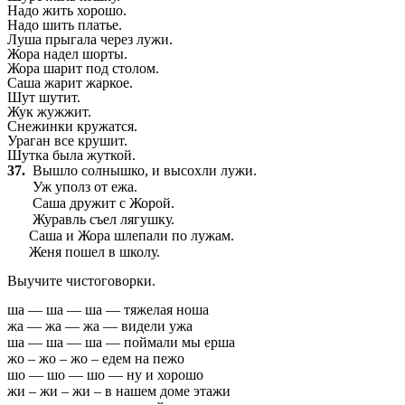
Надо жить хорошо.
Надо шить платье.
Луша прыгала через лужи.
Жора надел шорты.
Жора шарит под столом.
Саша жарит жаркое.
Шут шутит.
Жук жужжит.
Снежинки кружатся.
Ураган все крушит.
Шутка была жуткой.
37.
Вышло солнышко, и высохли лужи.
Уж уполз от ежа.
Саша дружит с Жорой.
Журавль съел лягушку.
Саша и Жора шлепали по лужам.
Женя пошел в школу.
Выучите чистоговорки.
ша — ша — ша — тяжелая ноша
жа — жа — жа — видели ужа
ша — ша — ша — поймали мы ерша
жо – жо – жо – едем на пежо
шо — шо — шо — ну и хорошо
жи – жи – жи – в нашем доме этажи