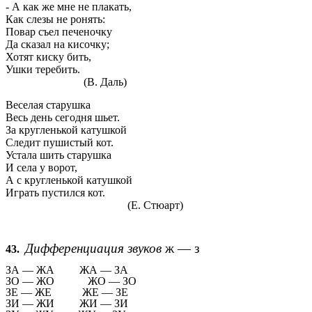
- А как же мне не плакать,
Как слезы не ронять:
Повар съел печеночку
Да сказал на кисочку;
Хотят киску бить,
Ушки теребить.
(В. Даль)
Веселая старушка
Весь день сегодня шьет.
За кругленькой катушкой
Следит пушистый кот.
Устала шить старушка
И села у ворот,
А с кругленькой катушкой
Играть пустился кот.
(Е. Стюарт)
Дифференциация звуков
ж — з
43.
ЗА — ЖА ЖА — ЗА
ЗО — ЖО ЖО — ЗО
ЗЕ — ЖЕ ЖЕ — ЗЕ
ЗИ — ЖИ ЖИ — ЗИ