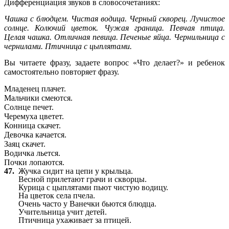
Дифференциация звуков в словосочетаниях:
Чашка с блюдцем. Чистая водица. Черный скворец. Лучистое
солнце. Колючий цветок. Чужая граница. Певчая птица.
Целая чашка. Отличная певица. Печеные яйца. Чернильница с
чернилами. Птичница с цыплятами.
Вы читаете фразу, задаете вопрос «Что делает?» и ребенок
самостоятельно повторяет фразу.
Младенец плачет.
Мальчики смеются.
Солнце печет.
Черемуха цветет.
Конница скачет.
Девочка качается.
Заяц скачет.
Водичка льется.
Почки лопаются.
47.
Жучка сидит на цепи у крыльца.
Весной прилетают грачи и скворцы.
Курица с цыплятами пьют чистую водицу.
На цветок села пчела.
Очень часто у Ванечки бьются блюдца.
Учительница учит детей.
Птичница ухаживает за птицей.