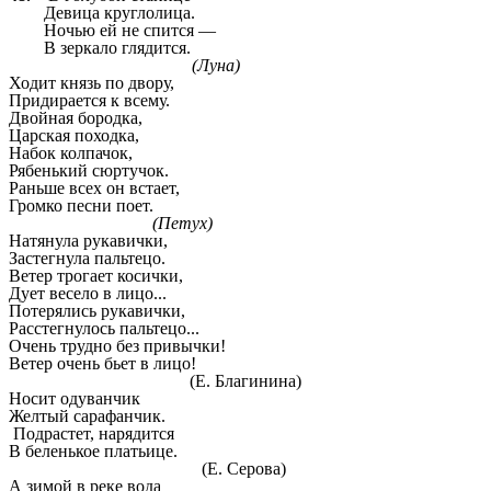
Девица круглолица.
Ночью ей не спится —
В зеркало глядится.
(Луна)
Ходит князь по двору,
Придирается к всему.
Двойная бородка,
Царская походка,
Набок колпачок,
Рябенький сюртучок.
Раньше всех он встает,
Громко песни поет.
(Петух)
Натянула рукавички,
Застегнула пальтецо.
Ветер трогает косички,
Дует весело в лицо...
Потерялись рукавички,
Расстегнулось пальтецо...
Очень трудно без привычки!
Ветер очень бьет в лицо!
(Е. Благинина)
Носит одуванчик
Желтый сарафанчик.
Подрастет, нарядится
В беленькое платьице.
(Е. Серова)
А зимой
в реке вода