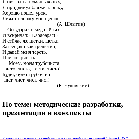
Я позвал на помощь кошку,
Я придвинул ближе плошку,
Хорошо пошел урок.
Лижет плошку мой щенок.
(А. Шлыгин)
... Он ударил в медный таз
И вскричал: «Карабарас!»
И сейчас же щетки, щетки
Затрещали как трещотки,
И давай меня тереть,
Приговаривать:
— Моем, моем трубочиста
Чисто, чисто, чисто, чисто!
Будет, будет трубочист
Чист, чист, чист, чист!
(К. Чуковский)
По теме: методические разработки,
презентации и конспекты
Картотека домашних заданий логопеда для детей и их родителей "Звуки С-Сь"