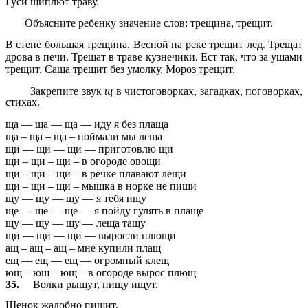
Гуси щиплют траву.
Объясните ребенку значение слов: трещина, трещит.
В стене большая трещина. Весной на реке трещит лед. Трещат
дрова в печи. Трещат в траве кузнечики. Ест так, что за ушами
трещит. Саша трещит без умолку. Мороз трещит.
Закрепите звук
щ
в чистоговорках, загадках, поговорках,
стихах.
ща — ща — ща — иду я без плаща
ща – ща – ща – поймали мы леща
щи — щи — щи — приготовлю щи
щи – щи – щи – в огороде овощи
щи – щи – щи – в речке плавают лещи
щи – щи – щи – мышка в норке не пищи
щу — щу — щу — я тебя ищу
ще — ще — ще — я пойду гулять в плаще
щу — щу — щу — леща тащу
щи — щи — щи — выросли плющи
ащ – ащ – ащ – мне купили плащ
ещ — ещ — ещ — огромный клещ
ющ – ющ – ющ – в огороде вырос плющ
35.
Волки рыщут, пищу ищут.
Щенок жалобно пищит,