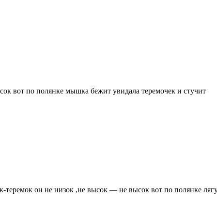
ысок вот по полянке мышка бежит увидала теремочек и стучит
ок-теремок он не низок ,не высок — не высок вот по полянке ляг