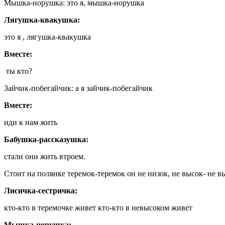
Мышка-норушка: это я, мышка-норушка
Лягушка-квакушка:
это я , лягушка-квакушка
Вместе:
ты кто?
Зайчик-побегайчик: а я зайчик-побегайчик
Вместе:
иди к нам жить
Бабушка-рассказушка:
стали они жить втроем.
Стоит на полянке теремок-теремок он не низок, не высок- не в
Лисичка-сестричка:
кто-кто в теремочке живет кто-кто в невысоком живет
Мышка-норушка: