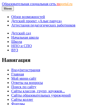
Образовательная социальная сеть
ns
portal.ru
Меню
Обзор возможностей
Детский проект «Алые паруса»
Аттестация педагогических работников
Детский сад
Начальная школа
Школа
НПО и СПО
ВУЗ
Навигация
Вход/регистрация
Главная
Мой мини-сайт
Ответы на вопросы
Поиск по сайту
Сайты классов, групп, кружков...
Сайты образовательных учреждений
Сайты коллег
Форумы