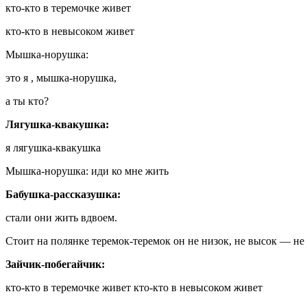
кто-кто в теремочке живет
кто-кто в невысоком живет
Мышка-норушка:
это я , мышка-норушка,
а ты кто?
Лягушка-квакушка:
я лягушка-квакушка
Мышка-норушка: иди ко мне жить
Бабушка-рассказушка:
стали они жить вдвоем.
Стоит на полянке теремок-теремок он не низок, не высок — не
Зайчик-побегайчик:
кто-кто в теремочке живет кто-кто в невысоком живет