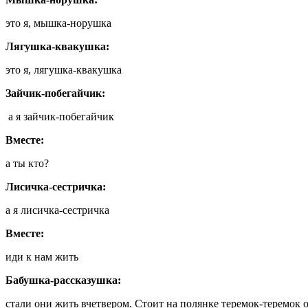
это я, мышка-норушка
Лягушка-квакушка:
это я, лягушка-квакушка
Зайчик-побегайчик:
а я зайчик-побегайчик
Вместе:
а ты кто?
Лисичка-сестричка:
а я лисичка-сестричка
Вместе:
иди к нам жить
Бабушка-рассказушка:
стали они жить вчетвером. Стоит на полянке теремок-теремок о