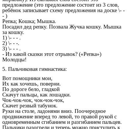
предложение (это предложение состоит из 3 слов,
ребёнок записывает схему предложения на доске \- -
- )
Репка; Кошка; Мышка.
Посадил дед репку. Позвала Жучка кошку. Мышка
за кошку.
1) \- - - .
2) \- - -.
3) \- - - .
- Из какой сказки этот отрывок? («Репка»)
Молодцы!
5. Пальчиковая гимнастика:
Вот помощники мои,
Их как хочешь, поверни.
По дороге бело, гладкой
Скачут пальцы, как лошадки.
Чок-чок-чок, чок-чок-чок,
Скачет резвый табунок.
Руки на столе, ладонями вниз. Поочередное
продвижение вперед то левой, то правой рукой с
одновременным сгибанием и разгибанием пальцев.
Пальчики разогрели и теперь можно приступить к