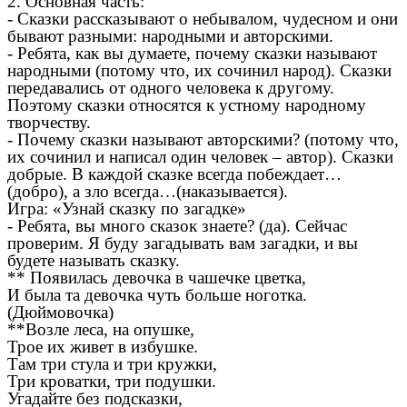
2. Основная часть:
- Сказки рассказывают о небывалом, чудесном и они
бывают разными: народными и авторскими.
- Ребята, как вы думаете, почему сказки называют
народными (потому что, их сочинил народ). Сказки
передавались от одного человека к другому.
Поэтому сказки относятся к устному народному
творчеству.
- Почему сказки называют авторскими? (потому что,
их сочинил и написал один человек – автор). Сказки
добрые. В каждой сказке всегда побеждает…
(добро), а зло всегда…(наказывается).
Игра: «Узнай сказку по загадке»
- Ребята, вы много сказок знаете? (да). Сейчас
проверим. Я буду загадывать вам загадки, и вы
будете называть сказку.
** Появилась девочка в чашечке цветка,
И была та девочка чуть больше ноготка.
(Дюймовочка)
**Возле леса, на опушке,
Трое их живет в избушке.
Там три стула и три кружки,
Три кроватки, три подушки.
Угадайте без подсказки,