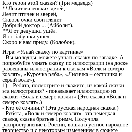
Кто герои этой сказки? (Три медведя)
**Лечит маленьких детей,
Лечит птичек и зверей,
Сквозь очки свои глядит
Добрый доктор ... (Айболит).
**Я от дедушки ушёл.
Я от бабушки ушёл,
Скоро к вам приду. (Колобок).
Игра: «Узнай сказку по картинке»
- Вы молодцы, можете узнать сказку по загадке. А
попробуйте узнать сказку по иллюстрации (на доске
развешаны иллюстрации к сказкам «Волк и семеро
козлят», «Курочка ряба», «Лисичка – сестричка и
серый волк»).
1) – Ребята, посмотрите и скажите, из какой сказки
эта иллюстрация? - показывает иллюстрацию из
сказки «Волк и семеро козлят» (Это сказка «Волк и
семеро козлят».)
- Кто её сочинил? (Эта русская народная сказка.)
- Ребята, «Волк и семеро козлят»- эта немецкая
сказка, сказка братьев Гримм. Получила
распространение в России, вошла в устное народное
творчество и с некоторым изменением в сюжете