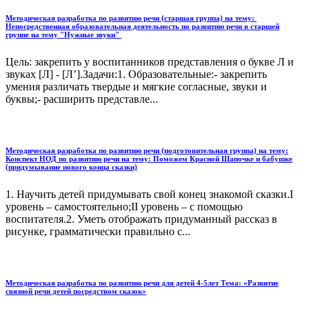
Методическая разработка по развитию речи (старшая группа) на тему:
Непосредственная образовательная деятельность по развитию речи в старшей
группе на тему "Нужные звуки"
Цель: закрепить у воспитанников представления о букве Л и
звуках [Л] - [Л’].Задачи:1. Образовательные:- закрепить
умения различать твердые и мягкие согласные, звуки и
буквы;- расширить представле...
Методическая разработка по развитию речи (подготовительная группа) на тему:
Конспект НОД по развитию речи на тему: Поможем Красной Шапочке и бабушке
(придумывание нового конца сказки)
1. Научить детей придумывать свой конец знакомой сказки.I
уровень – самостоятельно;II уровень – с помощью
воспитателя.2. Уметь отображать придуманный рассказ в
рисунке, грамматически правильно с...
Методическая разработка по развитию речи для детей 4-5лет Тема: «Развитие
связной речи детей посредством сказок»