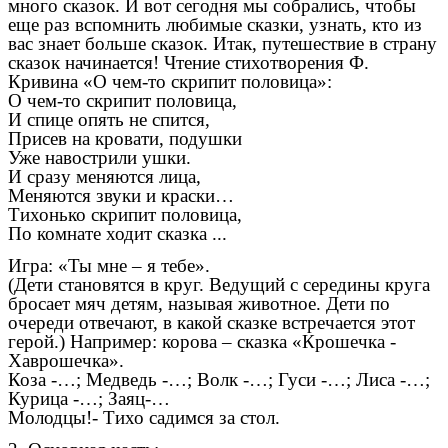
много сказок. И вот сегодня мы собрались, чтобы
еще раз вспомнить любимые сказки, узнать, кто из
вас знает больше сказок. Итак, путешествие в страну
сказок начинается! Чтение стихотворения Ф.
Кривина «О чем-то скрипит половица»:
О чем-то скрипит половица,
И спице опять не спится,
Присев на кровати, подушки
Уже навострили ушки.
И сразу меняются лица,
Меняются звуки и краски…
Тихонько скрипит половица,
По комнате ходит сказка ...
Игра: «Ты мне – я тебе».
(Дети становятся в круг. Ведущий с середины круга
бросает мяч детям, называя животное. Дети по
очереди отвечают, в какой сказке встречается этот
герой.) Например: корова – сказка «Крошечка -
Хаврошечка».
Коза -…; Медведь -…; Волк -…; Гуси -…; Лиса -…;
Курица -…; Заяц-…
Молодцы!- Тихо садимся за стол.