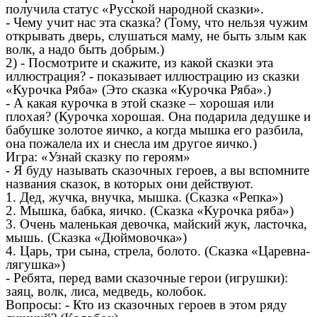
получила статус «Русской народной сказки».
- Чему учит нас эта сказка? (Тому, что нельзя чужим
открывать дверь, слушаться маму, не быть злым как
волк, а надо быть добрым.)
2) - Посмотрите и скажите, из какой сказки эта
иллюстрация? - показывает иллюстрацию из сказки
«Курочка Ряба» (Это сказка «Курочка Ряба».)
- А какая курочка в этой сказке – хорошая или
плохая? (Курочка хорошая. Она подарила дедушке и
бабушке золотое яичко, а когда мышка его разбила,
она пожалела их и снесла им другое яичко.)
Игра: «Узнай сказку по героям»
- Я буду называть сказочных героев, а вы вспомните
названия сказок, в которых они действуют.
1. Дед, жучка, внучка, мышка. (Сказка «Репка»)
2. Мышка, бабка, яичко. (Сказка «Курочка ряба»)
3. Очень маленькая девочка, майский жук, ласточка,
мышь. (Сказка «Дюймовочка»)
4. Царь, три сына, стрела, болото. (Сказка «Царевна-
лягушка»)
- Ребята, перед вами сказочные герои (игрушки):
заяц, волк, лиса, медведь, колобок.
Вопросы: - Кто из сказочных героев в этом ряду