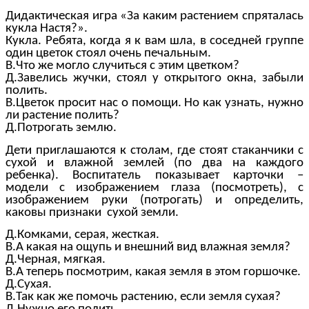
Дидактическая игра «За каким растением спряталась
кукла Настя?».
Кукла. Ребята, когда я к вам шла, в соседней группе
один цветок стоял очень печальным.
В.Что же могло случиться с этим цветком?
Д.Завелись жучки, стоял у открытого окна, забыли
полить.
В.Цветок просит нас о помощи. Но как узнать, нужно
ли растение полить?
Д.Потрогать землю.
Дети приглашаются к столам, где стоят стаканчики с
сухой и влажной землей (по два на каждого
ребенка). Воспитатель показывает карточки –
модели с изображением глаза (посмотреть), с
изображением руки (потрогать) и определить,
каковы признаки сухой земли.
Д.Комками, серая, жесткая.
В.А какая на ощупь и внешний вид влажная земля?
Д.Черная, мягкая.
В.А теперь посмотрим, какая земля в этом горшочке.
Д.Сухая.
В.Так как же помочь растению, если земля сухая?