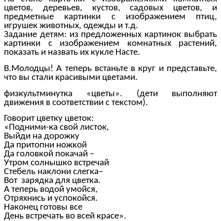
цветов, деревьев, кустов, садовых цветов, и
предметные картинки с изображением птиц,
игрушек животных, одежды и т.д.
Задание детям: из предложенных картинок выбрать
картинки с изображением комнатных растений,
показать и назвать их кукле Насте.
В.Молодцы! А теперь встаньте в круг и представьте,
что вы стали красивыми цветами.
физкультминутка «цветы». (дети выполняют
движения в соответствии с текстом).
Говорит цветку цветок:
«Подними-ка свой листок,
Выйди на дорожку
Да притопни ножкой
Да головкой покачай –
Утром солнышко встречай
Стебель наклони слегка–
Вот зарядка для цветка.
А теперь водой умойся,
Отряхнись и успокойся.
Наконец готовы все
День встречать во всей красе».