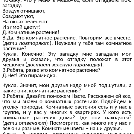
покажу, что у меня в мешочке, если отгадаете мою
загадку:
Воздух отчищают,
Создают уют,
На окнах зеленеют
И зимой цветут!
Д.Комнатные растения!
В.Да. Это комнатное растение. Повторим все вместе.
(
дети повторяют
). Неужели у тебя там комнатное
растение?
Кукла. Конечно! Эту загадку мне загадали мои
друзья и сказали, что отгадку положат в этот
мешочек (
достает зеленую пирамидку
).
В.Ребята, разве это комнатное растение?
Д.Нет! Это пирамидка.
Кукла. Значит, мои друзья надо мной подшутили, а
какие они, комнатные растения?
В.Ребята! Давайте поможем Насте. Расскажем ей все,
что мы знаем о комнатных растениях. Подойдем к
уголку природы. Комнатные растения есть и у нас в
группе, и у вас у многих в квартирах. У кого есть
комнатные растения дома? Где они находятся?
(дети отвечают
) Посмотрите, как много их у нас и
все они разные. Комнатные цветы – наши друзья.