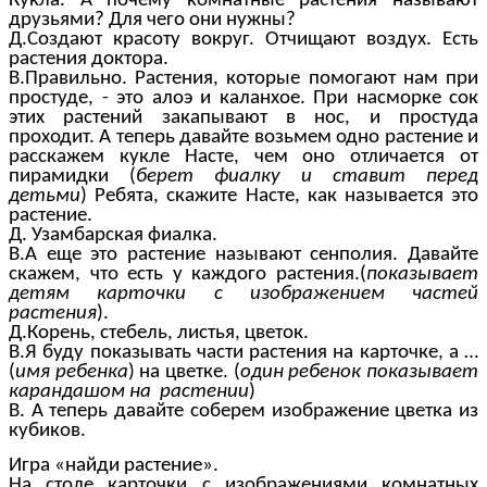
Кукла. А почему комнатные растения называют
друзьями? Для чего они нужны?
Д.Создают красоту вокруг. Отчищают воздух. Есть
растения доктора.
В.Правильно. Растения, которые помогают нам при
простуде, - это алоэ и каланхое. При насморке сок
этих растений закапывают в нос, и простуда
проходит. А теперь давайте возьмем одно растение и
расскажем кукле Насте, чем оно отличается от
пирамидки (
берет фиалку и ставит перед
детьми
) Ребята, скажите Насте, как называется это
растение.
Д. Узамбарская фиалка.
В.А еще это растение называют сенполия. Давайте
скажем, что есть у каждого растения.(
показывает
детям карточки с изображением частей
растения
).
Д.Корень, стебель, листья, цветок.
В.Я буду показывать части растения на карточке, а …
(
имя ребенка
) на цветке. (
один ребенок показывает
карандашом на растении
)
В. А теперь давайте соберем изображение цветка из
кубиков.
Игра «найди растение».
На столе карточки с изображениями комнатных