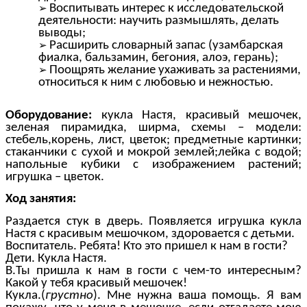
Воспитывать интерес к исследовательской
деятельности: научить размышлять, делать
выводы;
Расширить словарный запас (узамбарская
фиалка, бальзамин, бегония, алоэ, герань);
Поощрять желание ухаживать за растениями,
относиться к ним с любовью и нежностью.
Оборудование:
кукла Настя, красивый мешочек,
зеленая пирамидка, ширма, схемы – модели:
стебель,корень, лист, цветок; предметные картинки;
стаканчики с сухой и мокрой землей;лейка с водой;
напольные кубики с изображением растений;
игрушка – цветок.
Ход занятия:
Раздается стук в дверь. Появляется игрушка кукла
Настя с красивым мешочком, здоровается с детьми.
Воспитатель. Ребята! Кто это пришел к нам в гости?
Дети. Кукла Настя.
В.Ты пришла к нам в гости с чем-то интересным?
Какой у тебя красивый мешочек!
Кукла.(
грустно
). Мне нужна ваша помощь. Я вам