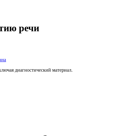
тию речи
вна
включая диагностический материал.