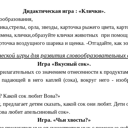
Дидактическая игра : «Клички».
ообразования,
ка,стрелы, орла, звезды, карточка рыжего цвета, ка
мена, клички,образуйте клички животных при помощи
рточка воздущного шарика и щенка. -Отгадайте, как з
еской игры для развития словообразовательных 
Игра «Вкусный сок».
рилагательных со значением отнесенности к продуктам
 падающей в него каплей (сока), вокруг него - изо
? Какой сок любит Вова?»
 предлагает детям сказать, какой сок они любят. Дети 
ова любит апельсиновый сок».
Игра. «Чьи хвосты?»
е прилагательные от существительных с помощью суф