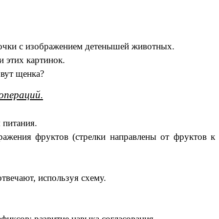
рточки с изображением детенышей животных.
 этих картинок.
овут щенка?
операций.
 питания.
бражения фруктов (стрелки направлены от фруктов к
отвечают, используя схему.
фиксов; развитие навыка согласования