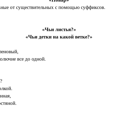
льные от существительных с помощью суффиксов.
«Чьи листья?»
«Чьи детки на какой ветке?»
кленовый,
колючие все до одной.
?
олкой.
нная,
рстяной.