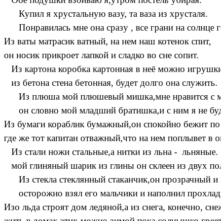
Купил я хрустальную вазу, та ваза из хрусталя.
Понравилась мне она сразу , все грани на солнце г
Из ваты матрасик ватный, на нем наш котенок спит,
он носик прикроет лапкой и сладко во сне сопит.
Из картона коробка картонная в неё можно игрушк
из бетона стена бетонная, будет долго она служить.
Из плюша мой плюшевый мишка,мне нравится с м
он словно мой младший братишка,и с ним я не буд
Из бумаги кораблик бумажный,он спокойно бежит по
где же тот капитан отважный,что на нем поплывет в о
Из стали ножи стальные,а нитки из льна - льняные.
мой глиняный шарик из глины он склеен из двух по
Из стекла стеклянный стаканчик,он прозрачный и
осторожно взял его мальчики и наполнил прохлад
Изо льда строят дом ледяной,а из снега, конечно, сн
жить в домах этих можно зимой,пока солнышко грее