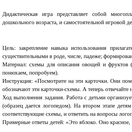
Дидактическая игра представляет собой многопла
дошкольного возраста, и самостоятельной игровой де
Цель: закрепление навыка использования прилага
существительными в роде, числе, падеже; формирован
Материал: схемы для описания овощей и фруктов (ф
понюхаем, попробуем).
Инструкция: «Посмотрите на эти карточки. Они помо
обозначают эти карточки-схемы. А теперь отвечайте н
Ход выполнения задания. Работа с детьми организу
(образец дается логопедом). На втором этапе детя
соответствующие схемы, и ответить на вопросы логоп
Примерные ответы детей: «Это яблоко. Оно красное, к