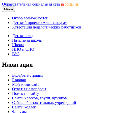
Образовательная социальная сеть
ns
portal.ru
Меню
Обзор возможностей
Детский проект «Алые паруса»
Аттестация педагогических работников
Детский сад
Начальная школа
Школа
НПО и СПО
ВУЗ
Навигация
Вход/регистрация
Главная
Мой мини-сайт
Ответы на вопросы
Поиск по сайту
Сайты классов, групп, кружков...
Сайты образовательных учреждений
Сайты коллег
Форумы