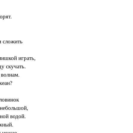
орят.
и сложить
ишкой играть,
у скучать.
 волнам.
кеан?
ловинок
 небольшой,
ной водой.
ежный.
т нежно.