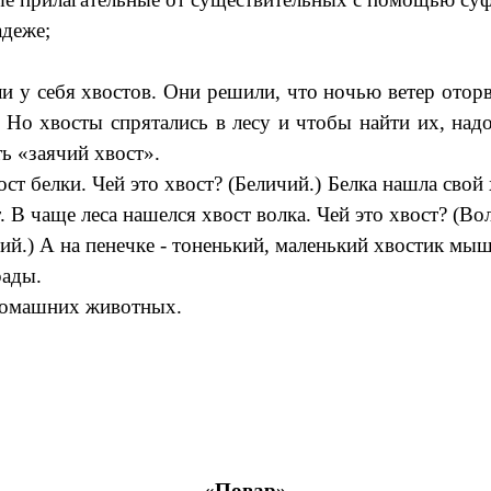
адеже;
 у себя хвостов. Они решили, что ночью ветер оторва
 Но хвосты спрятались в лесу и чтобы найти их, над
ь «заячий хвост».
ост белки. Чей это хвост? (Беличий.) Белка нашла сво
 В чаще леса нашелся хвост волка. Чей это хвост? (Во
ий.) А на пенечке - тоненький, маленький хвостик мы
рады.
 домашних животных.
«Повар»