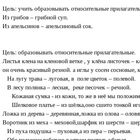
Цель: учить образовывать относительные прилагате
Из грибов – грибной суп.
Из апельсинов – апельсиновый сок.
Цель: образовывать относительные прилагательные.
Листья клена на кленовой ветке , у клёна листочек – 
он очень красивый резной. а иглы у сосен сосновые, 
На лугу трава – луговая, в поле цветок – полевой.
В лесу полянка – лесная, реке песочек – речной.
Кожаная сумка - из кожи, то же в неё мы положим
Шелковое платье – из шёлка,оно сшито тонкой иг
Ложка из дерева – деревянная,ложка из олова – оловя
Воротник из меха – меховой,шарфик из шерсти – ше
Из пуха подушка – пуховая,а из пера – перьевая.
Обе подушки взбиваю я,утром постель убирая.