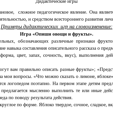
Дидактические игры
новое, сложное педагогическое явление. Она явл
ятельностью, и средством всестороннего развития лич
Примеры дидактических игр на словоизменение:
Игра «Опиши овощи и фрукты».
тельных, обозначающих различные признаки фруктов
ие навыка составления описательного рассказа о предм
орма, цвет, запах, сочность, вкус), выполнения д
гут вам правильно описать разные фрукты»; «Предст
а мои вопросы. «Что можно сказать о лимоне, яблоке» 
ется логопедом поэтапно. На первом этапе детям пре
м предлагается мысленно выполнить те или иные де
еда по поводу результата действия.
руглое по форме. Яблоко твердое, сочное, сладкое, вк