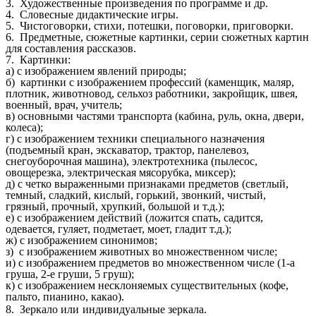
3. Художественные произведения по программе и др.
4. Словесные дидактические игры.
5. Чистоговорки, стихи, потешки, поговорки, приговорки.
6. Предметные, сюжетные картинки, серии сюжетных картин
для составления рассказов.
7. Картинки:
а) с изображением явлений природы;
б) картинки с изображением профессий (каменщик, маляр,
плотник, животновод, сельхоз работники, закройщик, швея,
военный, врач, учитель;
в) основными частями транспорта (кабина, руль, окна, двери,
колеса);
г) с изображением техники специального назначения
(подъемный кран, экскаватор, трактор, панелевоз,
снегоуборочная машина), электротехника (пылесос,
овощерезка, электрическая мясорубка, миксер);
д) с четко выраженными признаками предметов (светлый,
темный, сладкий, кислый, горький, звонкий, чистый,
грязный, прочный, хрупкий, большой и т.д.);
е) с изображением действий (ложится спать, садится,
одевается, гуляет, подметает, моет, гладит т.д.);
ж) с изображением синонимов;
з) с изображением животных во множественном числе;
и) с изображением предметов во множественном числе (1-а
груша, 2-е груши, 5 груш);
к) с изображением несклоняемых существительных (кофе,
пальто, пианино, какао).
8. Зеркало или
индивидуальные зеркала.