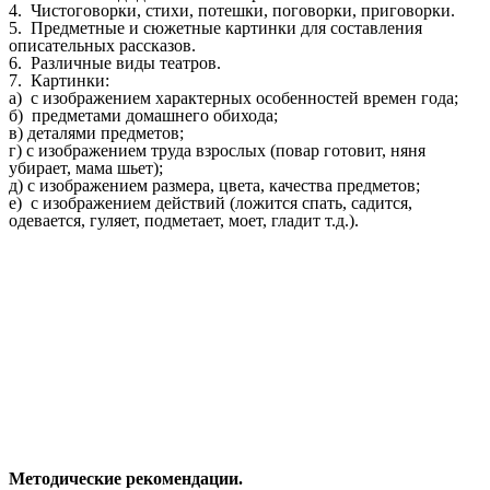
4. Чистоговорки, стихи, потешки, поговорки, приговорки.
5. Предметные и сюжетные картинки для составления
описательных рассказов.
6. Различные виды театров.
7. Картинки:
а) с изображением характерных особенностей времен года;
б) предметами домашнего обихода;
в) деталями предметов;
г) с изображением труда взрослых (повар готовит, няня
убирает, мама шьет);
д) с изображением размера, цвета, качества предметов;
е) с изображением действий (ложится спать, садится,
одевается, гуляет, подметает, моет, гладит т.д.).
Методические рекомендации.