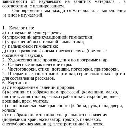
зависимости от изучаемого на занятиях материала , в
соответствии с планированием.
Одновременно там находится материал для закрепления
и вновь изучаемый.
1. Каталог игр:
а) по звуковой культуре речи;
б) упражнений артикуляционной гимнастики;
в) упражнений дыхательной гимнастики;
г) пальчиковой гимнастике;
д) игр на развитие фонематического слуха (цветовые
обозначения звуков).
2. Художественные произведения по программе и др.
3. Словесные дидактические игры.
4. Чистоговорки, стихи, потешки, поговорки, приговорки.
5. Предметные, сюжетные картинки, серии сюжетных картин
для составления рассказов.
6.
Картинки:
а) с изображением явлений природы;
б) картинки с изображением профессий (каменщик, маляр,
плотник, животновод, сельхоз работники, закройщик, швея,
военный, врач, учитель;
в) основными частями транспорта (кабина, руль, окна, двери,
колеса);
г) с изображением техники специального назначения
(подъемный кран, экскаватор, трактор, панелевоз,
снегоуборочная машина), электротехника (пылесос,