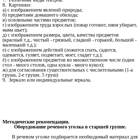
8. Картинки:
а) с изображением явлений природы;
б) предметами домашнего обихода;
в) основными частями предметов;
г) изображением труда взрослых (повар готовит, няня убирает,
мама шьет);
д) с изображением размера, цвета, качества предметов
(красный т.д., чистый - грязный, сладкий - горький, большой -
маленький т.д.);
е) с изображением действий (ложится спать, садится,
одевается, гуляет, подметает, моет, гладит т.д.);
ё) с изображением предметов во множественном числе (один
стол - много столов, одна кукла - много кукол);
ж) для согласования существительных с числительными (1-а
груша, 2-е груши, 5 груш)
9. Зеркало или индивидуальные зеркала.
Методические рекомендации.
Оборудование речевого уголка в старшей группе.
В речевом уголке подбирается необходимый материал для