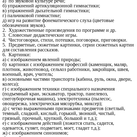
а) по звуковой культуре речи;
б) упражнений артикуляционной гимнастики;
в) упражнений дыхательной гимнастики;
г) пальчиковой гимнастике;
д) игр на развитие фонематического слуха (цветовые
обозначения звуков).
2. Художественные произведения по программе и др.
3. Словесные дидактические игры.
4. Чистоговорки, стихи, потешки, поговорки, приговорки.
5. Предметные, сюжетные картинки, серии сюжетных картин
для составления рассказов.
6. Картинки:
а) с изображением явлений природы;
б) картинки с изображением профессий (каменщик, маляр,
плотник, животновод, сельхоз работники, закройщик, швея,
военный, врач, учитель;
в) основными частями транспорта (кабина, руль, окна, двери,
колеса);
г) с изображением техники специального назначения
(подъемный кран, экскаватор, трактор, панелевоз,
снегоуборочная машина), электротехника (пылесос,
овощерезка, электрическая мясорубка, миксер);
д) с четко выраженными признаками предметов (светлый,
темный, сладкий, кислый, горький, звонкий, чистый,
грязный, прочный, хрупкий, большой и т.д.);
е) с изображением действий (ложится спать, садится,
одевается, гуляет, подметает, моет, гладит т.д.);
ж) с изображением синонимов;