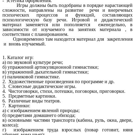
- эстетика оформления.
Игры должны быть подобраны в порядке нарастающей
сложности, направлены на развитие речи и внеречевых
психических процессов и функций, составляющих
психологическую базу речи. Игровой и дидактический
материал заменяется или пополняется еженедельно, в
зависимости от изучаемого на занятиях материала , в
соответствии с планированием.
Одновременно там находится материал для закрепления
и вновь изучаемый.
1. Каталог игр:
а) по звуковой культуре речи;
б) упражнений артикуляционной гимнастики;
в) упражнений дыхательной гимнастики;
г) пальчиковой гимнастике.
2. Художественные произведения по программе и др.
3. Словесные дидактические игры.
4. Чистоговорки, стихи, потешки, поговорки, приговорки.
5. Предметные картинки.
6. Различные виды театров.
7. Картинки:
а) с изображением явлений природы;
б) предметами домашнего обихода;
в) основными частями транспорта (кабина, руль, окна, двери,
колеса);
г) изображением труда взрослых (повар готовит, няня
убирает, мама шьет);