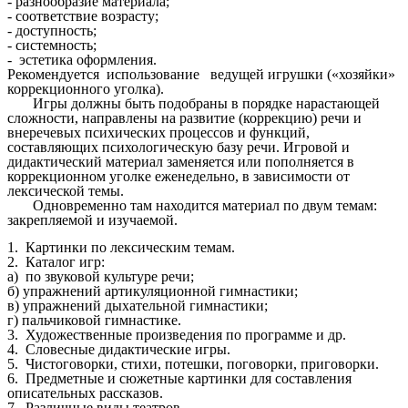
- разнообразие материала;
- соответствие возрасту;
- доступность;
- системность;
- эстетика оформления.
Рекомендуется использование ведущей игрушки («хозяйки»
коррекционного уголка).
Игры должны быть подобраны в порядке нарастающей
сложности, направлены на развитие (коррекцию) речи и
внеречевых психических процессов и функций,
составляющих психологическую базу речи. Игровой и
дидактический материал заменяется или пополняется в
коррекционном уголке еженедельно, в зависимости от
лексической темы.
Одновременно там находится материал по двум темам:
закрепляемой и изучаемой.
1. Картинки по лексическим темам.
2. Каталог игр:
а) по звуковой культуре речи;
б) упражнений артикуляционной гимнастики;
в) упражнений дыхательной гимнастики;
г) пальчиковой гимнастике.
3. Художественные произведения по программе и др.
4. Словесные дидактические игры.
5. Чистоговорки, стихи, потешки, поговорки, приговорки.
6. Предметные и сюжетные картинки для составления
описательных рассказов.
7. Различные виды театров.