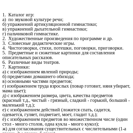
1. Каталог игр:
а) по звуковой культуре речи;
б) упражнений артикуляционной гимнастики;
в) упражнений дыхательной гимнастики;
г) пальчиковой гимнастике.
2. Художественные произведения по программе и др.
3. Словесные дидактические игры.
4. Чистоговорки, стихи, потешки, поговорки, приговорки.
5. Предметные и сюжетные картинки для составления
описательных рассказов.
6. Различные виды театров.
7. Картинки:
а) с изображением явлений природы;
б) предметами домашнего обихода;
в) основными частями предметов;
г) изображением труда взрослых (повар готовит, няня убирает,
мама шьет);
д) с изображением размера, цвета, качества предметов
(красный т.д., чистый - грязный, сладкий - горький, большой -
маленький т.д.);
е) с изображением действий (ложится спать, садится,
одевается, гуляет, подметает, моет, гладит т.д.);
ё) с изображением предметов во множественном числе (один
стол - много столов, одна кукла - много кукол);
ж) для согласования существительных с числительными (1-а