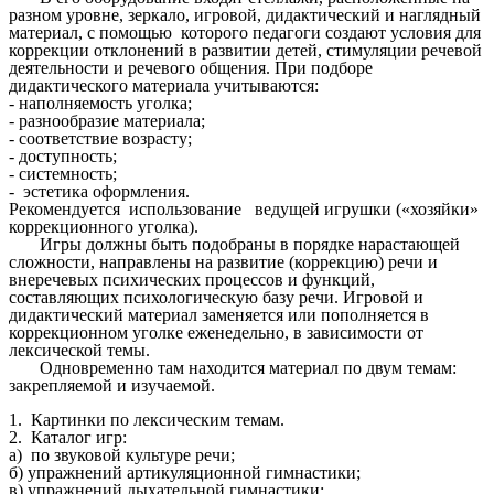
разном уровне, зеркало, игровой, дидактический и наглядный
материал, с помощью которого педагоги создают условия для
коррекции отклонений в развитии детей, стимуляции речевой
деятельности и речевого общения. При подборе
дидактического материала учитываются:
- наполняемость уголка;
- разнообразие материала;
- соответствие возрасту;
- доступность;
- системность;
- эстетика оформления.
Рекомендуется использование ведущей игрушки («хозяйки»
коррекционного уголка).
Игры должны быть подобраны в порядке нарастающей
сложности, направлены на развитие (коррекцию) речи и
внеречевых психических процессов и функций,
составляющих психологическую базу речи. Игровой и
дидактический материал заменяется или пополняется в
коррекционном уголке еженедельно, в зависимости от
лексической темы.
Одновременно там находится материал по двум темам:
закрепляемой и изучаемой.
1. Картинки по лексическим темам.
2. Каталог игр:
а) по звуковой культуре речи;
б) упражнений артикуляционной гимнастики;
в) упражнений дыхательной гимнастики;