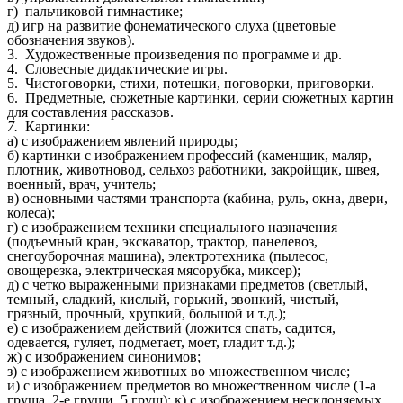
г) пальчиковой гимнастике;
д) игр на развитие фонематического слуха (цветовые
обозначения звуков).
3. Художественные произведения по программе и др.
4. Словесные дидактические игры.
5. Чистоговорки, стихи, потешки, поговорки, приговорки.
6. Предметные, сюжетные картинки, серии сюжетных картин
для составления рассказов.
7.
Картинки:
а) с изображением явлений природы;
б) картинки с изображением профессий (каменщик, маляр,
плотник, животновод, сельхоз работники, закройщик, швея,
военный, врач, учитель;
в) основными частями транспорта (кабина, руль, окна, двери,
колеса);
г) с изображением техники специального назначения
(подъемный кран, экскаватор, трактор, панелевоз,
снегоуборочная машина), электротехника (пылесос,
овощерезка, электрическая мясорубка, миксер);
д) с четко выраженными признаками предметов (светлый,
темный, сладкий, кислый, горький, звонкий, чистый,
грязный, прочный, хрупкий, большой и т.д.);
е) с изображением действий (ложится спать, садится,
одевается, гуляет, подметает, моет, гладит т.д.);
ж) с изображением синонимов;
з) с изображением животных во множественном числе;
и) с изображением предметов во множественном числе (1-а
груша, 2-е груши, 5 груш); к) с изображением несклоняемых