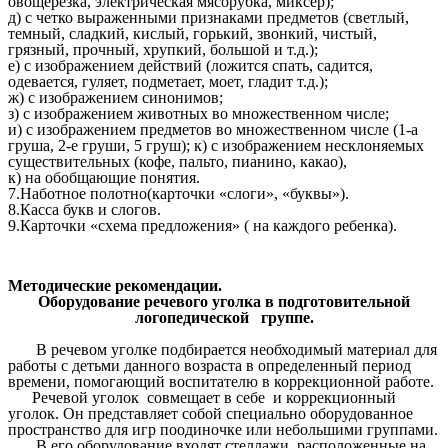
овощерезка, электрическая мясорубка, миксер);
д) с четко выраженными признаками предметов (светлый,
темный, сладкий, кислый, горький, звонкий, чистый,
грязный, прочный, хрупкий, большой и т.д.);
е) с изображением действий (ложится спать, садится,
одевается, гуляет, подметает, моет, гладит т.д.);
ж) с изображением синонимов;
з) с изображением животных во множественном числе;
и) с изображением предметов во множественном числе (1-а
груша, 2-е груши, 5 груш); к) с изображением несклоняемых
существительных (кофе, пальто, пианино, какао),
к) на обобщающие понятия.
7.Наботное полотно(карточки «слоги», «буквы»).
8.Касса букв и слогов.
9.Карточки «схема предложения» ( на каждого ребенка).
Методические рекомендации.
Оборудование речевого уголка в подготовительной
логопедической группе.
В речевом уголке подбирается необходимый материал для
работы с детьми данного возраста в определенный период
времени, помогающий воспитателю в коррекционной работе.
Речевой уголок совмещает в себе и коррекционный
уголок. Он представляет собой специально оборудованное
пространство для игр поодиночке или небольшими группами.
В его оборудование входят стеллажи, расположенные на