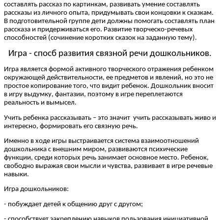
составлять рассказ по картинкам, развивать умение составлять
рассказы из личного опыта, придумывать свои концовки к сказкам.
В подготовительной группе дети должны помогать составлять план
рассказа и придерживаться его. Развитие творческо-речевых
способностей (сочинение коротких сказок на заданную тему).
Игра - спосб развития связной речи дошкольников.
Игра является формой активного творческого отражения ребенком
окружающей действительности, ее предметов и явлений, но это не
простое копирование того, что видит ребенок. Дошкольник вносит
в игру выдумку, фантазии, поэтому в игре переплетаются
реальность и вымысел.
Учить ребенка рассказывать – это значит учить рассказывать живо и
интересно, формировать его связную речь.
Именно в ходе игры выстраивается система взаимоотношений
дошкольника с внешним миром, развиваются психические
функции, среди которых речь занимает основное место. Ребенок,
свободно выражая свои мысли и чувства, развивает в игре речевые
навыки.
Игра дошкольников:
- побуждает детей к общению друг с другом;
- способствует закреплению навыков пользования инициативной