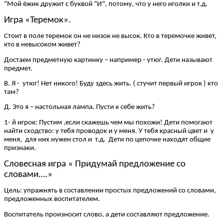
"Мой ёжик дружит с буквой "И", потому, что у него иголки и т.д.
Игра «Теремок».
Стоит в поле теремок он не низок не высок. Кто в теремочке живет,
кто в невысоком живет?
Достаем предметную картинку – например - утюг. Дети называют
предмет.
В. Я - утюг! Нет никого! Буду здесь жить. ( стучит первый игрок ) кто
там?
Д. Это я – настольная лампа. Пусти к себе жить?
1- й игрок: Пустим ,если скажешь чем мы похожи! Дети помогают
найти сходство: у тебя проводок и у меня. У тебя красный цвет и у
меня, для них нужен стол и т.д. Дети по цепочке находят общие
признаки.
Словесная игра « Придумай предложение со
словами….»
Цель: упражнять в составлении простых предложений со словами,
предложенных воспитателем.
Воспитатель произносит слово, а дети составляют предложение.