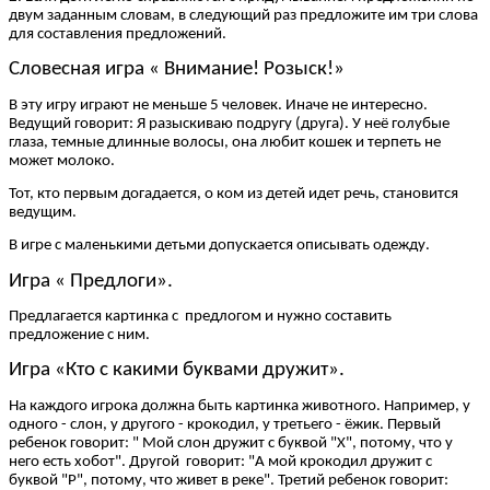
двум заданным словам, в следующий раз предложите им три слова
для составления предложений.
Словесная игра « Внимание! Розыск!»
В эту игру играют не меньше 5 человек. Иначе не интересно.
Ведущий говорит: Я разыскиваю подругу (друга). У неё голубые
глаза, темные длинные волосы, она любит кошек и терпеть не
может молоко.
Тот, кто первым догадается, о ком из детей идет речь, становится
ведущим.
В игре с маленькими детьми допускается описывать одежду.
Игра « Предлоги».
Предлагается картинка с предлогом и нужно составить
предложение с ним.
Игра «Кто с какими буквами дружит».
На каждого игрока должна быть картинка животного. Например, у
одного - слон, у другого - крокодил, у третьего - ёжик. Первый
ребенок говорит: " Мой слон дружит с буквой "Х", потому, что у
него есть хобот". Другой говорит: "А мой крокодил дружит с
буквой "Р", потому, что живет в реке". Третий ребенок говорит: