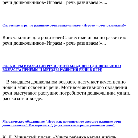
речи дошкольников«Играем - речь развиваем!»....
Словесные игры по развитию речи дошкольников «Играем - речь развиваем!»
Консультация для родителейСловесные игры по развитию
речи дошкольников«Играем - речь развиваем!»...
РОЛЬ ИГРЫ В РАЗВИТИИ РЕЧИ ДЕТЕЙ МЛАДШЕГО ДОШКОЛЬНОГО
ВОЗРАСТА: ПРИЕМЫ И МЕТОДЫ РАЗВИТИЯ РЕЧИ В ИГРЕ
В младшем дошкольном возрасте наступает качественно
новый этап освоения речи. Мотивом активного овладения
речи выступают растущие потребности дошкольника узнать,
рассказать и возде...
Методическое объединение "Игра как приоритетное средство развитие речи
дошкольников" Мастер-класс "Дидактические игры по развитию речи"
К. Д. Ушинский писал: «Учите ребёнка каким-нибудь