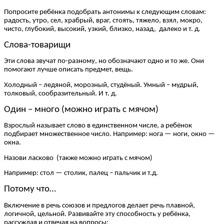
Попросите ребёнка подобрать антонимы к следующим словам:
радость, утро, сел, храбрый, враг, стоять, тяжело, взял, мокро,
чисто, глубокий, высокий, узкий, близко, назад, далеко и т. д.
Слова-товарищи
Эти слова звучат по-разному, но обозначают одно и то же. Они
помогают лучше описать предмет, вещь.
Холодный – ледяной, морозный, студёный. Умный – мудрый,
толковый, сообразительный. И т. д.
Один – много (можно играть с мячом)
Взрослый называет слово в единственном числе, а ребёнок
подбирает множественное число. Например: нога — ноги, окно —
окна.
Назови ласково (также можно играть с мячом)
Например: стол — столик, палец – пальчик и т.д.
Потому что…
Включение в речь союзов и предлогов делает речь плавной,
логичной, цельной. Развивайте эту способность у ребёнка,
рассуждая и отвечая на вопросы: