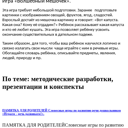
Игра «Волшебный мешочек».
Эта игра требует небольшой подготовки. Заранее подготовьте
картинки с изображением овощей, фруктов, ягод, сладостей.
Взрослый достаёт из мешочка картинку и говорит: «Вот капуста.
Какая она? Кому её отдадим?» Ребёнок рассказывает какая капуста
и кто её любит кушать. Эта игра позволяет ребёнку усвоить
окончание существительных в дательном падеже.
Таким образом, для того, чтобы ваш ребёнок научился логично и
связно излагать свои мысли чаще играйте с ним в речевые игры.
Обогащайте словарь ребёнка, описывайте предметы, явления,
людей, природу и пр.
По теме: методические разработки,
презентации и конспекты
ПАМЯТКА ДЛЯ РОДИТЕЛЕЙ Словесные игры по развитию речи дошкольников
«Играем - речь развиваем!».
ПАМЯТКА ДЛЯ РОДИТЕЛЕЙСловесные игры по развитию