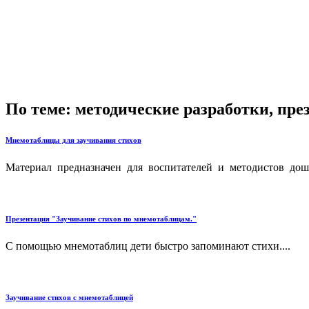
По теме: методические разработки, пр
Мнемотаблицы для заучивания стихов
Материал предназначен для воспитателей и методистов дош
Презентация "Заучивание стихов по мнемотаблицам."
С помощью мнемотаблиц дети быстро запоминают стихи....
Заучивание стихов с мнемотаблицей