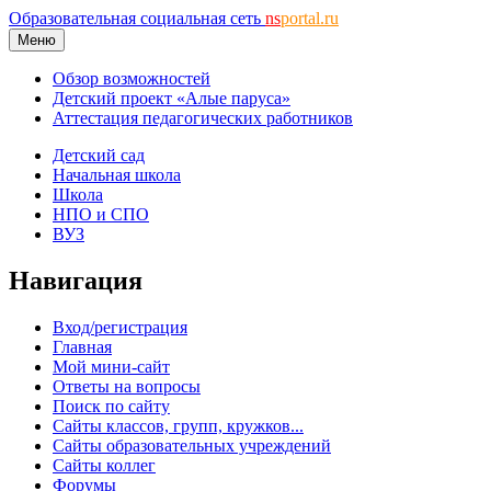
Образовательная социальная сеть
ns
portal.ru
Меню
Обзор возможностей
Детский проект «Алые паруса»
Аттестация педагогических работников
Детский сад
Начальная школа
Школа
НПО и СПО
ВУЗ
Навигация
Вход/регистрация
Главная
Мой мини-сайт
Ответы на вопросы
Поиск по сайту
Сайты классов, групп, кружков...
Сайты образовательных учреждений
Сайты коллег
Форумы