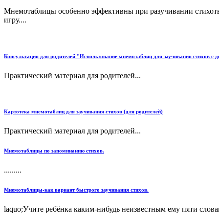
Мнемотаблицы особенно эффективны при разучивании стихотво
игру....
Консультация для родителей "Использование мнемотаблиц для заучивания стихов с 
Практический материал для родителей...
Картотека мнемотаблиц для заучивания стихов (для родителей)
Практический материал для родителей...
Мнемотаблицы по запоминанию стихов.
.........
Мнемотаблицы-как вариант быстрого заучивания стихов.
laquo;Учите ребёнка каким-нибудь неизвестным ему пяти словам