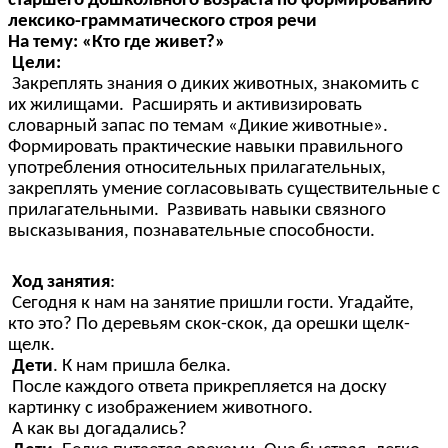
старшего дошкольного возраста по формированию
лексико-грамматического строя речи
На тему: «Кто где живет?»
Цели:
Закреплять знания о диких животных, знакомить с
их жилищами. Расширять и активизировать
словарный запас по темам «Дикие животные».
Формировать практические навыки правильного
употребления относительных прилагательных,
закреплять умение согласовывать существительные с
прилагательными. Развивать навыки связного
высказывания, познавательные способности.
Ход занятия
:
Сегодня к нам на занятие пришли гости. Угадайте,
кто это? По деревьям скок-скок, да орешки щелк-
щелк.
Дети
. К нам пришла белка.
После каждого ответа прикрепляется на доску
картинку с изображением животного.
А как вы догадались?