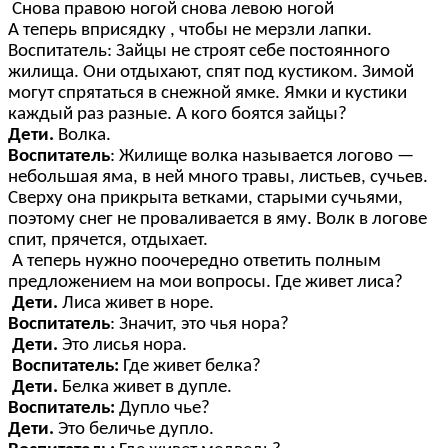
Снова правою ногой снова левою ногой
А теперь вприсядку , чтобы не мерзли лапки.
Воспитатель: Зайцы не строят себе постоянного
жилища. Они отдыхают, спят под кустиком. Зимой
могут спрятаться в снежной ямке. Ямки и кустики
каждый раз разные. А кого боятся зайцы?
Дети.
Волка.
Воспитатель
: Жилище волка называется логово —
небольшая яма, в ней много травы, листьев, сучьев.
Сверху она прикрыта ветками, старыми сучьями,
поэтому снег не проваливается в яму. Волк в логове
спит, прячется, отдыхает.
А теперь нужно поочередно ответить полным
предложением на мои вопросы. Где живет лиса?
Дети.
Лиса живет в норе.
Воспитатель
: Значит, это чья нора?
Дети.
Это лисья нора.
Воспитатель:
Где живет белка?
Дети.
Белка живет в дупле.
Воспитатель:
Дупло чье?
Дети.
Это беличье дупло.