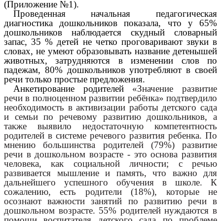
(Приложение №1).
Проведенная начальная педагогическая
диагностика дошкольников показала, что у 65%
дошкольников наблюдается скудный словарный
запас, 35 % детей не четко проговаривают звуки в
словах, не умеют образовывать название детенышей
животных, затрудняются в изменении слов по
падежам, 80% дошкольников употребляют в своей
речи только простые предложения.
Анкетирование родителей
«Значение развитие
речи в полноценном развитии ребёнка» подтвердило
необходимость в активизации работы детского сада
и семьи по речевому развитию дошкольников, а
также выявило недостаточную компетентность
родителей в системе речевого развития ребенка. По
мнению большинства родителей (79%) развитие
речи в дошкольном возрасте - это основа развития
человека, как социальной личности; с речью
развивается мышление и память, что важно для
дальнейшего успешного обучения в школе. К
сожалению, есть родители (18%), которые не
осознают важности занятий по развитию речи в
дошкольном возрасте. 55% родителей нуждаются в
помощи воспитателя детского сада по проблеме