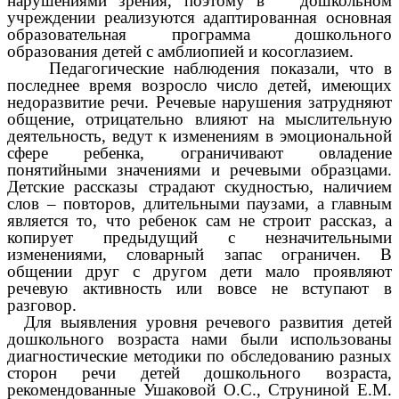
нарушениями зрения, поэтому в дошкольном
учреждении реализуются адаптированная основная
образовательная программа дошкольного
образования детей с амблиопией и косоглазием.
Педагогические наблюдения показали, что в
последнее время возросло число детей, имеющих
недоразвитие речи. Речевые нарушения затрудняют
общение, отрицательно влияют на мыслительную
деятельность, ведут к изменениям в эмоциональной
сфере ребенка, ограничивают овладение
понятийными значениями и речевыми образцами.
Детские рассказы страдают скудностью, наличием
слов – повторов, длительными паузами, а главным
является то, что ребенок сам не строит рассказ, а
копирует предыдущий с незначительными
изменениями, словарный запас ограничен. В
общении друг с другом дети мало проявляют
речевую активность или вовсе не вступают в
разговор.
Для выявления уровня речевого развития детей
дошкольного возраста нами были использованы
диагностические методики по обследованию разных
сторон речи детей дошкольного возраста,
рекомендованные Ушаковой О.С., Струниной Е.М.