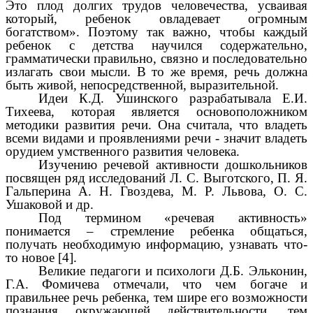
Это плод долгих трудов человечества, усваивая
который, ребенок овладевает огромным
богатством». Поэтому так важно, чтобы каждый
ребенок с детства научился содержательно,
грамматически правильно, связно и последовательно
излагать свои мысли. В то же время, речь должна
быть живой, непосредственной, выразительной.
Идеи К.Д. Ушинского разрабатывала Е.И.
Тихеева, которая является основоположником
методики развития речи. Она считала, что владеть
всеми видами и проявлениями речи - значит владеть
орудием умственного развития человека.
Изучению речевой активности дошкольников
посвящен ряд исследований Л. С. Выготского, П. Я.
Гальперина А. Н. Гвоздева, М. Р. Львова, О. С.
Ушаковой и др.
Под термином «речевая активность»
понимается – стремление ребенка общаться,
получать необходимую информацию, узнавать что-
то новое [4].
Великие педагоги и психологи Д.Б. Эльконин,
Г.А. Фомичева отмечали, что чем богаче и
правильнее речь ребенка, тем шире его возможности
познания окружающей действительности, тем