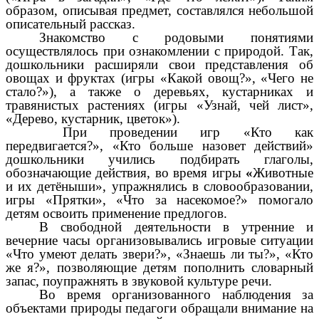
образом, описывая предмет, составлялся небольшой
описательный рассказ.
Знакомство с родовыми понятиями
осуществлялось при ознакомлении с природой. Так,
дошкольники расширяли свои представления об
овощах и фруктах (игры «Какой овощ?», «Чего не
стало?»), а также о деревьях, кустарниках и
травянистых растениях (игры «Узнай, чей лист»,
«Дерево, кустарник, цветок»).
При проведении игр «Кто как
передвигается?», «Кто больше назовет действий»
дошкольники учились подбирать глаголы,
обозначающие действия, во время игры
«
Животные
и их детёныши», упражнялись в словообразовании,
игры «Прятки», «Что за насекомое?» помогало
детям освоить применение предлогов.
В свободной деятельности в утренние и
вечерние часы организовывались игровые ситуации
«Что умеют делать звери?», «Знаешь ли ты?», «Кто
же я?», позволяющие детям пополнить словарный
запас, поупражнять в звуковой культуре речи.
Во время организованного наблюдения за
объектами природы педагоги обращали внимание на