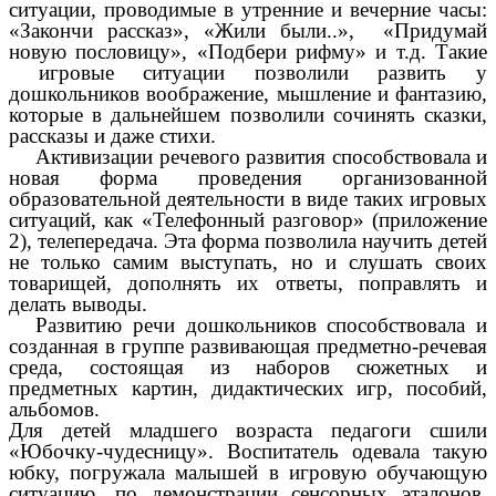
ситуации, проводимые в утренние и вечерние часы:
«Закончи рассказ», «Жили были..», «Придумай
новую пословицу», «Подбери рифму» и т.д. Такие
игровые ситуации позволили развить у
дошкольников воображение, мышление и фантазию,
которые в дальнейшем позволили сочинять сказки,
рассказы и даже стихи.
Активизации речевого развития способствовала и
новая форма проведения организованной
образовательной деятельности в виде таких игровых
ситуаций, как «Телефонный разговор» (приложение
2), телепередача. Эта форма позволила научить детей
не только самим выступать, но и слушать своих
товарищей, дополнять их ответы, поправлять и
делать выводы.
Развитию речи дошкольников способствовала и
созданная в группе развивающая предметно-речевая
среда, состоящая из наборов сюжетных и
предметных картин, дидактических игр, пособий,
альбомов.
Для детей младшего возраста педагоги сшили
«Юбочку-чудесницу». Воспитатель одевала такую
юбку, погружала малышей в игровую обучающую
ситуацию, по демонстрации сенсорных эталонов,