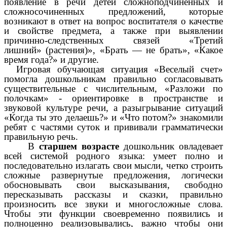
появление в речи детей сложноподчиненных и
сложносочиненных предложений, которые
возникают в ответ на вопрос воспитателя о качестве
и свойстве предмета, а также при выявлении
причинно-следственных связей «Третий
лишний» (растения)», «Брать — не брать», «Какое
время года?» и другие.
Игровая обучающая ситуация «Веселый счет»
помогла дошкольникам правильно согласовывать
существительные с числительным, «Разложи по
полочкам» - ориентировке в пространстве и
звуковой культуре речи, а разыгрывание ситуаций
«Когда ты это делаешь?» и «Что потом?» знакомили
ребят с частями суток и прививали грамматически
правильную речь.
В
старшем возрасте
дошкольник овладевает
всей системой родного языка: умеет полно и
последовательно излагать свои мысли, четко строить
сложные развернутые предложения, логически
обосновывать свои высказывания, свободно
пересказывать рассказы и сказки, правильно
произносить все звуки и многосложные слова.
Чтобы эти функции своевременно появились и
полноценно реализовывались, важно чтобы они