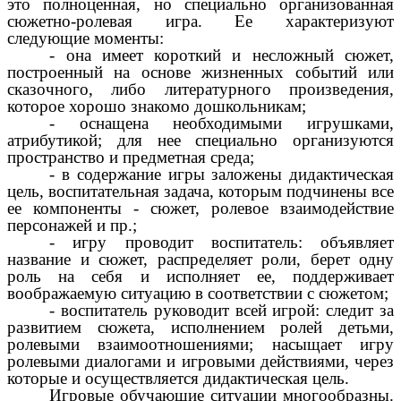
это полноценная, но специально организованная
сюжетно-ролевая игра. Ее характеризуют
следующие моменты:
- она имеет короткий и несложный сюжет,
построенный на основе жизненных событий или
сказочного, либо литературного произведения,
которое хорошо знакомо дошкольникам;
- оснащена необходимыми игрушками,
атрибутикой; для нее специально организуются
пространство и предметная среда;
- в содержание игры заложены дидактическая
цель, воспитательная задача, которым подчинены все
ее компоненты - сюжет, ролевое взаимодействие
персонажей и пр.;
- игру проводит воспитатель: объявляет
название и сюжет, распределяет роли, берет одну
роль на себя и исполняет ее, поддерживает
воображаемую ситуацию в соответствии с сюжетом;
- воспитатель руководит всей игрой: следит за
развитием сюжета, исполнением ролей детьми,
ролевыми взаимоотношениями; насыщает игру
ролевыми диалогами и игровыми действиями, через
которые и осуществляется дидактическая цель.
Игровые обучающие ситуации многообразны.