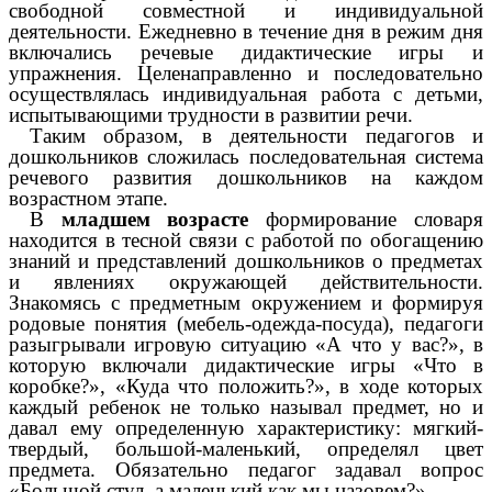
свободной совместной и индивидуальной
деятельности. Ежедневно в течение дня в режим дня
включались речевые дидактические игры и
упражнения. Целенаправленно и последовательно
осуществлялась индивидуальная работа с детьми,
испытывающими трудности в развитии речи.
Таким образом, в деятельности педагогов и
дошкольников сложилась последовательная система
речевого развития дошкольников на каждом
возрастном этапе.
В
младшем возрасте
формирование словаря
находится в тесной связи с работой по обогащению
знаний и представлений дошкольников о предметах
и явлениях окружающей действительности.
Знакомясь с предметным окружением и формируя
родовые понятия (мебель-одежда-посуда), педагоги
разыгрывали игровую ситуацию «А что у вас?», в
которую включали дидактические игры «Что в
коробке?», «Куда что положить?», в ходе которых
каждый ребенок не только называл предмет, но и
давал ему определенную характеристику: мягкий-
твердый, большой-маленький, определял цвет
предмета. Обязательно педагог задавал вопрос
«Большой стул, а маленький как мы назовем?».