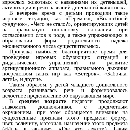
взрослых животных с названиями их детенышей
,
активизации в
речи названий детенышей животных
.
В вечернее время с детьми проводили такие
игровые ситуации, как «Теремок», «Волшебный
сундучок», «Чего не стало?», ориентирующих детей
на правильную постановку окончания при
согласовании слов в роде, а также упражняющих в
образовании форм родительного падежа
множественного числа существительных.
Прогулка наиболее благоприятное время для
проведения игровых обучающих ситуаций и
дидактических упражнений на развитие
артикуляционного аппарата, правильного дыхания
посредством таких игр как «Ветерок», «Бабочка,
лети!», и другие.
Таким образом, у детей младшего дошкольного
возраста развивалась речь и формировалось
целостное представление об окружающем мире.
В
среднем возрасте
педагоги продолжают
знакомить дошкольников с предметным
окружением, при этом обращается внимание на
существенные признаки этого предмета: форму,
цвет, величину, материал, назначение этого предмета
(«Игра в загадки», «Где что лежит»). Таким