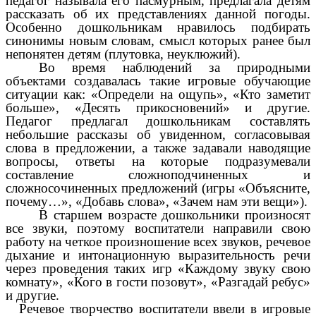
педагог называла его пасмурным, предлагала детям
рассказать об их представлениях данной погоды.
Особенно дошкольникам нравилось подбирать
синонимы новым словам, смысл которых ранее был
непонятен детям (плутовка, неуклюжий).
Во время наблюдений за природными
объектами создавалась такие игровые обучающие
ситуации как: «Определи на ощупь», «Кто заметит
больше», «Десять прикосновений» и другие.
Педагог предлагал дошкольникам составлять
небольшие рассказы об увиденном, согласовывая
слова в предложении, а также задавали наводящие
вопросы, ответы на которые подразумевали
составление сложноподчиненных и
сложносочиненных предложений (игры «Объясните,
почему…», «Добавь слова», «Зачем нам эти вещи»).
В старшем возрасте дошкольники произносят
все звуки, поэтому воспитатели направили свою
работу на четкое произношение всех звуков, речевое
дыхание и интонационную выразительность речи
через проведения таких игр «Каждому звуку свою
комнату», «Кого в гости позовут», «Разгадай ребус»
и другие.
Речевое творчество воспитатели ввели в игровые