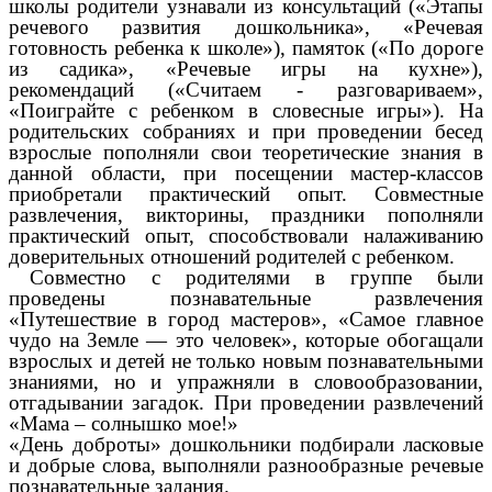
школы родители узнавали из консультаций («Этапы
речевого развития дошкольника», «Речевая
готовность ребенка к школе»), памяток («По дороге
из садика», «Речевые игры на кухне»),
рекомендаций («Считаем - разговариваем»,
«Поиграйте с ребенком в словесные игры»). На
родительских собраниях и при проведении бесед
взрослые пополняли свои теоретические знания в
данной области, при посещении мастер-классов
приобретали практический опыт. Совместные
развлечения, викторины, праздники пополняли
практический опыт, способствовали налаживанию
доверительных отношений родителей с ребенком.
Совместно с родителями в группе были
проведены познавательные развлечения
«Путешествие в город мастеров», «Самое главное
чудо на Земле — это человек», которые обогащали
взрослых и детей не только новым познавательными
знаниями, но и упражняли в словообразовании,
отгадывании загадок. При проведении развлечений
«Мама – солнышко мое!»
«День доброты» дошкольники подбирали ласковые
и добрые слова, выполняли разнообразные речевые
познавательные задания.