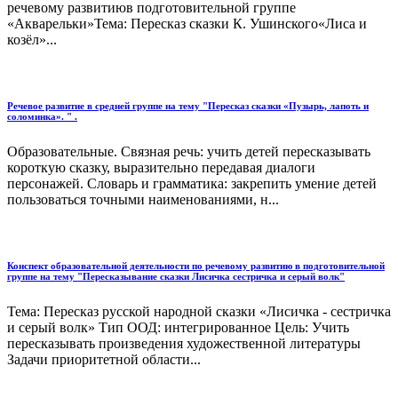
речевому развитиюв подготовительной группе
«Акварельки»Тема: Пересказ сказки К. Ушинского«Лиса и
козёл»...
Речевое развитие в средней группе на тему "Пересказ сказки «Пузырь, лапоть и
соломинка». " .
Образовательные. Связная речь: учить детей пересказывать
короткую сказку, выразительно передавая диалоги
персонажей. Словарь и грамматика: закрепить умение детей
пользоваться точными наименованиями, н...
Конспект образовательной деятельности по речевому развитию в подготовительной
группе на тему "Пересказывание сказки Лисичка сестричка и серый волк"
Тема: Пересказ русской народной сказки «Лисичка - сестричка
и серый волк» Тип ООД: интегрированное Цель: Учить
пересказывать произведения художественной литературы
Задачи приоритетной области...