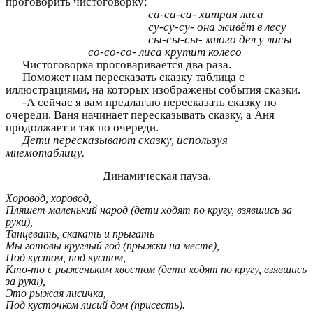
проговорить чистоговорку:
са-са-са- хитрая лиса
су-су-су- она живёт в лесу
сы-сы-сы- много дел у лисы
со-со-со- лиса крутит колесо
Чистоговорка проговаривается два раза.
Поможет нам пересказать сказку таблица с
иллюстрациями, на которых изображены события сказки.
-А сейчас я вам предлагаю пересказать сказку по
очереди. Ваня начинает пересказывать сказку, а Аня
продолжает и так по очереди.
Дети пересказывают сказку, используя
мнемотаблицу.
Динамическая пауза.
Хоровод, хоровод,
Пляшет маленький народ (дети ходят по кругу, взявшись за
руки),
Танцевать, скакать и прыгать
Мы готовы круглый год (прыжки на месте),
Под кустом, под кустом,
Кто-то с рыженьким хвостом (дети ходят по кругу, взявшись
за руки),
Это рыжая лисичка,
Под кусточком лисий дом (присесть).