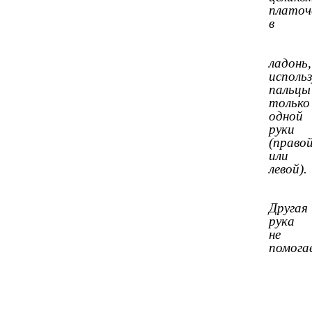
платоч
в
ладонь,
использ
пальцы
только
одной
руки
(право
или
левой).
Другая
рука
не
помога