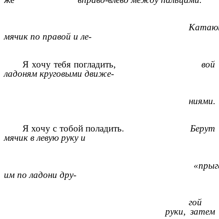
Катаю
мячик по правой и ле-
Я хочу тебя погладить,
вой
ладоням круговыми движе-
ниями.
Я хочу с тобой поладить.
Берут
мячик в левую руку и
«прыг
им по ладони дру-
гой
руки, затем