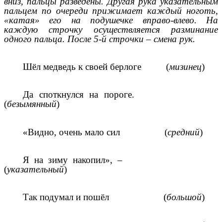
вниз, пальцы разведены. Другая рука указательным
пальцем по очереди прижимает каждый ноготь,
«катая» его на подушечке вправо-влево. На
каждую строчку осуществляется разминание
одного пальца. После 5-й строчки – смена рук.
Шёл медведь к своей берлоге (
мизинец
)
Да споткнулся на пороге.
(
безымянный
)
«Видно, очень мало сил (
средний
)
Я на зиму накопил», –
(
указательный
)
Так подумал и пошёл (
большой
)