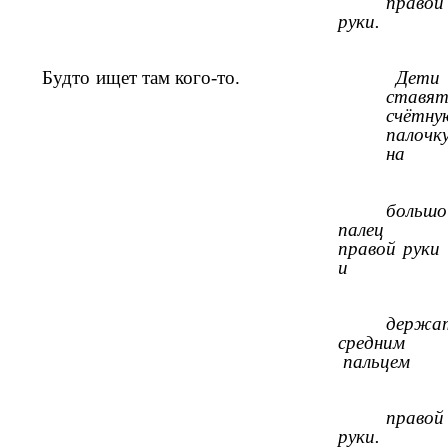
правой
руки.
Будто ищет там кого-то.
Дети
ставя
счётну
палочк
на
большо
палец
правой руки
и
держа
средним
пальцем
правой
руки.