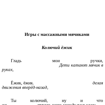
Игры с массажными мячиками
Колючий ёжик
Гладь мои ручки,
Дети катают мячик в
руках,
Ёжик, ёжик.
делая
движения вперёд-назад,
Ты колючий, ну и что
же
вправо-влево между пальцами.