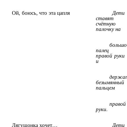
Ой, боюсь, что эта цапля
Дети
ставят
счётную
палочку на
большо
палец
правой руки
и
держа
безымянный
пальцем
правой
руки.
Лягушонка хочет…
Дети