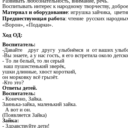
Развивать любознательность, внимание, речь.
Воспитывать интерес к народному творчеству, добр
Материал и оборудование
: игрушка зайчика, цветн
Предшествующая работа
: чтение русских народны
«Ворон», «Подарки».
Ход ОД:
Воспитатель:
-Давайте друг другу улыбнёмся и от ваших улыбок
-Вы знаете, а у нас гость, я его встретила около детск
- То ли белый, то ли серый
наш пушистенький зверёк,
ушки длинные, хвост короткий,
он морковку всё грызёт.
-Кто это?
Ответы детей.
Воспитатель:
- Конечно, Зайка.
Заинька-зайка, маленький зайка.
А вот и он.
(Появляется Зайка)
Зайка:
- Здравствуйте дети!