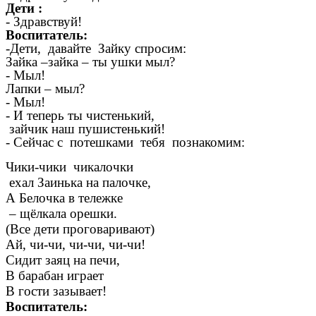
Дети :
- Здравствуй!
Воспитатель:
-Дети, давайте Зайку спросим:
Зайка –зайка – ты ушки мыл?
- Мыл!
Лапки – мыл?
- Мыл!
- И теперь ты чистенький,
зайчик наш пушистенький!
- Сейчас с потешками тебя познакомим:
Чики-чики чикалочки
ехал Заинька на палочке,
А Белочка в тележке
– щёлкала орешки.
(Все дети проговаривают)
Ай, чи-чи, чи-чи, чи-чи!
Сидит заяц на печи,
В барабан играет
В гости зазывает!
Воспитатель: