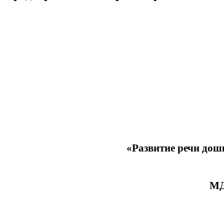
«Развитие речи дош
МД