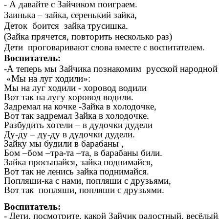
- А давайте с Зайчиком поиграем.
Заинька – зайка, серенький зайка,
Деток боится зайка трусишка.
(Зайка прячется, повторить несколько раз)
Дети проговаривают слова вместе с воспитателем.
Воспитатель:
-А теперь мы Зайчика познакомим русской народной
«Мы на луг ходили»:
Мы на луг ходили - хоровод водили
Вот так на лугу хоровод водили.
Задремал на кочке -Зайка в холодочке,
Вот так задремал Зайка в холодочке.
Разбудить хотели – в дудочки дудели
Ду-ду – ду-ду в дудочки дудели.
Зайку мы будили в барабаны ,
Бом –бом –тра-та –та, в барабаны били.
Зайка просыпайся, зайка поднимайся,
Вот так не ленись зайка поднимайся.
Попляши-ка с нами, попляши с друзьями,
Вот так попляши, попляши с друзьями.
Воспитатель:
- Дети, посмотрите, какой Зайчик радостный, весёлый