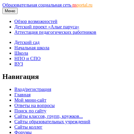
Образовательная социальная сеть
ns
portal.ru
Меню
Обзор возможностей
Детский проект «Алые паруса»
Аттестация педагогических работников
Детский сад
Начальная школа
Школа
НПО и СПО
ВУЗ
Навигация
Вход/регистрация
Главная
Мой мини-сайт
Ответы на вопросы
Поиск по сайту
Сайты классов, групп, кружков...
Сайты образовательных учреждений
Сайты коллег
Форумы