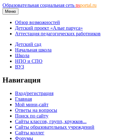
Образовательная социальная сеть
ns
portal.ru
Меню
Обзор возможностей
Детский проект «Алые паруса»
Аттестация педагогических работников
Детский сад
Начальная школа
Школа
НПО и СПО
ВУЗ
Навигация
Вход/регистрация
Главная
Мой мини-сайт
Ответы на вопросы
Поиск по сайту
Сайты классов, групп, кружков...
Сайты образовательных учреждений
Сайты коллег
Форумы