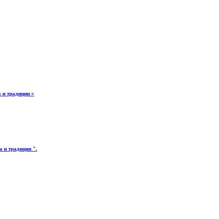
 и традиции »
 и традиции ".