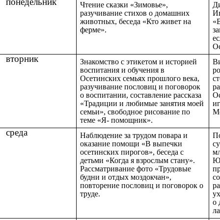
понедельник
Чтение сказки «Зимовье»,
Д
разучивание стихов о домашних
И
животных, беседа «Кто живет на
«
ферме».
з
е
О
вторник
Знакомство с этикетом и историей
Ви
воспитания и обучения в
р
Осетинских семьях прошлого века,
с
разучивание пословиц и поговорок
р
о воспитании, составление рассказа
О
«Традиции и любимые занятия моей
и
семьи», свободное рисование по
Мо
теме «Я- помощник».
среда
Наблюдение за трудом повара и
П
оказание помощи «В выпечки
с
осетинских пирогов», беседа с
м
детьми «Когда я взрослым стану».
Ю
Рассматривание фото «Трудовые
п
будни и отдых моздокчан»,
с
повторение пословиц и поговорок о
р
труде.
у
о
л