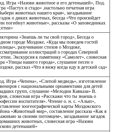
ид. Игра «Назови животное и его детенышей», Под.
гра «Пастух и стадо»
настольно печатная игра
,
Выбери животных нашего края», загадывание
агадок о диких животных, беседа «Что произойдет
сли погибнут животные», рассказы «О заповедниках
сетии»
кторина «Знаешь ли ты свой город», Беседа о
одном городе Моздоке, «Куда мы поведем гостей
толицы», разучивание стихов о Моздоке,
ассматривание иллюстраций о городах Северной
сетии. Экскурсия к памятнику «Самолет», словесная
гра «Улицы нашего города», слушание песен о
здоке, рассказ «Что я вижу когда иду в детский сад»
од. Игра «Чепена», «Слепой медведь», изготовление
увениров с национальными орнаментами для детей
ладших групп, слушание «Мелодии Кавказа» В.
ров, словесная игра «Расскажи что ты знаешь о
рофессии воспитателя».
Чтение о. н. с. «Алып»,
оставление зоогеографической карты Моздокского
айона «Животный мир», составление рассказа «Как я
хаживаю за своими питомцем», загадывание загадок
 домашних животных, словесная игра «Назови
асково детенышей»