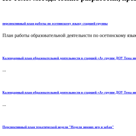
перспективный план работы по осетинскому языку старшей группы
План работы образовательной деятельнсти по осетинскому язык
Календарный план образовательной деятельности в старшей «А» группе ДОУ Тема ин
...
Календарный план образовательной деятельности в старшей «А» группе ДОУ Тема ин
...
Перспективный план тематической недели "Неделя зимних игр и забав"