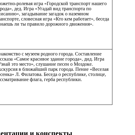
южетно-ролевая игра «Городской транспорт нашего
рода», дед. Игра «Угадай вид транспорта по
писанию», загадывание загадок о наземном
анспорте, словесная игра «Кто кем работает», беседа
Знаешь ли ты правило дорожного движения».
накомство с музеем родного города. Составление
ссказа «Самое красивое здание города», дид. Игра
знай это место», слушание песен о Моздоке.
кскурсия в ближайший парк города. Пение «Веселая
сенка» Л. Филатова. Беседа о республике, столице,
ссматривание флага, герба республики.
езентации и конспекты