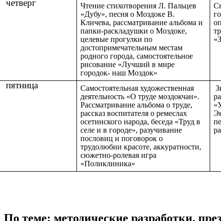
четверг
Чтение стихотворения Л. Пальцев
С
«Дубу», песня о Моздоке В.
го
Кличева, рассматривание альбома и
о
папки-раскладушки о Моздоке,
тр
целевые прогулки по
«
достопримечательным местам
родного города, самостоятельное
рисование «Лучший в мире
городок- наш Моздок»
пятница
Самостоятельная художественная
З
деятельность «О труде моздокчан».
ра
Рассматривание альбома о труде,
«У
рассказ воспитателя о ремеслах
Э
осетинского народа, беседа «Труд в
пе
селе и в городе», разучивание
ра
пословиц и поговорок о
трудолюбии красоте, аккуратности,
сюжетно-ролевая игра
«Поликлиника»
По теме: методические разработки, пр