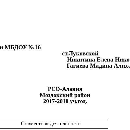
ОУ №16
ст.Луковской
китина Елена Николае
гиева Мадина Алихано
РСО-Алания
Моздокский район
2017-2018 уч.год.
Совместная деятельность