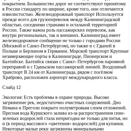
покрытием. Большинство дорог не соответствуют принятому
в России стандарту по ширине, кроме того, они отличаются
извилистостью. Железнодорожный транспорт Используется
прежде всего для грузоперевозок между Калининградской
областью, соседними странами и остальной территорией
России. Также важна роль пассажирских перевозок, как
внутри региональных, так и внешних. Калининград имеет
железнодорожное сообщение не только с городами России
(Москвой и Санкт-Петербургом), но также и с Гдыней в
Польше и Берлином в Германии. Морской транспорт Крупные
незамерзающие порты в Калининграде, Пионерском и
Балтийске. Балтийск связан с Санкт- Петербургом паромной
переправой и с Гданьском пассажирской линией. Воздушный
транспорт В 24 км от Калининграда, рядом с посёлком
Храброво, расположен аэропорт международного класса.
Слайд 12
Экология: Есть проблемы в охране природы. Высоко
загрязнение рек, недостаточно очистных сооружений. Дно
Немана и Преголи покрыто полуметровым слоем отложений.
Пресная вода Куршского залива из-за распространения сине-
зеленых водорослей стала непригодна не только для питья, но
и (в период массового «цветения» водорослей) для купания.
Некоторые малые реки загрязнены минеральными