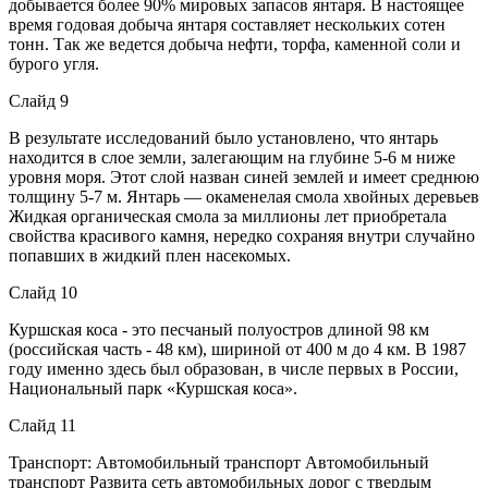
добывается более 90% мировых запасов янтаря. В настоящее
время годовая добыча янтаря составляет нескольких сотен
тонн. Так же ведется добыча нефти, торфа, каменной соли и
бурого угля.
Слайд 9
В результате исследований было установлено, что янтарь
находится в слое земли, залегающим на глубине 5-6 м ниже
уровня моря. Этот слой назван синей землей и имеет среднюю
толщину 5-7 м. Янтарь — окаменелая смола хвойных деревьев
Жидкая органическая смола за миллионы лет приобретала
свойства красивого камня, нередко сохраняя внутри случайно
попавших в жидкий плен насекомых.
Слайд 10
Куршская коса - это песчаный полуостров длиной 98 км
(российская часть - 48 км), шириной от 400 м до 4 км. В 1987
году именно здесь был образован, в числе первых в России,
Национальный парк «Куршская коса».
Слайд 11
Транспорт: Автомобильный транспорт Автомобильный
транспорт Развита сеть автомобильных дорог с твердым