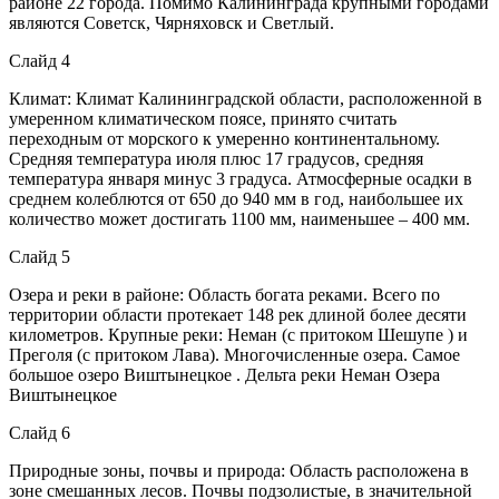
районе 22 города. Помимо Калининграда крупными городами
являются Советск, Чярняховск и Светлый.
Слайд 4
Климат: Климат Калининградской области, расположенной в
умеренном климатическом поясе, принято считать
переходным от морского к умеренно континентальному.
Средняя температура июля плюс 17 градусов, средняя
температура января минус 3 градуса. Атмосферные осадки в
среднем колеблются от 650 до 940 мм в год, наибольшее их
количество может достигать 1100 мм, наименьшее – 400 мм.
Слайд 5
Озера и реки в районе: Область богата реками. Всего по
территории области протекает 148 рек длиной более десяти
километров. Крупные реки: Неман (с притоком Шешупе ) и
Преголя (с притоком Лава). Многочисленные озера. Самое
большое озеро Виштынецкое . Дельта реки Неман Озера
Виштынецкое
Слайд 6
Природные зоны, почвы и природа: Область расположена в
зоне смешанных лесов. Почвы подзолистые, в значительной