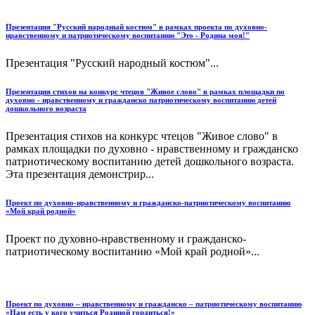
Презентация "Русский народный костюм" в рамках проекта по духовно-
нравственному и патриотическому воспитанию "Это - Родина моя!"
Презентация "Русский народный костюм"...
Презентация стихов на конкурс чтецов "Живое слово" в рамках площадки по
духовно - нравственному и гражданско патриотическому воспитанию детей
дошкольного возраста
Презентация стихов на конкурс чтецов "Живое слово" в
рамках площадки по духовно - нравственному и гражданско
патриотическому воспитанию детей дошкольного возраста.
Эта презентация демонстрир...
Проект по духовно-нравственному и гражданско-патриотическому воспитанию
«Мой край родной»
Проект по духовно-нравственному и гражданско-
патриотическому воспитанию «Мой край родной»...
Проект по духовно – нравственному и гражданско – патриотическому воспитанию
«Нам есть у кого учиться Родиной гордиться!»