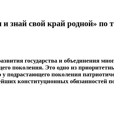
и знай свой край родной» по 
азвития государства и объединения мно
его поколения. Это одно из приоритетн
у подрастающего поколения патриотичес
ейших конституционных обязанностей по