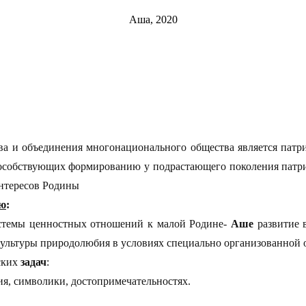
Аша, 2020
а и объединения многонационального общества является патри
пособствующих формированию у подрастающего поколения патри
интересов Родины
ью
:
истемы ценностных отношений к малой Родине-
Аше
развитие 
 культуры природолюбия
в условиях специально организованной о
ских
задач
:
ия, символики, достопримечательностях.