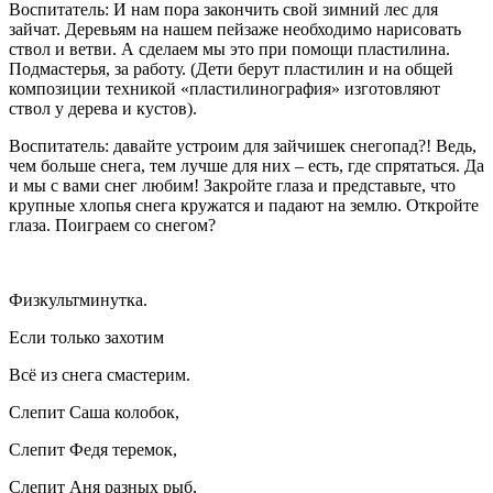
Воспитатель: И нам пора закончить свой зимний лес для
зайчат. Деревьям на нашем пейзаже необходимо нарисовать
ствол и ветви. А сделаем мы это при помощи пластилина.
Подмастерья, за работу. (Дети берут пластилин и на общей
композиции техникой «пластилинография» изготовляют
ствол у дерева и кустов).
Воспитатель: давайте устроим для зайчишек снегопад?! Ведь,
чем больше снега, тем лучше для них – есть, где спрятаться. Да
и мы с вами снег любим! Закройте глаза и представьте, что
крупные хлопья снега кружатся и падают на землю. Откройте
глаза. Поиграем со снегом?
Физкультминутка.
Если только захотим
Всё из снега смастерим.
Слепит Саша колобок,
Слепит Федя теремок,
Слепит Аня разных рыб,