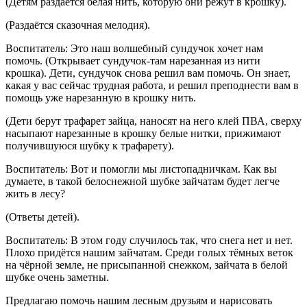
(Детям раздаётся белая нить, которую они режут в крошку).
(Раздаётся сказочная мелодия).
Воспитатель: Это наш волшебный сундучок хочет нам
помочь. (Открывает сундучок-там нарезанная из нити
крошка). Дети, сундучок снова решил вам помочь. Он знает,
какая у вас сейчас трудная работа, и решил преподнести вам в
помощь уже нарезанную в крошку нить.
(Дети берут трафарет зайца, наносят на него клей ПВА, сверху
насыпают нарезанные в крошку белые нитки, прижимают
получившуюся шубку к трафарету).
Воспитатель: Вот и помогли мы листопадничкам. Как вы
думаете, в такой белоснежной шубке зайчатам будет легче
жить в лесу?
(Ответы детей).
Воспитатель: В этом году случилось так, что снега нет и нет.
Плохо придётся нашим зайчатам. Среди голых тёмных веток
на чёрной земле, не присыпанной снежком, зайчата в белой
шубке очень заметны.
Предлагаю помочь нашим лесным друзьям и нарисовать