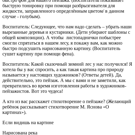
быстро фон для нашего пейзажа. (Воспитатель показывает
быструю тонировку при помощи разбрызгивателя для
жидкости, заправленного определённым цветом/ в данном
случае - голубым).
Воспитатель: Следующее, что нам надо сделать – убрать наши
вырезанные деревья и кустарники. (Дети убирают шаблоны с
общей композиции). А чтобы листопаднички побыстрее
смогли спрятаться в нашем лесу, я покажу вам, как можно
быстро подсушить нарисованную картину. (Воспитатель
сушит картину при помощи фена).
Воспитатель: Какой сказочный зимний лес у нас получился! Я
хотела бы у вас спросить, а как такая картина про природу
называется у настоящих художников? (Ответы детей). Да,
действительно, это пейзаж. А мы с вами и не заметили, как
превратились во время изготовления работы в художников-
пейзажистов. Вот это чудеса!
А кто из вас расскажет стихотворение о пейзаже? (Желающий
ребёнок рассказывает стихотворение М. Яснова «О
картинах»).
Если видишь на картине
Нарисована река