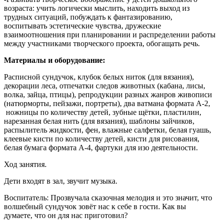
возраста: учить логически мыслить, находить выход из
трудных ситуаций, побуждать к фантазированию,
воспитывать эстетические чувства, дружеские
взаимоотношения при планировании и распределении работы
между участниками творческого проекта, обогащать речь.
Материалы и оборудование:
Расписной сундучок, клубок белых ниток (для вязания),
декорации леса, отпечатки следов животных (кабана, лисы,
волка, зайца, птицы), репродукции разных жанров живописи
(натюрморты, пейзажи, портреты), два ватмана формата А-2,
ножницы по количеству детей, зубные щётки, пластилин,
нарезанная белая нить (для вязания), шаблоны зайчиков,
распылитель жидкости, фен, влажные салфетки, белая гуашь,
клеевые кисти по количеству детей, кисти для рисования,
белая бумага формата А-4, фартуки для изо деятельности.
Ход занятия.
Дети входят в зал, звучит музыка.
Воспитатель: Прозвучала сказочная мелодия и это значит, что
волшебный сундучок зовёт нас к себе в гости. Как вы
думаете, что он для нас приготовил?