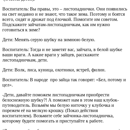
Воспитатель: Вы правы, это – листопаднички. Они появились
на свет недавно и не знают, что такое зима. Поэтому и боятся
всего, сидят и дрожат под ёлочкой. Помогите им советом.
Подскажите зайчатам-листопадничкам, как им нужно
готовиться к зиме?
Дети: Менять серую шубку на зимнюю белую.
Воспитатель: Тогда и не заметят вас, зайчата, в белой шубке
ваши враги. А какие враги у зайцев, расскажите
листопадничкам, дети.
Дети: Волк, лиса, куница, охотники, ястреб, филин.
Воспитатель: В народе про зайца так говорят: «Бел, потому и
цел».
-Дети, давайте поможем листопадничкам приобрести
белоснежную шубку?! А поможет нам в этом наш клубок-
путеводитель. Возьмём мы белую ниточку у клубочка и
порежем её на мелкую крошку. (Показ действия
воспитателем). Возьмите себе зайчонка-листопадничка,
которому будите помогать и приступайте к работе.