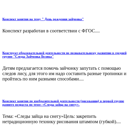
Конспект занятия на тему " День рождения зайчонка"
Конспект разработан в соответствии с ФГОС....
Конструкт образовательной деятельности по познавательному развитию в средней
группе "Следы Зайчонка Беляка"
Детям предлагается помочь зайчонку запутать с помощью
следов лису, для этого им надо составить разные тропинки и
пройтись по ним разными способами....
Конспект занятия по изобразительной деятельности (рисованию) в первой группе
раннего возраста по теме: «Следы зайца на снегу».
Тема: «Следы зайца на снегу»Цель: закрепить
нетрадиционную технику рисования штампом (губкой)....