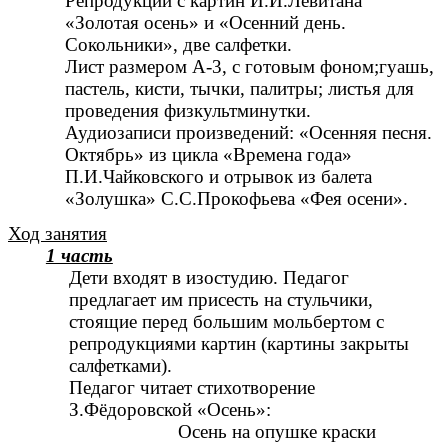
Репродукции с картин И.И.Левитана
«Золотая осень» и «Осенний день.
Сокольники», две салфетки.
Лист размером А-3, с готовым фоном;гуашь,
пастель, кисти, тычки, палитры; листья для
проведения физкультминутки.
Аудиозаписи произведений: «Осенняя песня.
Октябрь» из цикла «Времена года»
П.И.Чайковского и отрывок из балета
«Золушка» С.С.Прокофьева «Фея осени».
Ход занятия
1 часть
Дети входят в изостудию. Педагог
предлагает им присесть на стульчики,
стоящие перед большим мольбертом с
репродукциями картин (картины закрыты
салфетками).
Педагог читает стихотворение
З.Фёдоровской «Осень»:
Осень на опушке краски