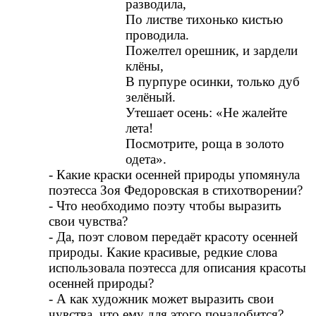
разводила,
По листве тихонько кистью
проводила.
Пожелтел орешник, и зардели
клёны,
В пурпуре осинки, только дуб
зелёный.
Утешает осень: «Не жалейте
лета!
Посмотрите, роща в золото
одета».
- Какие краски осенней природы упомянула
поэтесса Зоя Федоровская в стихотворении?
- Что необходимо поэту чтобы выразить
свои чувства?
- Да, поэт словом передаёт красоту осенней
природы. Какие красивые, редкие слова
использовала поэтесса для описания красоты
осенней природы?
- А как художник может выразить свои
чувства, что ему для этого понадобится?