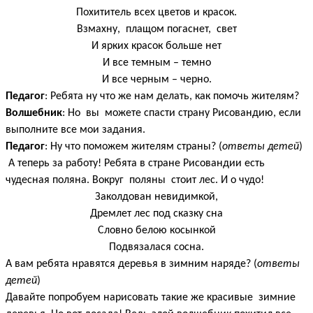
Похититель всех цветов и красок.
Взмахну, плащом погаснет, свет
И ярких красок больше нет
И все темным – темно
И все черным – черно.
Педагог
: Ребята ну что же нам делать, как помочь жителям?
Волшебник
: Но вы можете спасти страну Рисовандию, если
выполните все мои задания.
Педагог
: Ну что поможем жителям страны? (
ответы детей
)
А теперь за работу! Ребята в стране Рисовандии есть
чудесная поляна. Вокруг поляны стоит лес. И о чудо!
Заколдован невидимкой,
Дремлет лес под сказку сна
Словно белою косынкой
Подвязалася сосна.
А вам ребята нравятся деревья в зимним наряде? (
ответы
детей
)
Давайте попробуем нарисовать такие же красивые зимние