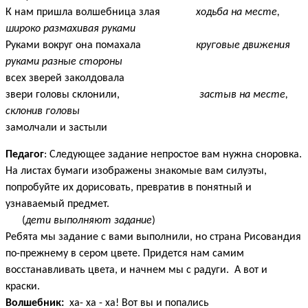
К нам пришла волшебница злая
ходьба на месте,
широко размахивая руками
Руками вокруг она помахала
круговые движения
руками разные стороны
всех зверей заколдовала
звери головы склонили,
застыв на месте,
склонив головы
замолчали и застыли
Педагог
: Следующее задание непростое вам нужна сноровка.
На листах бумаги изображены знакомые вам силуэты,
попробуйте их дорисовать, превратив в понятный и
узнаваемый предмет.
(
дети выполняют задание
)
Ребята мы задание с вами выполнили, но страна Рисовандия
по-прежнему в сером цвете. Придется нам самим
восстанавливать цвета, и начнем мы с радуги. А вот и
краски.
Волшебник:
ха- ха - ха! Вот вы и попались