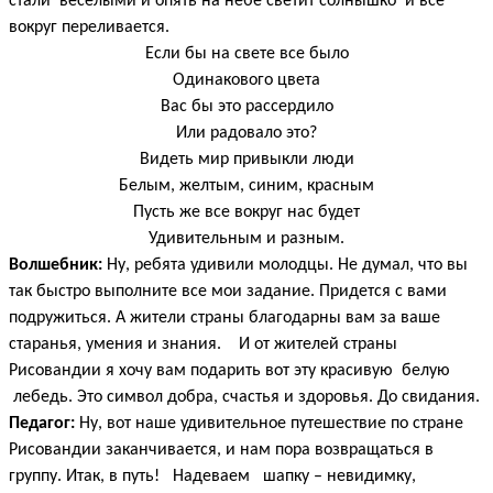
стали веселыми и опять на небе светит солнышко
и все
вокруг переливается.
Если бы на свете все было
Одинакового цвета
Вас бы это рассердило
Или радовало это?
Видеть мир привыкли люди
Белым, желтым, синим, красным
Пусть же все вокруг нас будет
Удивительным и разным.
Волшебник:
Ну, ребята удивили молодцы. Не думал, что вы
так быстро выполните все мои задание. Придется с вами
подружиться. А жители страны благодарны вам за ваше
старанья, умения и знания. И от жителей страны
Рисовандии я хочу вам подарить вот эту красивую белую
лебедь. Это символ добра, счастья и здоровья. До свидания.
Педагог:
Ну, вот наше удивительное путешествие по стране
Рисовандии заканчивается, и нам пора возвращаться в
группу. Итак, в путь! Надеваем шапку – невидимку,