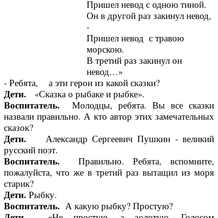
Пришел невод с одною тиной.
Он в другой раз закинул невод,
-
Пришел невод с травою
морскою.
В третий раз закинул он
невод…»
- Ребята, а эти герои из какой сказки?
Дети.
«Сказка о рыбаке и рыбке».
Воспитатель.
Молодцы, ребята. Вы все сказки
назвали правильно. А кто автор этих замечательных
сказок?
Дети.
Александр Сергеевич Пушкин - великий
русский поэт.
Воспитатель.
Правильно. Ребята, вспомните,
пожалуйста, что же в третий раз вытащил из моря
старик?
Дети.
Рыбку.
Воспитатель.
А какую рыбку? Простую?
Дети. «
Не простую, а золотую. Голосом