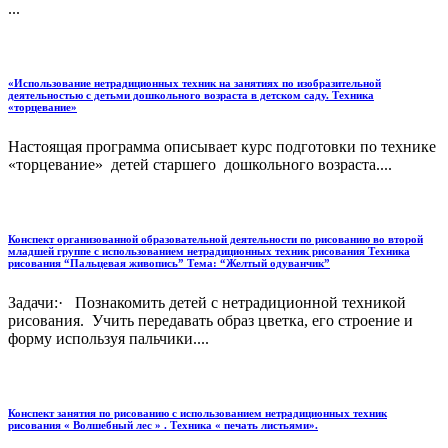
...
«Использование нетрадиционных техник на занятиях по изобразительной
деятельностью с детьми дошкольного возраста в детском саду. Техника
«торцевание»
Настоящая программа описывает курс подготовки по технике
«торцевание» детей старшего дошкольного возраста....
Конспект организованной образовательной деятельности по рисованию во второй
младшей группе с использованием нетрадиционных техник рисования Техника
рисования “Пальцевая живопись” Тема: “Желтый одуванчик”
Задачи:· Познакомить детей с нетрадиционной техникой
рисования. Учить передавать образ цветка, его строение и
форму используя пальчики....
Конспект занятия по рисованию с использованием нетрадиционных техник
рисования « Волшебный лес » . Техника « печать листьями».