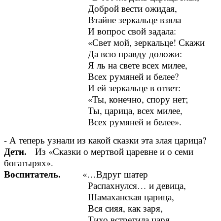
Доброй вести ожидая,
Втайне зеркальце взяла
И вопрос свой задала:
«Свет мой, зеркальце! Скажи
Да всю правду доложи:
Я ль на свете всех милее,
Всех румяней и белее?
И ей зеркальце в ответ:
«Ты, конечно, спору нет;
Ты, царица, всех милее,
Всех румяней и белее».
- А теперь узнали из какой сказки эта злая царица?
Дети.
Из «Сказки о мертвой царевне и о семи
богатырях».
Воспитатель.
«…Вдруг шатер
Распахнулся… и девица,
Шамаханская царица,
Вся сияя, как заря,
Тихо встретила царя.