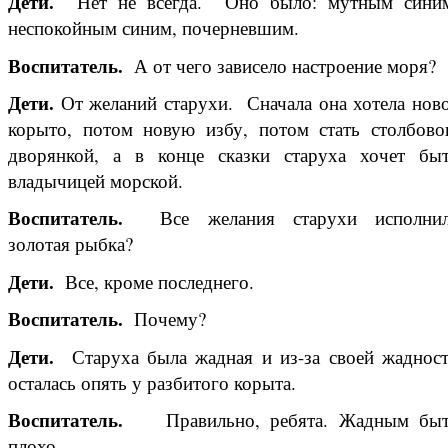
Дети.
Нет не всегда. Оно было: мутным сини
неспокойным синим, почерневшим.
Воспитатель.
А от чего зависело настроение моря?
Дети.
От желаний старухи. Сначала она хотела нов
корыто, потом новую избу, потом стать столбов
дворянкой, а в конце сказки старуха хочет бы
владычицей морской.
Воспитатель.
Все желания старухи исполни
золотая рыбка?
Дети.
Все, кроме последнего.
Воспитатель.
Почему?
Дети.
Старуха была жадная и из-за своей жаднос
осталась опять у разбитого корыта.
Воспитатель.
Правильно, ребята. Жадным бы
плохо.