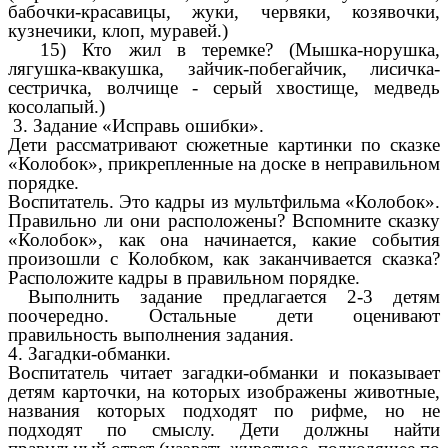
бабочки-красавицы, жуки, червяки, козявочки,
кузнечики, клоп, муравей.)
15) Кто жил в теремке? (Мышка-норушка,
лягушка-квакушка, зайчик-побегайчик, лисичка-
сестричка, волчище - серый хвостище, медведь
косолапый.)
3. Задание «Исправь ошибки».
Дети рассматривают сюжетные картинки по сказке
«Колобок», прикрепленные на доске в неправильном
порядке.
Воспитатель. Это кадры из мультфильма «Колобок».
Правильно ли они расположены? Вспомните сказку
«Колобок», как она начинается, какие события
произошли с Колобком, как заканчивается сказка?
Расположите кадры в правильном порядке.
Выполнить задание предлагается 2-3 детям
поочередно. Остальные дети оценивают
правильность выполнения задания.
4. Загадки-обманки.
Воспитатель читает загадки-обманки и показывает
детям карточки, на которых изображены животные,
названия которых подходят по рифме, но не
подходят по смыслу. Дети должны найти