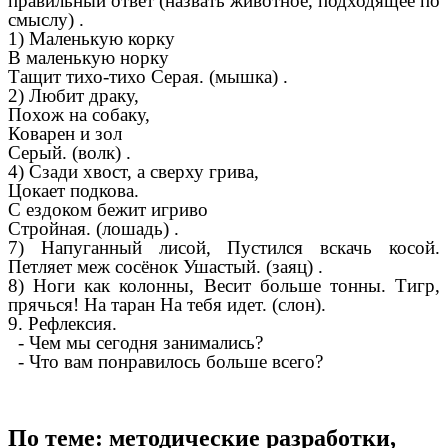
правильный ответ (назвать животное, подходящее по
смыслу) .
1) Маленькую корку
В маленькую норку
Тащит тихо-тихо Серая. (мышка) .
2) Любит драку,
Похож на собаку,
Коварен и зол
Серый. (волк) .
4) Сзади хвост, а сверху грива,
Цокает подкова.
С ездоком бежит игриво
Стройная. (лошадь) .
7) Напуганный лисой, Пустился вскачь косой.
Петляет меж сосёнок Ушастый. (заяц) .
8) Ноги как колонны, Весит больше тонны. Тигр,
прячься! На таран На тебя идет. (слон).
9. Рефлексия.
- Чем мы сегодня занимались?
- Что вам понравилось больше всего?
По теме: методические разработки,