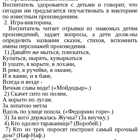
Воспитатель здоровается с детьми и говорит, что
сегодня им предлагается поучаствовать в викторине
по известным произведениям.
2. Игра-викторина.
Воспитатель читает отрывки из знакомых детям
произведений, задает вопросы, а дети долж-ны
определить названия сказок, стихов, вспомнить
имена персонажей произведения.
1) Давайте же мыться, плескаться,
Купаться, нырять, кувыркаться
В ушате, в корыте, в лохани,
В реке, в ручейке, в океане,
И в ванне, и в бане,
Всегда и везде -
Вечная слава воде! («Мойдодыр».)
2) Скачет сито по полям,
А корыто по лугам.
За лопатою метла
Вдоль по улице пошла. («Федорино горе».)
3) За кого держалась Жучка? (За внучку.)
4) Кто одолел тараканище? (Воробей.)
7) Кто из трех поросят построил самый прочный
дом? (Наф-Наф.)