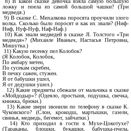
8) В какой сказке девочка взяла самую большую
ложку и поела из самой большой чашки? (Три
медведя.)
9) В сказке С. Михалкова поросята проучили злого
волка. Сколько было поросят и как их звали? (Ниф-
Ниф, Нуф-Нуф, Наф-Наф.)
10) Как звали медведей в сказке JI. Толстого «Три
медведя»? (Михаиле Иваныч, Настасья Петровна,
Мишутка.)
11) Какую песенку пел Колобок?
(Я Колобок, Колобок,
По амбару метен,
По сусекам скребен,
В печку сажен, стужен.
Я от бабушки ушел,
Я от дедушки ушел.)
12) Какие предметы сбежали от мальчика в сказке
«Мойдодыр»? (Одеяло, простыня, подушка, свечка,
книжка, брюки.)
13) Какие звери звонили по телефону в сказке К.
Чуковского? (Слон, крокодш, мартышки, газели,
свинья, медведь, бегемот, зайчатки.)
14) Кто приходил в гости к Мухе-Цокотухе?
(Тараканы, блошки, букашки, бабушка-пчела,