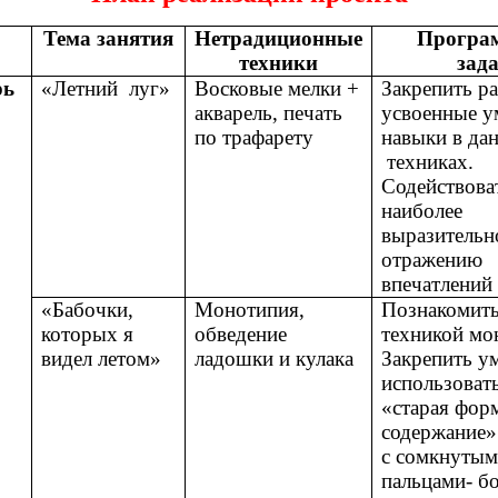
Тема занятия
Нетрадиционные
Програ
техники
зад
рь
«Летний луг»
Восковые мелки +
Закрепить ра
акварель, печать
усвоенные у
по трафарету
навыки в да
техниках.
Содействова
наиболее
выразитель
отражению
впечатлений 
«Бабочки,
Монотипия,
Познакомить
которых я
обведение
техникой мо
видел летом»
ладошки и кулака
Закрепить у
использоват
«старая фор
содержание»
с сомкнуты
пальцами- б