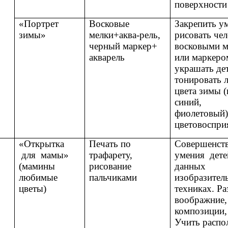
поверхности 
«Портрет
Восковые
Закрепить у
зимы»
мелки+аква-рель,
рисовать чел
черный маркер+
восковыми м
акварель
или маркеро
украшать де
тонировать л
цвета зимы (
синий,
фиолетовый)
цветовоспри
«Открытка
Печать по
Совершенств
для мамы»
трафарету,
умения дете
(мамины
рисование
данных
любимые
пальчиками
изобразител
цветы)
техниках. Ра
воображние,
композиции,
Учить распо