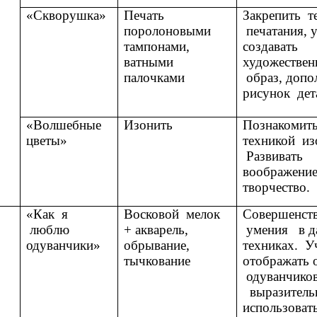
«Скворушка»
Печать
Закрепить т
поролоновыми
печатания, 
тампонами,
создавать
ватными
художестве
палочками
образ, допо
рисунок дет
«Волшебные
Изонить
Познакомить
цветы»
техникой из
Развивать
воображение
творчество.
«Как я
Восковой мелок
Совершенств
люблю
+ акварель,
умения в д
одуванчики»
обрывание,
техниках. У
тычкование
отображать 
одуванчиков
выразитель
использова