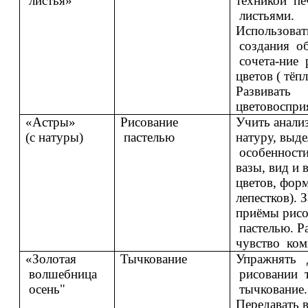
листья»
техникой пе
листьями.
Использоват
создания об
сочета-ние 
цветов ( тёп
Развивать
цветовоспри
«Астры»
Рисование
Учить анали
(с натуры)
пастелью
натуру, выде
особенности
вазы, вид и 
цветов, фор
лепестков). 
приёмы рисо
пастелью. Р
чувство ком
«Золотая
Тычкование
Упражнять 
волшебница
рисовании 
осень"
тычкование.
Передавать 