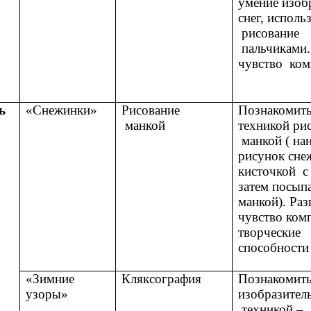
умение изоб
снег, исполь
рисование
пальчиками.
чувство ком
ь
«Снежинки»
Рисование
Познакомить
манкой
техникой ри
манкой ( на
рисунок сне
кисточкой с
затем посып
манкой). Раз
чувство ком
творческие
способности
«Зимние
Кляксография
Познакомить
узоры»
изобразител
техникой –