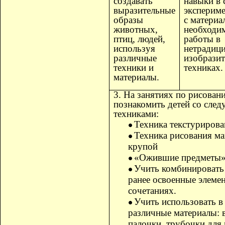
создавать
навыки в
выразительные
эксперим
образы
с материа
животных,
необходи
птиц, людей,
работы в
используя
нетрадиц
различные
изобрази
техники и
техниках.
материалы.
3. На занятиях по рисован
познакомить детей со сле
техниками:
Техника текстурирова
Техника рисования м
крупой
«Ожившие предметы
Учить комбинировать
ранее освоенные элеме
сочетаниях.
Учить использовать в
различные материалы: 
палочки, трубочки для 