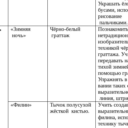
Украшать ёл
бусами, исп
рисование
пальчиками.
ь
«Зимняя
Чёрно-белый
Познакомить
ночь»
граттаж
нетрадицио
изобразител
техникой чё
граттажа. Уч
передавать н
тихой зимне
помощью гр
Упражнять в
вании таких 
выразительно
линия, штри
«Филин»
Тычок полусухой
Учить созда
жёсткой кистью.
выразительн
филина, исп
технику тычк