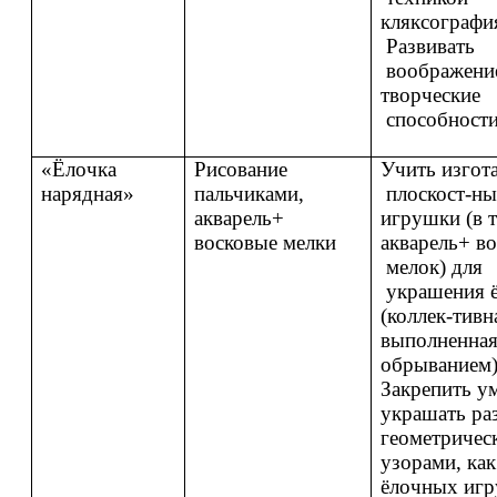
кляксографи
Развивать
воображени
творческие
способности
«Ёлочка
Рисование
Учить изгот
нарядная»
пальчиками,
плоскост-ны
акварель+
игрушки (в т
восковые мелки
акварель+ в
мелок) для
украшения 
(коллек-тивн
выполненна
обрыванием)
Закрепить у
украшать ра
геометричес
узорами, как
ёлочных игр