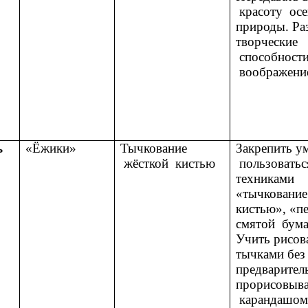
красоту осе
природы. Ра
творческие
способности
воображени
ь
«Ёжики»
Тычкование
Закрепить у
жёсткой кистью
пользоватьс
техниками
«тычкование
кистью», «п
смятой бума
Учить рисов
тычками без
предварител
прорисовыв
карандашом