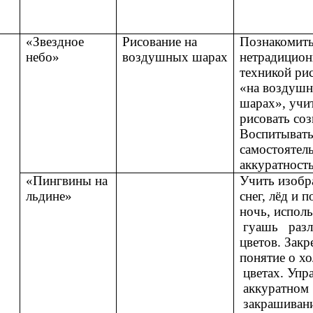
«Звездное
Рисование на
Познакомить
небо»
воздушных шарах
нетрадицио
техникой ри
«на воздуш
шарах», учи
рисовать соз
Воспитыват
самостоятел
аккуратность
«Пингвины на
Учить изобр
льдине»
снег, лёд и 
ночь, испол
гуашь раз
цветов. Закр
понятие о х
цветах. Упр
аккуратном
закрашивани