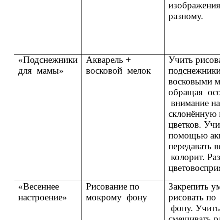
изображения
разному.
«Подснежники
Акварель +
Учить рисов
для мамы»
восковой мелок
подснежник
восковыми м
обращая ос
внимание на
склонённую 
цветков. Учи
помощью ак
передавать в
колорит. Ра
цветовоспри
«Весеннее
Рисование по
Закрепить у
настроение»
мокрому фону
рисовать по
фону. Учить
смешивать р