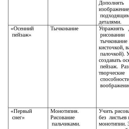
Дополнять
изображение
подходящи
деталями.
«Осенний
Тычкование
Упражнять 
пейзаж»
рисовании 
тычкование 
кисточкой, в
палочкой). 
создавать ос
пейзаж. Раз
творческие
способности
воображени
«Первый
Монотипия.
Учить рисов
снег»
Рисование
без листьев 
пальчиками.
монотипии. 