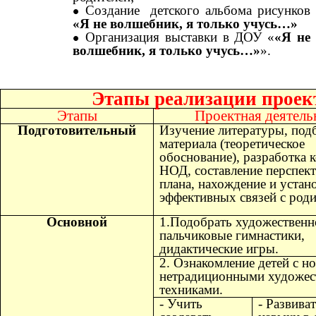
Создание детского альбома рисунков
«Я не волшебник, я только учусь…»
Организация выставки в ДОУ «
«Я не
волшебник, я только учусь…»
».
Этапы реализации проек
Этапы
Проектная деятель
Подготовительный
Изучение литературы, под
материала (теоретическое
обоснование), разработка 
НОД, составление перспек
плана, нахождение и устан
эффективных связей с роди
Основной
1.Подобрать художественн
пальчиковые гимнастики,
дидактические игры.
2. Ознакомление детей с н
нетрадиционными художе
техниками.
- Учить
- Развива