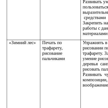
Развивать у
пользоватьс
выразитель
средствами 
Закрепить н
работы с да
материалами
«Зимний лес»
Печать по
Упражнять в
трафарету,
рисовании п
рисование
трафарету. З
пальчиками
умение рисо
деревья сан
рисовать па
Развивать ч
композиции,
воображение