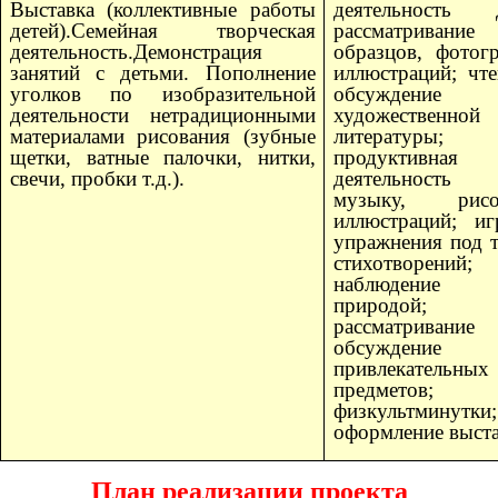
Выставка (коллективные работы
деятельность д
детей).Семейная творческая
рассматривание
деятельность.Демонстрация
образцов, фотог
занятий с детьми. Пополнение
иллюстраций; чт
уголков по изобразительной
обсуждение
деятельности нетрадиционными
художественной
материалами рисования (зубные
литературы;
щетки, ватные палочки, нитки,
продуктивная
свечи, пробки т.д.).
деятельность
музыку, рисо
иллюстраций; и
упражнения под 
стихотворений;
наблюдени
природой;
рассматриван
обсуждение
привлекательных
предметов;
физкультминутки;
оформление выста
План реализации проекта