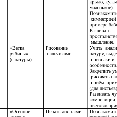
крыло, кулач
маленькое).
Познакомить
симметрией
примере баб
Развивать
пространств
мышление.
«Ветка
Рисование
Учить анали
рябины»
пальчиками
натуру, выде
(с натуры)
признаки и
особенности
Закрепить у
рисовать па
приём прим
(для листьев)
Развивать чу
композиции,
цветовоспри
ь
«Осенние
Печать листьями
Познакомить