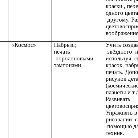
краски , пер
одного цвет
другому. Ра
цветовоспри
воображение
«Космос»
Набрызг,
Учить создав
печать
звёздного н
поролоновыми
используя с
тампонами
красок, набр
печать. Доп
рисунок дет
(космические
планеты и т.д
Развивать
цветовоспри
Упражнять в
рисовании с
помощью д
техник.