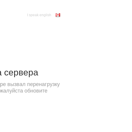
I speak english
а сервера
ре вызвал перенагрузку
ожалуйста обновите