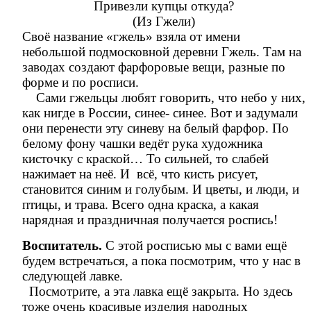
Привезли купцы откуда?
(Из Гжели)
Своё название «гжель» взяла от имени
небольшой подмосковной деревни Гжель. Там на
заводах создают фарфоровые вещи, разные по
форме и по росписи.
Сами гжельцы любят говорить, что небо у них,
как нигде в России, синее- синее. Вот и задумали
они перенести эту синеву на белый фарфор. По
белому фону чашки ведёт рука художника
кисточку с краской… То сильней, то слабей
нажимает на неё. И всё, что кисть рисует,
становится синим и голубым. И цветы, и люди, и
птицы, и трава. Всего одна краска, а какая
нарядная и праздничная получается роспись!
Воспитатель.
С этой росписью мы с вами ещё
будем встречаться, а пока посмотрим, что у нас в
следующей лавке.
Посмотрите, а эта лавка ещё закрыта. Но здесь
тоже очень красивые изделия народных