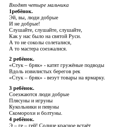
Входят четыре мальчика
1ребёнок.
Эй, вы, люди добрые
И не добрые!
Слушайте, слушайте, слушайте,
Как у нас было на святой Руси.
А то не соколы солеталися,
А то мастера соезжалися.
2 ребёнок.
«Стук – бряк» - катят гружёные подводы
Вдоль извилистых берегов рек
«Стук – бряк» - везут товары на ярмарку.
3 ребёнок.
Соезжаются люди добрые
Плясуны и игруны
Кукольники и певуны
Скоморохи и болтуны.
4 ребёнок.
Э – ге – гей! Солнце красное встаёт