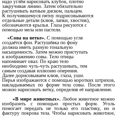
надо углём нарисовать клубок, плотно
закручивая линию. Затем обязательно
растушевать ватным диском, пальцем.
К получившемуся пятну подрисовываются
отдельные детали (клюв, лапки, хвостик),
обозначаются крылья. Глаза рисуются с
помощью мела или пастели.
«Сова на ветке».
С помощью угля
создаётся фон. Растушёвка по фону
должна иметь разную тональную
насыщенность. Затем можно приступать
к изображению совы. Тело птицы
напоминает овал. По краю тело
необходимо чуть-чуть растушевать, тем
самым создавая иллюзию оперения.
Далее дорисовываем клюв, глаза, уши.
Перья изображаются с помощью коротких штрихов,
накладываемых по форме тела совы. После этого
можно нарисовать ветку, определив её направление.
«В мире животных».
Любое животное можно
изобразить с помощью простых форм. Уголь
помогает передать не только его пластику, но и
фактуру покрова тела. Чтобы нарисовать животное,