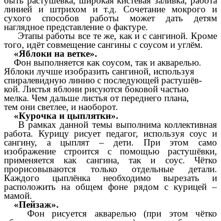
быть растушевка, широкая кистевая заливка, работа
линией и штрихом и т.д. Сочетание мокрого и
сухого способов работы может дать детям
наглядное представление о фактуре.
Этапы работы все те же, как и с сангиной. Кроме
того, идёт совмещение сангины с соусом и углём.
«Яблоки на ветке».
Фон выполняется как соусом, так и акварелью.
Яблоки лучше изобразить сангиной, используя
спиралевидную линию с последующей растушёв-
кой. Листья яблони рисуются боковой частью
мелка. Чем дальше листья от переднего плана,
тем они светлее, и наоборот.
«Курочка и цыплятки».
В рамках данной темы выполнима коллективная
работа. Курицу рисует педагог, используя соус и
сангину, а цыплят – дети. При этом само
изображение строится с помощью растушёвки,
применяется как сангина, так и соус. Чётко
прорисовываются только отдельные детали.
Каждого цыплёнка необходимо вырезать и
расположить на общем фоне рядом с курицей –
мамой.
«Пейзаж».
Фон рисуется акварелью (при этом чётко