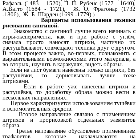
Рафаэль (1483 – 1520), П. П. Рубенс (1577 - 1640),
А.Ватто (1684 - 1721), Ж. О. Фрагонар (1732
-1806), Ж. Б. Шарден (1699 -1779).)
Варианты использования техники
рисования сангиной.
Знакомство с сангиной лучше всего начинать с
игры-эксперимента, как и при работе с углём,
сначала просто наносят штрихи, частично их
растушёвывают, совмещают техники друг с другом.
В этом процессе важно, во-первых, познакомить с
выразительными возможностями этого материала, а
во-вторых, научить в каракулях, видеть образы.
Если на лист бумаги нанесены только штрихи, без
растушёвки, то дорисовывать лучше тоже
штрихами.
Если в работе уже нанесены штрихи и
растушёвка, то доработку образа можно вести в
нескольких направлениях.
Первое характеризуется использованием тушёвки
и вспомогательных средств.
Второе направление связано с применением
штрихов и прорисовкой отдельных элементов
образа.
Третье направление обусловлено применением
трафаретов, которые накладываются на