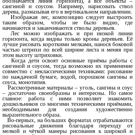
обозначается линия горизонта), а все объекты –
сангиной и соусом. Например, нарисовать ствол
дерева, размазывая его в вертикальном направлении.
Изображая лес, композицию следует выстроить
таким образом, чтобы не было видно, где
начинаются и заканчиваются стволы деревьев.
Лес можно изображать и при низкой линии
горизонта, когда видны только кроны деревьев. Её
лучше рисовать короткими мелками, нанося боковой
частью штрихи по всей ширине листа и меняя при
этом высоту штриховки.
Когда дети освоят основные приёмы работы с
сангиной и соусом, тогда возможно их применение
совместно с неклассическими техниками: рисование
по наждачной бумаге, водой, порошком сангины и
соуса, монотипия.
Рассмотренные материалы – уголь, сангина и соус
– достаточно своеобразны и интересны. Но самое
главное: работа с ними позволяет знакомить
дошкольников со многими техническими приёмами,
необходимыми для создания художественно
выразительного образа.
Во-первых, на больших форматах отрабатываются
рисовальные движения благодаря переходу от
мелкой и чёткой манеры рисования к широкой и