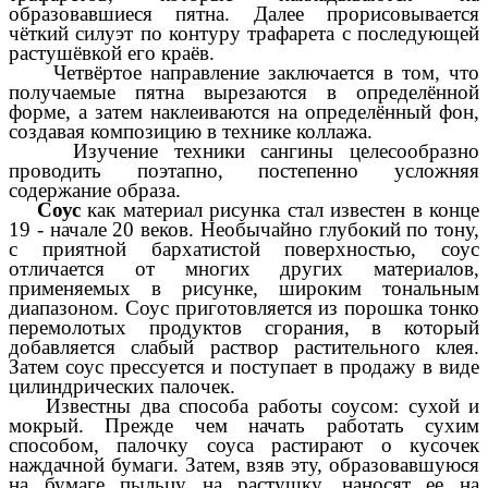
образовавшиеся пятна. Далее прорисовывается
чёткий силуэт по контуру трафарета с последующей
растушёвкой его краёв.
Четвёртое направление заключается в том, что
получаемые пятна вырезаются в определённой
форме, а затем наклеиваются на определённый фон,
создавая композицию в технике коллажа.
Изучение техники сангины целесообразно
проводить поэтапно, постепенно усложняя
содержание образа.
Соус
как материал рисунка стал известен в конце
19 - начале 20 веков. Необычайно глубокий по тону,
с приятной бархатистой поверхностью, соус
отличается от многих других материалов,
применяемых в рисунке, широким тональным
диапазоном. Соус приготовляется из порошка тонко
перемолотых продуктов сгорания, в который
добавляется слабый раствор растительного клея.
Затем соус прессуется и поступает в продажу в виде
цилиндрических палочек.
Известны два способа работы соусом: сухой и
мокрый. Прежде чем начать работать сухим
способом, палочку соуса растирают о кусочек
наждачной бумаги. Затем, взяв эту, образовавшуюся
на бумаге пыльцу на растушку, наносят ее на