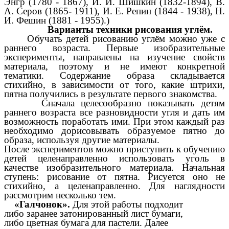
Энгр (1780 - 1867), И. И. Шишкин (1832-1894), В.
А. Серов (1865- 1911), И. Е. Репин (1844 - 1938), Н.
И. Фешин (1881 - 1955).)
Варианты техники рисования углём.
Обучать детей рисованию углём можно уже с
раннего возраста. Первые изобразительные
эксперименты, направлены на изучение свойств
материала, поэтому и не имеют конкретной
тематики. Содержание образа складывается
стихийно, в зависимости от того, какие штрихи,
пятна получились в результате первого знакомства.
Сначала целесообразно показывать детям
раннего возраста все разновидности угля и дать им
возможность поработать ими. При этом каждый раз
необходимо дорисовывать образуемое пятно до
образа, используя другие материалы.
После экспериментов можно приступить к обучению
детей целенаправленно использовать уголь в
качестве изобразительного материала. Начальная
ступень: рисование от пятна. Рисуется оно не
стихийно, а целенаправленно. Для наглядности
рассмотрим несколько тем.
«Галчонок».
Для этой работы подходит
либо заранее затонированный лист бумаги,
либо цветная бумага для пастели. Далее