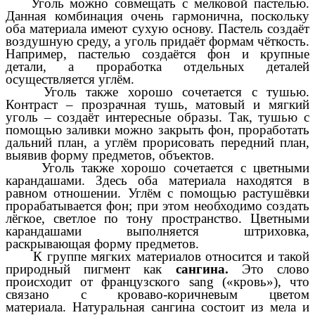
Уголь можно совмещать с мелковой пастелью.
Данная комбинация очень гармонична, поскольку
оба материала имеют сухую основу. Пастель создаёт
воздушную среду, а уголь придаёт формам чёткость.
Например, пастелью создаётся фон и крупные
детали, а проработка отдельных деталей
осуществляется углём.
Уголь также хорошо сочетается с тушью.
Контраст – прозрачная тушь, матовый и мягкий
уголь – создаёт интересные образы. Так, тушью с
помощью заливки можно закрыть фон, проработать
дальний план, а углём прорисовать передний план,
выявив форму предметов, объектов.
Уголь также хорошо сочетается с цветными
карандашами. Здесь оба материала находятся в
равном отношении. Углём с помощью растушёвки
прорабатывается фон; при этом необходимо создать
лёгкое, светлое по тону пространство. Цветными
карандашами выполняется штриховка,
раскрывающая форму предметов.
К группе мягких материалов относится и такой
природный пигмент как
сангина.
Это слово
происходит от французского sang («кровь»), что
связано с кроваво-коричневым цветом
материала.
Натуральная сангина состоит из мела и