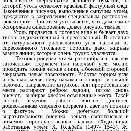
пользоваться шероховатой зернистой бумагой, на
которой уголь оставляет красивый фактурный след.
Законченные рисунки, выполненые сыпучим углем,
нуждаются в закреплении специальным раствором-
фиксатором. При этом учитывается, что даже самое
осторожное фиксирование делает рисунок темнее.
Уголь продается в готовом виде и бывает двух
типов: художественный и прессованный. В отличие
от натурального рисовального угля палочки из
спресованного угольного порошка дают жирные
вязкие линии, которые очень трудно удаляются.
Техника рисунка углем разнообразна, так как
заточенным стержнем или палочкой угля можно
проводить тонкие четкие линии, а боковой стороной
закрывать целые поверхности. Работая торцом угля
и плашмя, меняя силу нажима и поворот угольной
палочки, направление штрихов, или прорисованные
места растирают ребром ладони, потом снова
рисуют, выбирая хлебом освещенные места. Такой
способ ведения работы вполне доступен
дошкольникам старшего возраста и дает им понятие
о фактуре. Можно добиться большой
выразительности рисунка, решать светотеневые и
объемно- пространственные задачи. (Художники,
работавшие углем: Х. Гольбейн (1497- 1543), Ж.