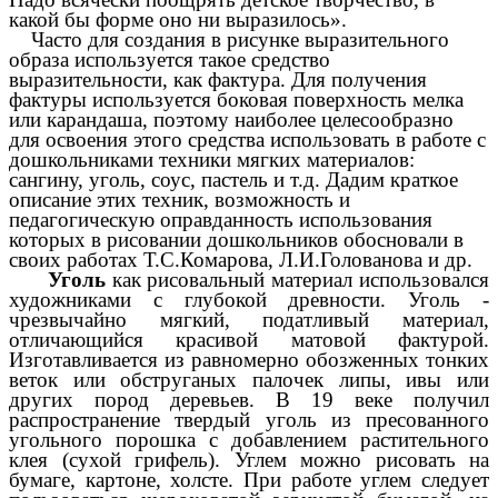
какой бы форме оно ни выразилось».
Часто для создания в рисунке выразительного
образа используется такое средство
выразительности, как фактура. Для получения
фактуры используется боковая поверхность мелка
или карандаша, поэтому наиболее целесообразно
для освоения этого средства использовать в работе с
дошкольниками техники мягких материалов:
сангину, уголь, соус, пастель и т.д. Дадим краткое
описание этих техник, возможность и
педагогическую оправданность использования
которых в рисовании дошкольников обосновали в
своих работах Т.С.Комарова, Л.И.Голованова и др.
Уголь
как рисовальный материал использовался
художниками с глубокой древности. Уголь -
чрезвычайно мягкий, податливый материал,
отличающийся красивой матовой фактурой.
Изготавливается из равномерно обозженных тонких
веток или обструганых палочек липы, ивы или
других пород деревьев. В 19 веке получил
распространение твердый уголь из пресованного
угольного порошка c добавлением растительного
клея (сухой грифель). Углем можно рисовать на
бумаге, картоне, холсте. При работе углем следует