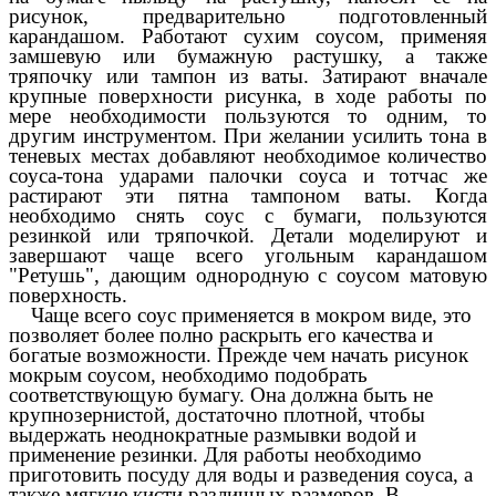
рисунок, предварительно подготовленный
карандашом. Работают сухим соусом, применяя
замшевую или бумажную растушку, а также
тряпочку или тампон из ваты. Затирают вначале
крупные поверхности рисунка, в ходе работы по
мере необходимости пользуются то одним, то
другим инструментом. При желании усилить тона в
теневых местах добавляют необходимое количество
соуса-тона ударами палочки соуса и тотчас же
растирают эти пятна тампоном ваты. Когда
необходимо снять соус с бумаги, пользуются
резинкой или тряпочкой. Детали моделируют и
завершают чаще всего угольным карандашом
"Ретушь", дающим однородную с соусом матовую
поверхность.
Чаще всего соус применяется в мокром виде, это
позволяет более полно раскрыть его качества и
богатые возможности. Прежде чем начать рисунок
мокрым соусом, необходимо подобрать
соответствующую бумагу. Она должна быть не
крупнозернистой, достаточно плотной, чтобы
выдержать неоднократные размывки водой и
применение резинки. Для работы необходимо
приготовить посуду для воды и разведения соуса, а
также мягкие кисти различных размеров. В