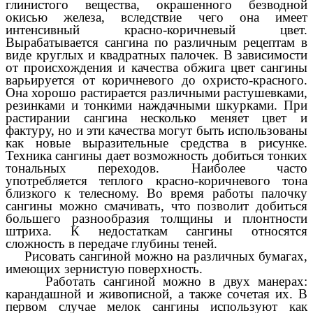
глинистого вещества, окрашенного безводной
окисью железа, вследствие чего она имеет
интенсивный красно-коричневый цвет.
Вырабатывается сангина по различным рецептам в
виде круглых и квадратных палочек. В зависимости
от происхождения и качества обжига цвет сангины
варьируется от коричневого до охристо-красного.
Она хорошо растирается различными растушевками,
резинками и тонкими наждачными шкурками. При
растирании сангина несколько меняет цвет и
фактуру, но и эти качества могут быть использованы
как новые выразительные средства в рисунке.
Техника сангины дает возможность добиться тонких
тональных переходов. Наиболее часто
употребляется теплого красно-коричневого тона
близкого к телесному. Во время работы палочку
сангины можно смачивать, что позволит добиться
большего разнообразия толщины и плонтности
штриха. К недостаткам сангины относятся
сложность в передаче глубины теней.
Рисовать сангиной можно на различных бумагах,
имеющих зернистую поверхность.
Работать сангиной можно в двух манерах:
карандашной и живописной, а также сочетая их. В
первом случае мелок сангины используют как