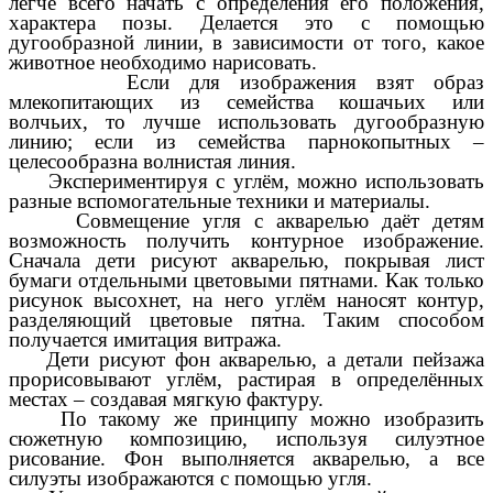
легче всего начать с определения его положения,
характера позы. Делается это с помощью
дугообразной линии, в зависимости от того, какое
животное необходимо нарисовать.
Если для изображения взят образ
млекопитающих из семейства кошачьих или
волчьих, то лучше использовать дугообразную
линию; если из семейства парнокопытных –
целесообразна волнистая линия.
Экспериментируя с углём, можно использовать
разные вспомогательные техники и материалы.
Совмещение угля с акварелью даёт детям
возможность получить контурное изображение.
Сначала дети рисуют акварелью, покрывая лист
бумаги отдельными цветовыми пятнами. Как только
рисунок высохнет, на него углём наносят контур,
разделяющий цветовые пятна. Таким способом
получается имитация витража.
Дети рисуют фон акварелью, а детали пейзажа
прорисовывают углём, растирая в определённых
местах – создавая мягкую фактуру.
По такому же принципу можно изобразить
сюжетную композицию, используя силуэтное
рисование. Фон выполняется акварелью, а все
силуэты изображаются с помощью угля.