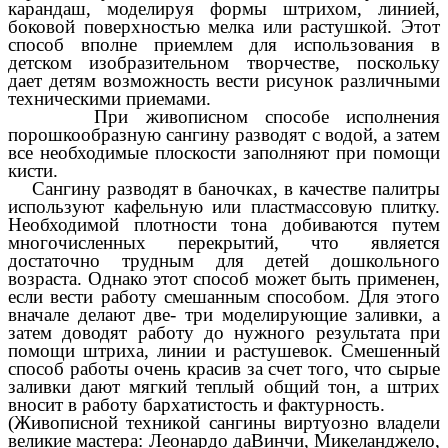
карандаш, моделируя формы штрихом, линией,
боковой поверхностью мелка или растушкой. Этот
способ вполне приемлем для использования в
детском изобразительном творчестве, поскольку
дает детям возможность вести рисунок различными
техническими приемами.
При живописном способе исполнения
порошкообразную сангину разводят с водой, а затем
все необходимые плоскости заполняют при помощи
кисти.
Сангину разводят в баночках, в качестве палитры
используют кафельную или пластмассовую плитку.
Необходимой плотности тона добиваются путем
многочисленных перекрытий, что является
достаточно трудным для детей дошкольного
возраста. Однако этот способ может быть применен,
если вести работу смешанным способом. Для этого
вначале делают две- три моделирующие заливки, а
затем доводят работу до нужного результата при
помощи штриха, линии и растушевок. Смешенный
способ работы очень красив за счет того, что сырые
заливки дают мягкий теплый общий тон, а штрих
вносит в работу бархатистость и фактурность.
(Живописной техникой сангины виртуозно владели
великие мастера: Леонардо даВинчи, Микеланджело,