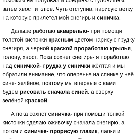
похожим на полуовал и соединю с туловищем,
затем хвост и клюв. Чуть отступив, нарисую ветку
на которую прилетел мой снегирь и
синичка
.
Дальше работаю
акварелью-
при помощи
толстой кисточки
красным
цветом нарисую грудку
снегиря, а черной
краской проработаю крылья
,
голову, хвост. Пока сохнет снегирь- я поработаю
над
синичкой- грудка у синички
жёлтая и мы
обратили внимание, что оперенье на спинке у неё
сине- зелёное, поэтому мы впервые с вами
будем
рисовать сначала синей
, а сверху
зелёной
краской
.
А пока сохнет
синичка-
при помощи тонкой
кисточки сделаю оживочку сначала снегирю, а
потом и
синичке- прорисую глазик
, лапки и