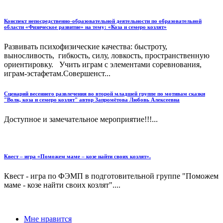
Конспект непосредственно-образовательной деятельности по образовательной
области «Физическое развитие» на тему: «Коза и семеро козлят»
Развивать психофизические качества: быстроту,
выносливость, гибкость, силу, ловкость, пространственную
ориентировку. Учить играм с элементами соревнования,
играм-эстафетам.Совершенст...
Сценарий весеннего развлечения во второй младшей группе по мотивам сказки
"Волк, коза и семеро козлят" автор Запромётова Любовь Алексеевна
Доступное и замечательное мероприятие!!!...
Квест – игра «Поможем маме – козе найти своих козлят».
Квест - игра по ФЭМП в подготовительной группе "Поможем
маме - козе найти своих козлят"....
Мне нравится