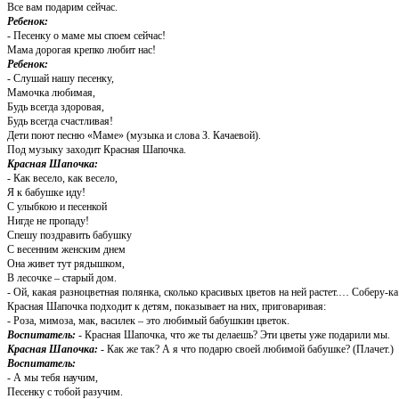
Все вам подарим сейчас.
Ребенок:
- Песенку о маме мы споем сейчас!
Мама дорогая крепко любит нас!
Ребенок:
- Слушай нашу песенку,
Мамочка любимая,
Будь всегда здоровая,
Будь всегда счастливая!
Дети поют песню «Маме» (музыка и слова З. Качаевой).
Под музыку заходит Красная Шапочка.
Красная Шапочка:
- Как весело, как весело,
Я к бабушке иду!
С улыбкою и песенкой
Нигде не пропаду!
Спешу поздравить бабушку
С весенним женским днем
Она живет тут рядышком,
В лесочке – старый дом.
- Ой, какая разноцветная полянка, сколько красивых цветов на ней растет.… Соберу-ка
Красная Шапочка подходит к детям, показывает на них, приговаривая:
- Роза, мимоза, мак, василек – это любимый бабушкин цветок.
Воспитатель:
- Красная Шапочка, что же ты делаешь? Эти цветы уже подарили мы.
Красная Шапочка:
- Как же так? А я что подарю своей любимой бабушке? (Плачет.)
Воспитатель:
- А мы тебя научим,
Песенку с тобой разучим.