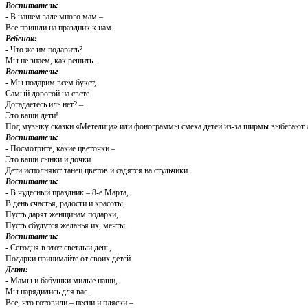
Воспитатель:
- В нашем зале много мам –
Все пришли на праздник к нам.
Ребенок:
- Что же им подарить?
Мы не знаем, как решить.
Воспитатель:
- Мы подарим всем букет,
Самый дорогой на свете
Догадаетесь иль нет? –
Это ваши дети!
Под музыку сказки «Метелица» или фонограммы смеха детей из-за ширмы выбегают дет
Воспитатель:
- Посмотрите, какие цветочки –
Это ваши сынки и дочки.
Дети исполняют танец цветов и садятся на стульчики.
Воспитатель:
- В чудесный праздник – 8-е Марта,
В день счастья, радости и красоты,
Пусть дарят женщинам подарки,
Пусть сбудутся желанья их, мечты.
Воспитатель:
- Сегодня в этот светлый день,
Подарки принимайте от своих детей.
Дети:
- Мамы и бабушки милые наши,
Мы нарядились для вас.
Все, что готовили – песни и пляски –