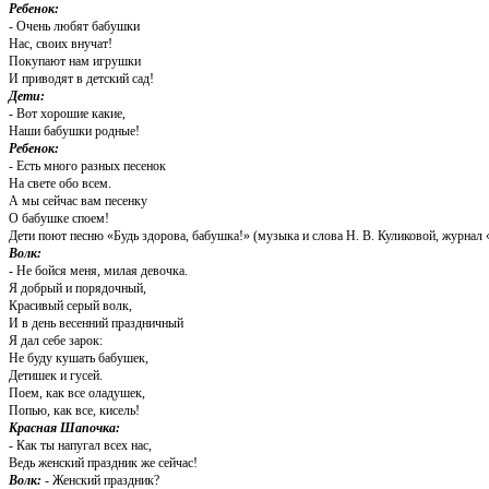
Ребенок:
- Очень любят бабушки
Нас, своих внучат!
Покупают нам игрушки
И приводят в детский сад!
Дети:
- Вот хорошие какие,
Наши бабушки родные!
Ребенок:
- Есть много разных песенок
На свете обо всем.
А мы сейчас вам песенку
О бабушке споем!
Дети поют песню «Будь здорова, бабушка!» (музыка и слова Н. В. Куликовой, журнал 
Волк:
- Не бойся меня, милая девочка.
Я добрый и порядочный,
Красивый серый волк,
И в день весенний праздничный
Я дал себе зарок:
Не буду кушать бабушек,
Детишек и гусей.
Поем, как все оладушек,
Попью, как все, кисель!
Красная Шапочка:
- Как ты напугал всех нас,
Ведь женский праздник же сейчас!
Волк:
- Женский праздник?