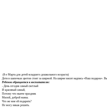
«К
(8-е Марта для детей младшего дошкольного возраста)
Дети в шапочках цветов стоят за ширмой. На ширме висит надпись «Наш подарок». Вы
Ребенок обращается к воспитателю:
- День сегодня самый светлый
И красивый самый,
Потому что нынче праздник
Милой, доброй мамы.
Что же мне ей подарить?
Не могу никак решить.