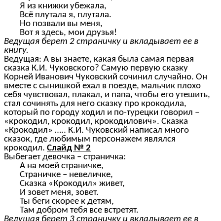
Я из книжки убежала,
Всё плутала я, плутала.
Но позвали вы меня,
Вот я здесь, мои друзья!
Ведущая берет 2 страничку и вкладывает ее в
книгу.
Ведущая: А вы знаете, какая была самая первая
сказка К.И. Чуковского? Самую первую сказку
Корней Иванович Чуковский сочинил случайно. Он
вместе с сынишкой ехал в поезде, мальчик плохо
себя чувствовал, плакал, и папа, чтобы его утешить,
стал сочинять для него сказку про крокодила,
который по городу ходил и по-турецки говорил –
«крокодил, крокодил, крокодилович». Сказка
«Крокодил» ….. К.И. Чуковский написал много
сказок, где любимым персонажем являлся
крокодил.
Слайд № 2
Выбегает девочка – страничка:
А на моей страничке,
Страничке – невеличке,
Сказка «Крокодил» живет,
И зовет меня, зовет.
Ты беги скорее к детям,
Там добром тебя все встретят.
Ведущая берет 3 страничку и вкладывает ее в