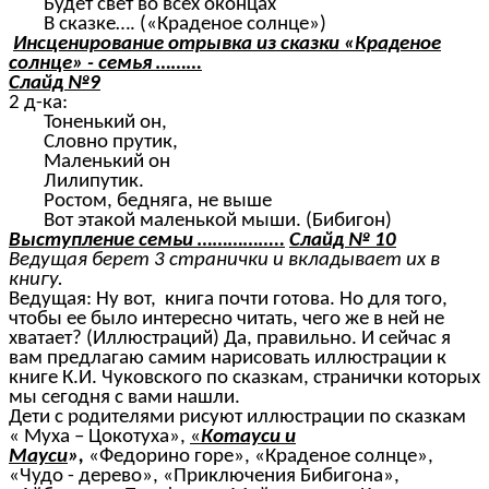
Будет свет во всех оконцах
В сказке…. («Краденое солнце»)
Инсценирование отрывка из сказки «Краденое
солнце» - семья ………
Слайд №9
2 д-ка:
Тоненький он,
Словно прутик,
Маленький он
Лилипутик.
Ростом, бедняга, не выше
Вот этакой маленькой мыши. (Бибигон)
Выступление семьи ……………..
Слайд № 10
Ведущая берет 3 странички и вкладывает их в
книгу.
Ведущая: Ну вот, книга почти готова. Но для того,
чтобы ее было интересно читать, чего же в ней не
хватает? (Иллюстраций) Да, правильно. И сейчас я
вам предлагаю самим нарисовать иллюстрации к
книге К.И. Чуковского по сказкам, странички которых
мы сегодня с вами нашли.
Дети с родителями рисуют иллюстрации по сказкам
« Муха – Цокотуха»,
«
Котауси и
Мауси
»,
«Федорино горе», «Краденое солнце»,
«Чудо - дерево», «Приключения Бибигона»,