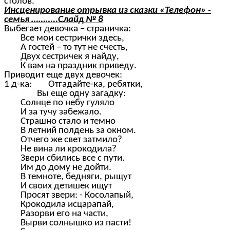
столов.
Инсценирование отрывка из сказки «Телефон» -
семья ………..Слайд № 8
Выбегает девочка – страничка:
Все мои сестрички здесь,
А гостей – то тут не счесть,
Двух сестричек я найду,
К вам на праздник приведу.
Приводит еще двух девочек:
1 д-ка: Отгадайте-ка, ребятки,
Вы еще одну загадку:
Солнце по небу гуляло
И за тучу забежало.
Страшно стало и темно
В летний полдень за окном.
Отчего же свет затмило?
Не вина ли крокодила?
Звери сбились все с пути.
Им до дому не дойти.
В темноте, бедняги, рыщут
И своих детишек ищут
Просят звери: - Косолапый,
Крокодила исцарапай,
Разорви его на части,
Вырви солнышко из пасти!