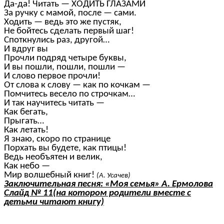
Да-да! Читать — ХОДИТЬ ГЛАЗАМИ
За ручку с мамой, после — сами.
Ходить — ведь это же пустяк,
Не бойтесь сделать первый шаг!
Споткнулись раз, другой…
И вдруг вы
Прочли подряд четыре буквы,
И вы пошли, пошли, пошли —
И слово первое прочли!
От слова к слову — как по кочкам —
Помчитесь весело по строчкам…
И так научитесь читать —
Как бегать,
Прыгать…
Как летать!
Я знаю, скоро по странице
Порхать вы будете, как птицы!
Ведь необъятен и велик,
Как небо —
Мир волшебный книг!
(А. Усачев)
Заключительная песня: «Моя семья» А. Ермолова
Слайд № 11(на котором родители вместе с
детьми читают книгу)