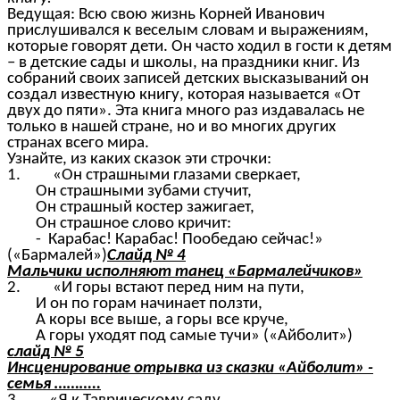
Ведущая: Всю свою жизнь Корней Иванович
прислушивался к веселым словам и выражениям,
которые говорят дети. Он часто ходил в гости к детям
– в детские сады и школы, на праздники книг. Из
собраний своих записей детских высказываний он
создал известную книгу, которая называется «От
двух до пяти». Эта книга много раз издавалась не
только в нашей стране, но и во многих других
странах всего мира.
Узнайте, из каких сказок эти строчки:
1. «Он страшными глазами сверкает,
Он страшными зубами стучит,
Он страшный костер зажигает,
Он страшное слово кричит:
- Карабас! Карабас! Пообедаю сейчас!»
(«Бармалей»)
Слайд № 4
Мальчики исполняют танец «Бармалейчиков»
2. «И горы встают перед ним на пути,
И он по горам начинает ползти,
А коры все выше, а горы все круче,
А горы уходят под самые тучи» («Айболит»)
слайд № 5
Инсценирование отрывка из сказки «Айболит» -
семья ………..