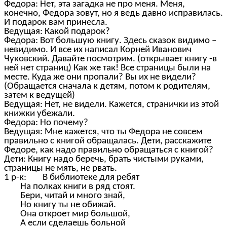
Федора: Нет, эта загадка не про меня. Меня,
конечно, Федора зовут, но я ведь давно исправилась.
И подарок вам принесла.
Ведущая: Какой подарок?
Федора: Вот большую книгу. Здесь сказок видимо –
невидимо. И все их написал Корней Иванович
Чуковский. Давайте посмотрим. (открывает книгу -в
ней нет страниц) Как же так! Все страницы были на
месте. Куда же они пропали? Вы их не видели?
(Обращается сначала к детям, потом к родителям,
затем к ведущей)
Ведущая: Нет, не видели. Кажется, странички из этой
книжки убежали.
Федора: Но почему?
Ведущая: Мне кажется, что ты Федора не совсем
правильно с книгой обращалась. Дети, расскажите
Федоре, как надо правильно обращаться с книгой?
Дети: Книгу надо беречь, брать чистыми руками,
страницы не мять, не рвать.
1 р-к: В библиотеке для ребят
На полках книги в ряд стоят.
Бери, читай и много знай,
Но книгу ты не обижай.
Она откроет мир большой,
А если сделаешь больной