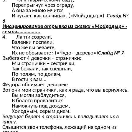
3. «Я к Таврическому саду,
Перепрыгнул чрез ограду,
А она за мною мчится
И кусает, как волчица». («Мойдодыр»)
Слайд №
6
Инсценирование отрывка из сказки «Мойдодыр» -
семья……………..
4. Лапти созрели,
Валенки поспели,
Что же вы зеваете,
Их не обрываете? («Чудо – дерево»)
Слайд № 7
Выбегают 4 девочки – странички:
Мы странички – сестрички,
Так бежали, так спешили,
По полям, по долам,
В гости к вам…
Федора обнимает девочек:
Вот они мои странички, как я рада, что вы вернулись.
Вы могли заблудиться,
В болото провалиться
Намокнуть под дождем,
Холодным, серым днем.
Ведущая берет 4 странички и вкладывает их в
книгу.
Слышится звон телефона, лежащий на одном из