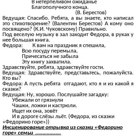
В нетерпеливом ожиданье
Благополучного конца.
(В. Берестов)
Ведущая: Спасибо. Ребята, а вы знаете, кто написал
это стихотворение? (Валентин Берестов) А кому оно
посвящено? (К.И. Чуковскому) Правильно.
Под веселую музыку в зал заходит Федора, в руках у
нее большая книга.
Федора: К вам на праздник я спешила,
Всю посуду перемыла,
Причесаться не забыла
Эту книгу захватила.
Здравствуйте, ребята, здравствуйте гости.
Ведущая: Здравствуйте, представьтесь, пожалуйста.
Кто вы?
Федора: А пусть ребята отгадают, кто я и из какой я
сказки?
Ведущая: Ну, хорошо. Послушайте загадку:
Убежали от грязнули
Чашки, ложки и кастрюли.
Ищет их она, зовёт
И в дороге слёзы льёт. (Федора, из сказки
«Федорино горе»))
Инсценирование отрывка из сказки «Федорино
горе» семьи ………………