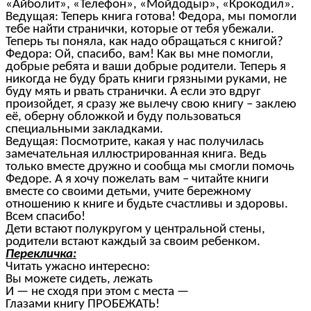
«Айболит», «Телефон», «Мойдодыр», «Крокодил».
Ведущая: Теперь книга готова! Федора, мы помогли
тебе найти странички, которые от тебя убежали.
Теперь ты поняла, как надо обращаться с книгой?
Федора: Ой, спасибо, вам! Как вы мне помогли,
добрые ребята и ваши добрые родители. Теперь я
никогда не буду брать книги грязными руками, не
буду мять и рвать странички. А если это вдруг
произойдет, я сразу же вылечу свою книгу – заклею
её, оберну обложкой и буду пользоваться
специальными закладками.
Ведущая: Посмотрите, какая у нас получилась
замечательная иллюстрированная книга. Ведь
только вместе дружно и сообща мы смогли помочь
Федоре. А я хочу пожелать вам – читайте книги
вместе со своими детьми, учите бережному
отношению к книге и будьте счастливы и здоровы.
Всем спасибо!
Дети встают полукругом у центральной стены,
родители встают каждый за своим ребенком.
Перекличка:
Читать ужасно интересно:
Вы можете сидеть, лежать
И — не сходя при этом с места —
Глазами книгу ПРОБЕЖАТЬ!