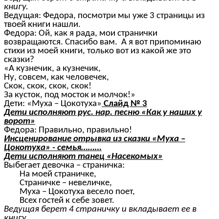
книгу.
Ведущая: Федора, посмотри мы уже 3 страницы из
твоей книги нашли.
Федора: Ой, как я рада, мои странички
возвращаются. Спасибо вам. А я вот припоминаю
стихи из моей книги, только вот из какой же это
сказки?
«А кузнечик, а кузнечик,
Ну, совсем, как человечек,
Скок, скок, скок, скок!
За кусток, под мосток и молчок!»
Дети: «Муха – Цокотуха»
Слайд № 3
Дети исполняют рус. нар. песню «Как у наших у
ворот»
Федора: Правильно, правильно!
Инсценирование отрывка из сказки «Муха –
Цокотуха» - семья………
Дети исполняют танец «Насекомых»
Выбегает девочка – страничка:
На моей страничке,
Страничке – невеличке,
Муха – Цокотуха весело поет,
Всех гостей к себе зовет.
Ведущая берет 4 страничку и вкладывает ее в
книгу.