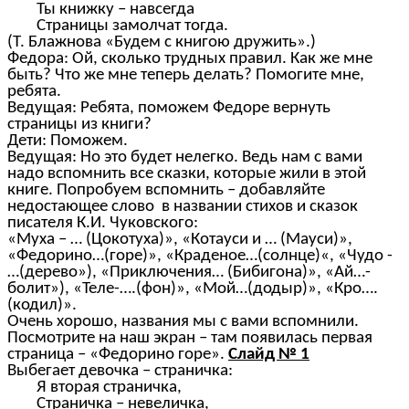
Ты книжку – навсегда
Страницы замолчат тогда.
(Т. Блажнова «Будем с книгою дружить».)
Федора: Ой, сколько трудных правил. Как же мне
быть? Что же мне теперь делать? Помогите мне,
ребята.
Ведущая: Ребята, поможем Федоре вернуть
страницы из книги?
Дети: Поможем.
Ведущая: Но это будет нелегко. Ведь нам с вами
надо вспомнить все сказки, которые жили в этой
книге. Попробуем вспомнить – добавляйте
недостающее слово в названии стихов и сказок
писателя К.И. Чуковского:
«Муха – … (Цокотуха)», «Котауси и … (Мауси)»,
«Федорино…(горе)», «Краденое…(солнце)«, «Чудо -
…(дерево»), «Приключения… (Бибигона)», «Ай…-
болит»), «Теле-….(фон)», «Мой…(додыр)», «Кро….
(кодил)».
Очень хорошо, названия мы с вами вспомнили.
Посмотрите на наш экран – там появилась первая
страница – «Федорино горе».
Слайд № 1
Выбегает девочка – страничка:
Я вторая страничка,
Страничка – невеличка,