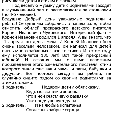
рисунками детей к стихам и сказкам
Под веселую музыку дети с родителями заходят
в музыкальный зал и располагаются за столиками
(по 4-5 человек).
Ведущая: Добрый день уважаемые родители и
ребята! Сегодня мы собрались в нашем зале, чтобы
отметить юбилей прекрасного детского писателя
Корнея Ивановича Чуковского. Интересный факт –
Корней Иванович родился 1 апреля. А вы знаете, что
1 апреля это день смеха. И Корней Иванович был
очень веселым человеком, он написал для детей
очень много забавных сказок и стихов. И в этом году
ему исполняется 130 лет! Вот такой прекрасный
юбилей! И сегодня мы с вами вспомним
произведения этого замечательного писателя, стихи
которого знали еще ваши мамы и папы, бабушки и
дедушки. Вот поэтому сегодня вы ребята, не
случайно сидите рядом со своими родителями за
этими столами.
1 родитель: Недаром дети любят сказку.
Ведь сказка тем и хороша,
Что в ней счастливую развязку
Уже предчувствует душа.
2 родитель: И на любые испытанья
Согласны храбрые сердца