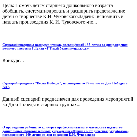
Цель: Помочь детям старшего дошкольного возраста
обобщить, систематизировать и расширить представление
детей о творчестве К.И. Чуковского.Задачи: -вспомнить и
назвать произведения К. И. Чуковского;-по...
Сценарий праздника конкурса чтецов, посвящённый 135-летию со дня рождения
великого писателя Г.Тукая «Г.Тукай безнең күңелләрдә»
Конкурс...
Сценарий праздника "Весна Победы", посвященного 77-летию со Дня Победы в
ВОВ
Данный сценарий предназначен для проведения мероприятий
ко Дню Победы в старших группах...
О проведении районного конкурса профессионального мастерства педагогов
дошкольных образовательных учреждений «Лучшая методическая разработка»,
посвященного 140-летию со дня рождения К.И. Чуковского