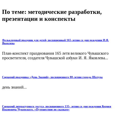
По теме: методические разработки,
презентации и конспекты
Фольклорный праздник для детей, посвященный 165-летию со дня рождения И.Я.
Яковлева
План-конспект празднования 165 летя великого Чувашского
просветителя, создателя Чувашской азбуки И. Я. Яковлева...
Сценарий праздника «День Знаний», посвященного 80-летию города Шатура
день знаний...
Сценарий литературного досуга, посвященного 135- летию со дня рождения Корнея
Ивановича Чуковского. «Путешествие по сказкам»