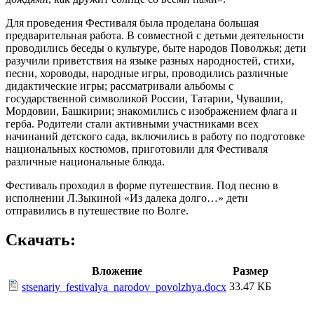
Для проведения Фестиваля была проделана большая
предварительная работа. В совместной с детьми деятельности
проводились беседы о культуре, быте народов Поволжья; дети
разучили приветствия на языке разных народностей, стихи,
песни, хороводы, народные игры, проводились различные
дидактические игры; рассматривали альбомы с
государственной символикой России, Татарии, Чувашии,
Мордовии, Башкирии; знакомились с изображением флага и
герба. Родители стали активными участниками всех
начинаний детского сада, включились в работу по подготовке
национальных костюмов, приготовили для Фестиваля
различные национальные блюда.
Фестиваль проходил в форме путешествия. Под песню в
исполнении Л.Зыкиной «Из далека долго…» дети
отправились в путешествие по Волге.
Скачать:
Вложение
Размер
33.47 КБ
stsenariy_festivalya_narodov_povolzhya.docx