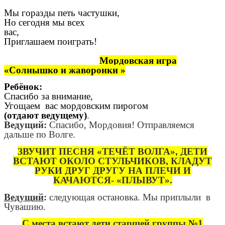
Мы горазды петь частушки,
Но сегодня мы всех
вас,
Приглашаем поиграть!
Мордовская игра
«Солнышко и жаворонки »
Ребёнок:
Спасибо за внимание,
Угощаем вас мордовским пирогом
(отдают ведущему)
.
Ведущий:
Спасибо, Мордовия! Отправляемся
дальше по Волге.
ЗВУЧИТ ПЕСНЯ «ТЕЧЁТ ВОЛГА», ДЕТИ
ВСТАЮТ ОКОЛО СТУЛЬЧИКОВ, КЛАДУТ
РУКИ ДРУГ ДРУГУ НА ПЛЕЧИ И
КАЧАЮТСЯ- «ПЛЫВУТ».
Ведущий
:
следующая остановка. Мы приплыли в
Чувашию.
С места встают дети старшей группы №1