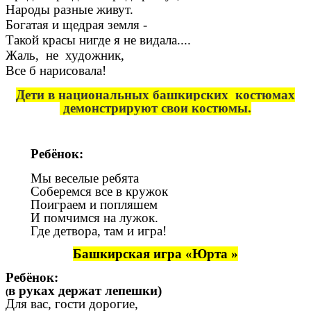
Народы разные живут.
Богатая и щедрая земля -
Такой красы нигде я не видала....
Жаль, не художник,
Все б нарисовала!
Дети в национальных башкирских костюмах
демонстрируют свои костюмы.
Ребёнок:
Мы веселые ребята
Соберемся все в кружок
Поиграем и попляшем
И помчимся на лужок.
Где детвора, там и игра!
Башкирская игра «Юрта »
Ребёнок:
в руках держат лепешки)
(
Для вас, гости дорогие,