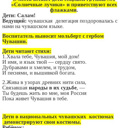
«Солнечные лучики» и приветствуют всех
флажками
.
Дети: Салам!
Ведущий:
чувашская делегация поздоровалась с
нами на чувашском языке.
Воспитатель выносит мольберт с гербом
Чувашии.
Дети читают стихи:
1.Хвала тебе, Чувашия, мой дом!
И имя, и язык твой — сердцу свято.
Дубравами и хмелем, и трудом,
И песнями, и вышивкой богата.
2.Жива в узорах древних нити сила,
Связавшая
народы в их судьбе
, —
Ты будешь жить во мне, моя Россия
Пока живет Чувашия в тебе.
Дети в национальных чувашских костюмах
демонстрируют свои костюмы.
Ребёнок: