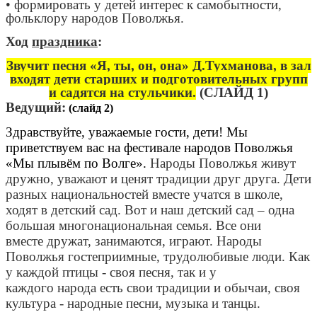
• формировать у детей интерес к самобытности,
фольклору народов Поволжья.
Ход
праздника
:
Звучит песня «Я, ты, он, она» Д.Тухманова, в зал
входят дети старших и подготовительных групп
и садятся на стульчики.
(СЛАЙД 1)
Ведущий:
(слайд 2)
Здравствуйте, уважаемые гости, дети! Мы
приветствуем вас на фестивале народов Поволжья
«Мы плывём по Волге».
Народы Поволжья живут
дружно, уважают и ценят традиции друг друга. Дети
разных национальностей вместе учатся в школе,
ходят в детский сад. Вот и наш детский сад – одна
большая многонациональная семья. Все они
вместе дружат, занимаются, играют. Народы
Поволжья гостеприимные, трудолюбивые люди. Как
у каждой птицы - своя песня, так и у
каждого народа есть свои традиции и обычаи, своя
культура - народные песни, музыка и танцы.