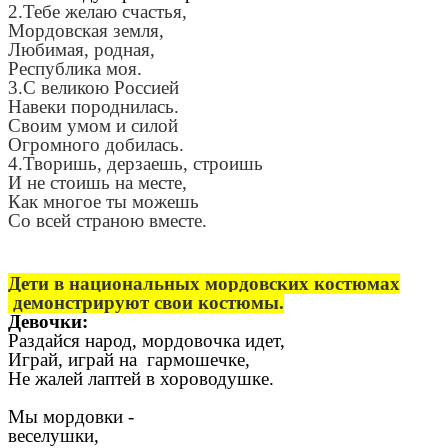
2.Тебе желаю счастья,
Мордовская земля,
Любимая, родная,
Республика моя.
3.С великою Россией
Навеки породнилась.
Своим умом и силой
Огромного добилась.
4.Творишь, дерзаешь, строишь
И не стоишь на месте,
Как многое ты можешь
Со всей страною вместе.
Дети в национальных мордовских костюмах
демонстрируют свои костюмы.
Девочки:
Раздайся народ, мордовочка идет,
Играй, играй на гармошечке,
Не жалей лаптей в хороводушке.
Мы мордовки -
веселушки,