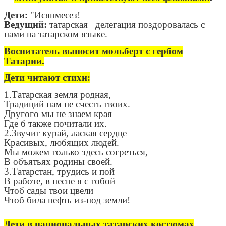
Дети:
"Исянмесез!
Ведущий:
татарская делегация поздоровалась с
нами на татарском языке.
Воспитатель выносит мольберт с гербом
Татарии.
Дети читают стихи:
1.Татарская земля родная,
Традиций нам не счесть твоих.
Другого мы не знаем края
Где б также почитали их.
2.Звучит курай, лаская сердце
Красивых, любящих людей.
Мы можем только здесь согреться,
В объятьях родины своей.
3.Татарстан, трудись и пой
В работе, в песне я с тобой
Чтоб сады твои цвели
Чтоб била нефть из-под земли!
Дети в национальных татарских костюмах