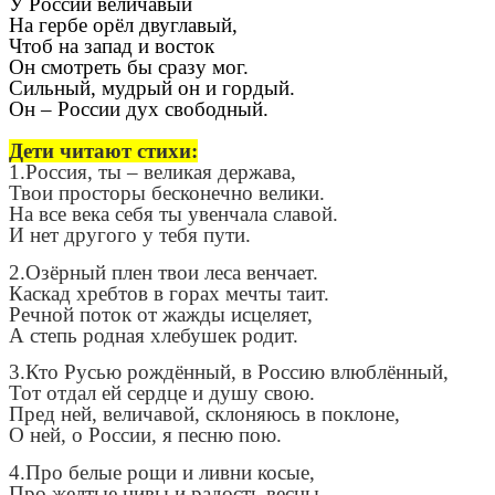
У России величавый
На гербе орёл двуглавый,
Чтоб на запад и восток
Он смотреть бы сразу мог.
Сильный, мудрый он и гордый.
Он – России дух свободный.
Дети читают стихи:
1.Россия, ты – великая держава,
Твои просторы бесконечно велики.
На все века себя ты увенчала славой.
И нет другого у тебя пути.
2.Озёрный плен твои леса венчает.
Каскад хребтов в горах мечты таит.
Речной поток от жажды исцеляет,
А степь родная хлебушек родит.
3.Кто Русью рождённый, в Россию влюблённый,
Тот отдал ей сердце и душу свою.
Пред ней, величавой, склоняюсь в поклоне,
О ней, о России, я песню пою.
4.Про белые рощи и ливни косые,
Про желтые нивы и радость весны.