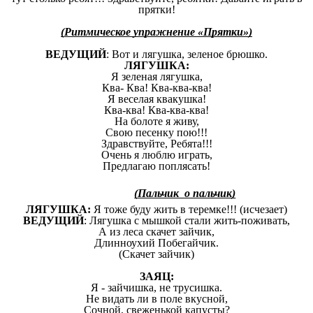
прятки!
(Ритмическое упражнение «Прятки»)
ВЕДУЩИЙ
: Вот и лягушка, зеленое брюшко.
ЛЯГУШКА:
Я зеленая лягушка,
Ква- Ква! Ква-ква-ква!
Я веселая квакушка!
Ква-ква! Ква-ква-ква!
На болоте я живу,
Свою песенку пою!!!
Здравствуйте, Ребята!!!
Очень я люблю играть,
Предлагаю поплясать!
(Пальчик о пальчик)
ЛЯГУШКА:
Я тоже буду жить в теремке!!! (исчезает)
ВЕДУЩИЙ
: Лягушка с мышкой стали жить-поживать,
А из леса скачет зайчик,
Длинноухий Побегайчик.
(Скачет зайчик)
ЗАЯЦ:
Я - зайчишка, не трусишка.
Не видать ли в поле вкусной,
Сочной, свеженькой капусты?