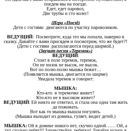
поедем мы на поезде.
Едет, едет паровоз,
Две трубы и сто колес!
(Игра «Поезд)
Дети с гостями двигаются по участку паровозиком.
ВЕДУЩИЙ
: Посмотрите, куда это мы попали, наверно в
сказку. Давайте с вами присядем и посмотрим, что же будет?!
(Дети с гостями располагаются перед ширмой.)
(Звучит песня «Теремок»)
ВЕДУЩИЙ
:
Стоит в поле теремок, теремок,
Он не низок не высок, не высок.
Вот по полю-полю мышка бежит…
(Появляется мышка, двигается по ширме)
Увидала теремок и говорит:
МЫШКА:
Кто-кто в теремочке живет?
Кто-кто не в высоком живет?
ВЕДУЩИЙ
: Ей никто не ответил, и стала она одна там жить
да поживать.
Вот как то мышка вышла погулять.
(Мышка выходит из домика, гуляет, видит детей.)
МЫШКА:
Ой в домике никого нет, скучно одной…… Ой, а
тут столько ребят!!! Здравствуйте, ребятки! Давайте играть в