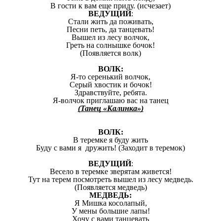
В гости к вам еще приду. (исчезает)
ВЕДУЩИЙ
:
Стали жить да поживать,
Песни петь, да танцевать!
Вышел из лесу волчок,
Греть на солнышке бочок!
(Появляется волк)
ВОЛК:
Я-то серенький волчок,
Серый хвостик и бочок!
Здравствуйте, ребята.
Я-волчок приглашаю вас на танец
(Танец «Калинка»)
ВОЛК:
В теремке я буду жить
Буду с вами я дружить! (Заходит в теремок)
ВЕДУЩИЙ
:
Весело в теремке зверятам живется!
Тут на терем посмотреть вышел из лесу медведь.
(Появляется медведь)
МЕДВЕДЬ:
Я Мишка косолапый,
У мены большие лапы!
Хочу с вами танцевать