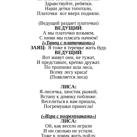
Здравствуйте, ребятки.
Наши детки топотали,
Платочки все вверх подняли.
(Ведущий раздает платочки)
ВЕДУЩИЙ
:
А мы платочки возьмем,
С ними мы плясать начнем!
(«Танец с платочками»)
ЗАЯЦ:
Я тоже в теремке жить буду.
ВЕДУЩИЙ
:
Вот живут они, не тужат,
И представьте, крепко дружат.
По тропинке шла лиса,
Всему лесу краса!
(Появляется лиса)
ЛИСА:
Я-лисичка, хвостик рыжий,
Встану к домику поближе.
Веселиться к вам пришла,
Погремушки принесла!
(«Игра с погремушками»)
ЛИСА:
Ой, как весело играли
И ни сколько не устали.
Тоже в домик жить пойду,