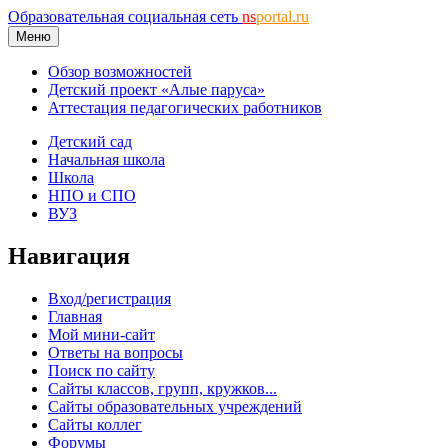
Образовательная социальная сеть
ns
portal.ru
Меню
Обзор возможностей
Детский проект «Алые паруса»
Аттестация педагогических работников
Детский сад
Начальная школа
Школа
НПО и СПО
ВУЗ
Навигация
Вход/регистрация
Главная
Мой мини-сайт
Ответы на вопросы
Поиск по сайту
Сайты классов, групп, кружков...
Сайты образовательных учреждений
Сайты коллег
Форумы