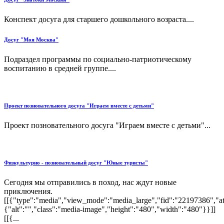
Конспект досуга для старшего дошкольного возраста....
Досуг "Моя Москва"
Подраздел программы по социально-патриотическому
воспитанию в средней группе....
Проект позновательного досуга "Играем вместе с детьми"
Проект позновательного досуга "Играем вместе с детьми"...
Физкультурно - позновательный досуг "Юные туристы"
Сегодня мы отправились в поход, нас ждут новые
приключения.
[[{"type":"media","view_mode":"media_large","fid":"22197386","att
{"alt":"","class":"media-image","height":"480","width":"480"}}]]
[[{...