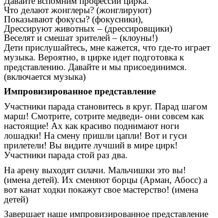
Давайте вспомним профессии цирка.
Что делают жонглеры? (жонглируют)
Показывают фокусы? (фокусники),
Дрессируют животных – (дрессировщики)
Веселят и смешат зрителей – (клоуны!)
Дети прислушайтесь, мне кажется, что где-то играет
музыка. Вероятно, в цирке идет подготовка к
представлению. Давайте и мы присоединимся.
(включается музыка)
Импровизированное представление
Участники парада становитесь в круг. Парад шагом
марш! Смотрите, сотрите медведи- они совсем как
настоящие! Ах как красиво поднимают ноги
лошадки! На смену пришли цапли! Вот и гуси
прилетели! Вы видите лучший в мире цирк!
Участники парада стой раз два.
На арену выходят силачи. Мальчишки это вы!
(имена детей). Их сменяют борцы (Арман, Абосс) а
вот канат ходки покажут свое мастерство! (имена
детей)
Завершает наше импровизированное представление