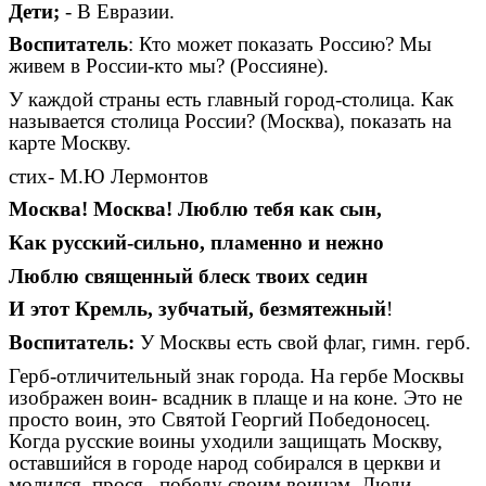
Дети;
- В Евразии.
Воспитатель
: Кто может показать Россию? Мы
живем в России-кто мы? (Россияне).
У каждой страны есть главный город-столица. Как
называется столица России? (Москва), показать на
карте Москву.
стих- М.Ю Лермонтов
Москва! Москва! Люблю тебя как сын,
Как русский-сильно, пламенно и нежно
Люблю священный блеск твоих седин
И этот Кремль, зубчатый, безмятежный
!
Воспитатель:
У Москвы есть свой флаг, гимн. герб.
Герб-отличительный знак города. На гербе Москвы
изображен воин- всадник в плаще и на коне. Это не
просто воин, это Святой Георгий Победоносец.
Когда русские воины уходили защищать Москву,
оставшийся в городе народ собирался в церкви и
молился, прося победу своим воинам. Люди