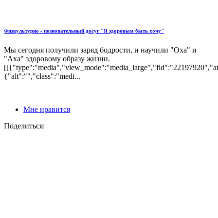
Физкультурно - позновательный досуг "Я здоровым быть хочу"
Мы сегодня получили заряд бодрости, и научили "Оха" и
"Аха" здоровому образу жизни.
[[{"type":"media","view_mode":"media_large","fid":"22197920","att
{"alt":"","class":"medi...
Мне нравится
Поделиться: