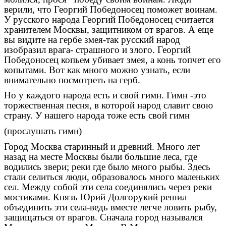
верили, что Георгий Победоносец поможет воинам.
У русского народа Георгий Победоносец считается
хранителем Москвы, защитником от врагов. А еще
вы видите на гербе змея-так русский народ
изобразил врага- страшного и злого. Георгий
Победоносец копьем убивает змея, а конь топчет его
копытами. Вот как много можно узнать, если
внимательно посмотреть на герб.
Но у каждого народа есть и свой гимн. Гимн -это
торжественная песня, в которой народ славит свою
страну. У нашего народа тоже есть свой гимн
(прослушать гимн)
Город Москва старинный и древний. Много лет
назад на месте Москвы были большие леса, где
водились звери; реки где было много рыбы. Здесь
стали селиться люди, образовалось много маленьких
сел. Между собой эти села соединялись через реки
мостиками. Князь Юрий Долгорукий решил
объединить эти села-ведь вместе легче ловить рыбу,
защищаться от врагов. Сначала город назывался