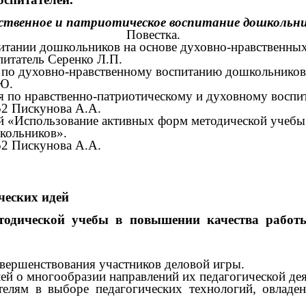
ственное и патриотическое воспитание дошкольни
Повестка.
питании дошкольников на основе духовно-нравственных
атель Серенко Л.П.
по духовно-нравственному воспитанию дошкольников
Ю.
я по нравственно-патриотическому и духовному воспит
2 Пискунова А.А.
ей «Использование активных форм методической учебы
кольников».
скунова А.А.
ческих идей
тодической учебы в повышении качества работы
вершенствования участников деловой игры.
о многообразии направлений их педагогической дея
ям в выборе педагогических технологий, овладе