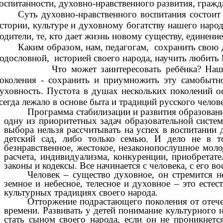
оспитанности, духовно-нравственного развития, граж
Суть духовно-нравственного воспитания состоит
стории, культуре и духовному богатству нашего народ
одители, те, кто дает жизнь новому существу, единени
Каким образом, нам, педагогам, сохранить свою 
одословной, историей своего народа, научить любить Р
Что может заинтересовать ребёнка? Наша мно
околения - сохранить и приумножить эту самобытно
уховность. Пустота в душах нескольких поколений ос
сегда лежало в основе быта и традиций русского челове
Программа стабилизации и развития образовани
одну из приоритетных задач образовательной систем
выбора нельзя рассчитывать на успех в воспитании д
детский сад, либо только семью. И дело не в то
безнравственное, жестокое, незаконопослушное моло
расчета, индивидуализма, конкуренции, приобретат
законы и кодексы. Все начинается с человека, с его в
Человек – существо духовное, он стремится н
земное и небесное, телесное и духовное – это есте
культурных традициях своего народа.
Отторжение подрастающего поколения от отече
времени. Развивать у детей понимание культурного 
стать сыном своего народа, если он не проникнет