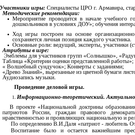
Участники игры:
Специалисты ЦРО г. Армавира, ста
Методические рекомендации:
Мероприятие проводится в начале учебного г
дошкольников в условиях ДОУ»; обучения интер
Ход игры построен на основе организационно
сохраняется личная позиция каждого участника.
Основные роли: ведущий, эксперты, участники (
Атрибуты в игре:
Эмблемы для участников групп «Солнышко», «Радуг
Таблица «Критерии оценки представленной работы»;
« Волшебный сундучок»; Конверты с заданиями;
«Древо Знаний», вырезанные из цветной бумаги лист
Аудиозапись музыки.
Проведение деловой игры.
Информационно-теоретический. Актуально
В проекте «Национальной доктрины образования
патриотов России, граждан правового демократ
нравственностью и проявляющих национальную и ре
По определению В.И.Даля «патриот - любитель Оте
Воспитание было и остается важнейшим пре