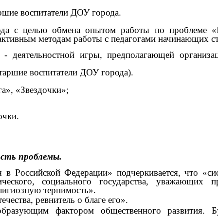
ршие воспитатели ДОУ города.
ода с целью обмена опытом работы по проблеме «Н
активным методам работы с педагогами начинающих ст
 - деятельностной игры, предполагающей организа
старшие воспитатели ДОУ города).
а», «Звездочки»;
очки.
сть проблемы.
 в Российской Федерации» подчеркивается, что «си
ического, социального государства, уважающих
лигиозную терпимость».
чества, ревнитель о благе его».
образующим фактором общественного развития. Б