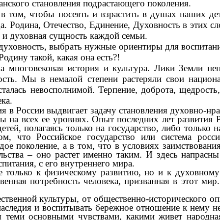
данского становления подрастающего поколения.
 в том, чтобы посеять и взрастить в душах наших де
а. Родина, Отечество, Единение, Духовность в этих сл
е и духовная сущность каждой семьи.
духовность, выбрать нужные ориентиры для воспитани
одину такой, какая она есть?!
говековая история и культура. Лики Земли непов
сть. Мы в немалой степени растеряли свои национа
талась невосполнимой. Терпение, доброта, щедрость,
ка.
я в России выдвигает задачу становления духовно-нр
ы на всех ее уровнях. Опыт последних лет развития 
етей, полагаясь только на государство, либо только
м, что Российское государство или система росси
дое поколение, а в том, что в условиях заимствовани
ельства – оно растет именно таким. И здесь напрас
оспитания, с его внутреннего мира.
е только к физическому развитию, но и к духовному
ственная потребность человека, призванная в этот ми
ственной культуры, от общественно-исторического о
наследия и воспитывать бережное отношение к нему 
ся теми основными чувствами, какими живет народна