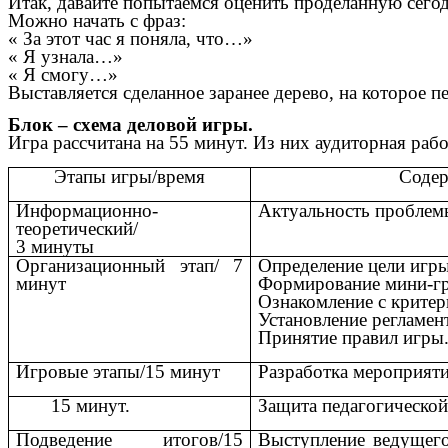
Итак, давайте попытаемся оценить проделанную сего
Можно начать с фраз:
« За этот час я поняла, что…»
« Я узнала…»
« Я смогу…»
Выставляется сделанное заранее дерево, на которое 
Блок – схема деловой игры.
Игра рассчитана на 55 минут. Из них аудиторная рабо
Этапы игры/время
Содер
Информационно-
Актуальность проблем
теоретический/
3 минуты
Организационный этап/ 7
Определение цели игры
минут
Формирование мини-гр
Ознакомление с критер
Установление регламент
Принятие правил игры
Игровые этапы/15 минут
Разработка мероприяти
15 минут.
Защита педагогической
Подведение итогов/15
Выступление ведущего