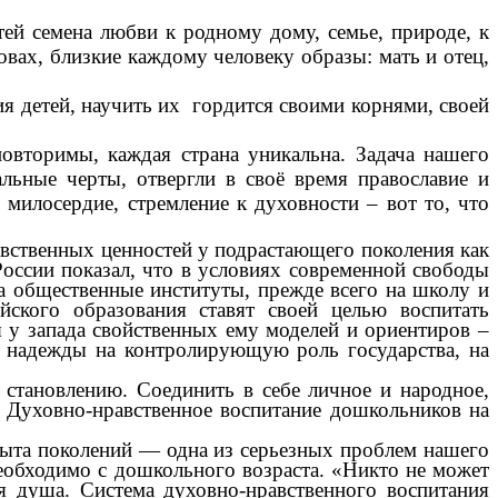
тей семена любви к родному дому, семье, природе, к
овах, близкие каждому человеку образы: мать и отец,
я детей, научить их гордится своими корнями, своей
торимы, каждая страна уникальна. Задача нашего
льные черты, отвергли в своё время православие и
 милосердие, стремление к духовности – вот то, что
авственных ценностей у подрастающего поколения как
России показал, что в условиях современной свободы
 на общественные институты, прежде всего на школу и
йского образования ставят своей целью воспитать
я у запада свойственных ему моделей и ориентиров –
ны надежды на контролирующую роль государства, на
 становлению. Соединить в себе личное и народное,
р. Духовно-нравственное воспитание дошкольников на
пыта поколений — одна из серьезных проблем нашего
необходимо с дошкольного возраста. «Никто не может
я душа. Система духовно-нравственного воспитания