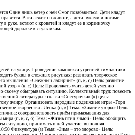
ется Один лишь ветер с ней Смог позабавиться. Дети кладут
 нравится. Вата лежит на животе, а дети руками и ногами
 руке, встают с кроватей и кладут ее в корзиночку
ующей дорожке к стульчикам.
етей на улице. Проведение комплекса утренней гимнастики.
аходить буквы в сложных рисунках; развивать творческое
ого мышления «Снежный лабиринт» (п, к, с) Цель: развитие
й узор » (к, с) Цель: Продолжать учить детей умению
 по-своему обыгрывать ситуацию. Коллективный труд: повесить
твенной литературы : сказка «Снегурочка» (к) цель:
этому жанру. Организовать народные подвижные игры «Гори,
ственное творчество : Лепка (п, к) Тема: «Зимние узоры» Цель:
астилина; совершенствовать приём примазывания для
мира (п, к, с, б) Тема: «Жизнь птиц зимой» Цель: обобщить
ем ситуацию, принимать в ней участие, выполняя
:50 Физкультура (з) Тема: «Зима – это здорово» Цель:
аниях со снежками. Организовать театрализованные игры Игра-