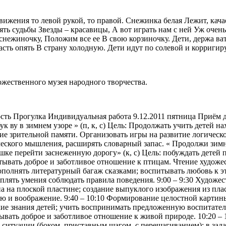
ижения то левой рукой, то правой. Снежинка белая Лежит, кача
ть судьбы Звезды – красавицы, А вот играть нам с ней Уж очень
иночку, Положим все ее В свою корзиночку. Дети, держа вату в
сть опять В страну холодную. Дети идут по солевой и корригир
жественного музея народного творчества.
сть Прогулка Индивидуальная работа 9.12.2011 пятница Приём д
 ву в зимнем узоре » (п, к, с) Цель: Продолжать учить детей н
тие зрительной памяти. Организовать игры на развитие логическ
еского мышления, расширять словарный запас. « Продолжи зимни
шке перейти заснеженную дорогу» (к, с) Цель: побуждать детей
тывать доброе и заботливое отношение к птицам. Чтение художес
пополнять литературный багаж сказками; воспитывать любовь к 
креплять умения соблюдать правила поведения. 9:00 – 9:30 Художе
на на плоской пластине; создание выпуклого изображения из пл
ю и воображение. 9:40 – 10:10 Формирование целостной картины 
ие знания детей; учить воспринимать предложенную воспитател
ать доброе и заботливое отношение к живой природе. 10:20 – 10
 ситуации (боком, приставным шагом, с перешагиванием); в зад