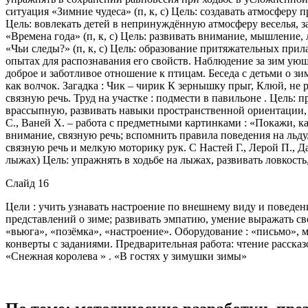
ситуация «Зимние чудеса» (п, к, с) Цель: создавать атмосферу
Цель: вовлекать детей в непринуждённую атмосферу веселья, 
«Времена года» (п, к, с) Цель: развивать внимание, мышление, 
«Чьи следы?» (п, к, с) Цель: образование притяжательных прил
опытах для распознавания его свойств. Наблюдение за зим ую
доброе и заботливое отношение к птицам. Беседа с детьми о зи
как волчок. Загадка : Чик – чирик К зернышку прыг, Клюй, не 
связную речь. Труд на участке : подмести в павильоне . Цель: 
врассыпную, развивать навыки пространственной ориентации, 
С., Ваней Х. – работа с предметными картинками : «Покажи, ка
внимание, связную речь; вспомнить правила поведения на льду.
связную речь и мелкую моторику рук. С Настей Г., Лерой П., Даш
лыжах) Цель: упражнять в ходьбе на лыжах, развивать ловкость
Слайд 16
Цели : учить узнавать настроение по внешнему виду и поведен
представлений о зиме; развивать эмпатию, умение выражать св
«вьюга», «позёмка», «настроение». Оборудование : «письмо», 
конверты с заданиями. Предварительная работа: чтение расска
«Снежная королева » . «В гостях у зимушки зимы»