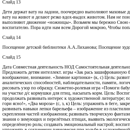
Слайд 13
Дети держат вату на ладони, поочередно выполняют маховые дв
вату на живот и делают резко вдох-выдох животом. Нам не поня
выполняют движение «ножницы». Возьмем мы бережно Свою снеж
воспитателю. Пора идти нам всем Дорогой мокрою, Чтобы попа
Слайд 14
Посещение детской библиотеки А.А.Лиханова; Посещение худо
Слайд 15
Дата Совместная деятельность НОД Самостоятельная деятельно
Предложить детям интеллект. игры «Зак рась зашифрованную бук
воображение, внимание. «Зимние картинки» (к, с) Цель: разви
аналитических способностей, наблюдательности, памяти, логич
рисовать узор по образцу. Сюжетно-ролевая игра «Помоги бабу
на участке д/с кормушки для птиц, насыпать корм. Цель: Воспи
продолжать развивать интерес к художественной литературе; 
гори ясно!», «Два мороза» (с, з, к) Цель: упражнять в беге, за
развивать навыки лепки барельефа – изображение из пластили
скрепления частей изображения; развивать творческую фантази
знания о зимующих и перелётных птицах, выявить экологическ
определённую роль; создавать эмоциональный настрой; воспитыв
упражнять в сохранении равновесия при ходьбе в усложнённой