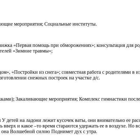
вающие мероприятия; Социальные институты.
вижка «Первая помощь при обморожениях»; консультация для род
ителей «Зимние травмы»;
ом», «Постройки из снега»; совместная работа с родителями в 
зготовлении снежных построек на участке д/с.
жками); Закаливающие мероприятия; Комплекс гимнастики посл
я У детей на ладони лежит кусочек ваты, они внимательно ее р
 вверх и какое –то время стараются удержать ее в воздухе. Но во
т она Волшебной силою Поднимет дух с утра.