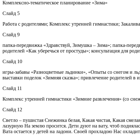
Комплексно-тематическое планирование «Зима»
Слайд 5
Работа с родителями; Комплекс утренней гимнастики; Закали
Слайд 9
папка-передвижка «Здравствуй, Зимушка – Зима»; папка-перед
родителей «Как уберечься от простуды»; консультация для род
Слайд 10
игры-забавы «Разноцветные льдинки», «Опыты со снегом и льд
выставки поделок «Зимняя сказка»; привлечение родителей в и
Слайд 11
Комплекс утренней гимнастики «Зимние развлечения» (со сне
Слайд 12
Светло – пушистая Снежинка белая, Какая чистая, Какая смела
лазурную На землю просится. Дети дуют на вату, чтоб поднялась
Вата остается у детей на ладони. Своей прохладою Нас охлади