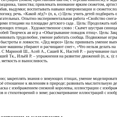
 праздника, таинства; привлекать внимание ярким сюжетом, арти
забав, выдумки; воспитывать навыки импровизации и сюжетосло
логику, речь. «Какой лёд?» (п, к, с) Цель: учить детей подбират
агательных. Опытно-экспериментальная работа «Свойство снега» 
щими птицами на площадке детского сада . Цель: Продолжать на
мующих птицах . Художественное слово : Скачет шустрая синица, 
робей Творческ ая игр а «Обыгрывание повадок птиц». Цель: Зак
прививать трудолюбие, умение работать сообща. Подвижные игры « 
быстроты и ловкости. «Дед мороз» Цель: прививать умение вып
кие машины убирают и расчищают снег», «Что нельзя делать на мё
 С Мариной Ш., Асей А., Сашей К., Настей Р. – разучивание паль
ей Тк., Ильёй Р. – упражнения на развитие движений (п, к, з): п
, меткость и выносливость.
ию; закреплять знания о зимующих птицах, умение моделировать
оё отношение к явлениям в природе; развивать мыслительную дея
маска с изображением снежной королевы, иллюстрации с изображ
зов и стихотворений о зиме; рассматривание иллюстраций с изоб