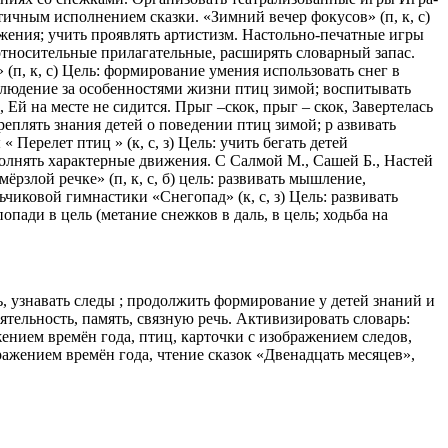
стичным исполнением сказки. «Зимний вечер фокусов» (п, к, с)
жения; учить проявлять артистизм. Настольно-печатные игры
ь относительные прилагательные, расширять словарный запас.
(п, к, с) Цель: формирование умения использовать снег в
блюдение за особенностями жизни птиц зимой; воспитывать
Ей на месте не сидится. Прыг –скок, прыг – скок, Завертелась
реплять знания детей о поведении птиц зимой; р азвивать
Перелет птиц » (к, с, з) Цель: учить бегать детей
олнять характерные движения. С Салмой М., Сашей Б., Настей
рзлой речке» (п, к, с, б) цель: развивать мышление,
чиковой гимнастики «Снегопад» (к, с, з) Цель: развивать
опади в цель (метание снежков в даль, в цель; ходьба на
, узнавать следы ; продолжить формирование у детей знаний и
тельность, память, связную речь. Активизировать словарь:
ением времён года, птиц, карточки с изображением следов,
ражением времён года, чтение сказок «Двенадцать месяцев»,