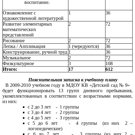
воспитание.
Ознакомление с
1
36
художественной литературой
Развитие элементарных
2
72
математических
представлений
Рисование
2
72
Лепка / Аппликация
1 (чередуются)
36
Конструирование, ручной труд
1
36
Музыкальное
2
72
Физкультурное
3
108
Итого:
17
612
Пояснительная записка к учебному плану
В 2009-2010 учебном году в МДОУ КВ «Детский сад № 9»
будет функционировать 13 групп дневного пребывания,
укомплектованных в соответствии с возрастными нормами,
из них:
с 2 до 3 лет - 1 группы
с 3 до 4 лет - 2 группы
с 4 до 5 лет - 3 группы
с 5 до 6 лет - 4 группы (из них 2 –
логопедические)
с 6 до 7 лет - 3 группы (из них 2 –