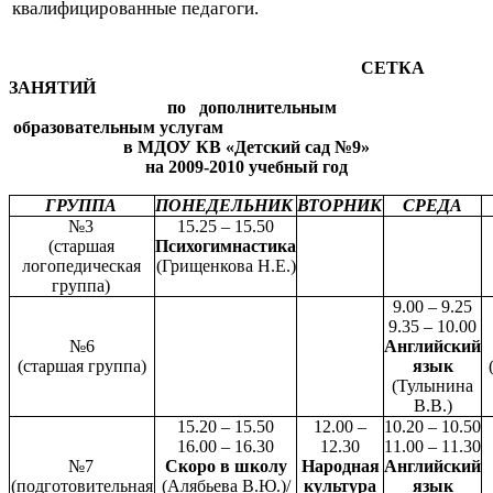
квалифицированные педагоги.
СЕТКА
ЗАНЯТИЙ
по дополнительным
образовательным услугам
в МДОУ КВ «Детский сад №9»
на 2009-2010 учебный год
ГРУППА
ПОНЕДЕЛЬНИК
ВТОРНИК
СРЕДА
№3
15.25 – 15.50
(старшая
Психогимнастика
логопедическая
(Грищенкова Н.Е.)
группа)
9.00 – 9.25
9.35 – 10.00
№6
Английский
(старшая группа)
язык
(Тулынина
В.В.)
15.20 – 15.50
12.00 –
10.20 – 10.50
16.00 – 16.30
12.30
11.00 – 11.30
№7
Скоро в школу
Народная
Английский
(подготовительная
(Алябьева В.Ю.)/
культура
язык