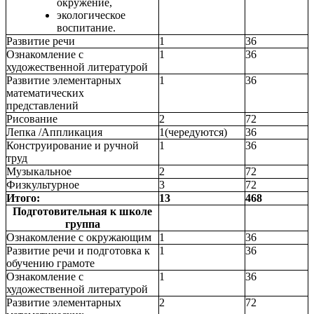
окружение,
экологическое
воспитание.
Развитие речи
1
36
Ознакомление с
1
36
художественной литературой
Развитие элементарных
1
36
математических
представлений
Рисование
2
72
Лепка /Аппликация
1(чередуются)
36
Конструирование и ручной
1
36
труд
Музыкальное
2
72
Физкультурное
3
72
Итого:
13
468
Подготовительная к школе
группа
Ознакомление с окружающим
1
36
Развитие речи и подготовка к
1
36
обучению грамоте
Ознакомление с
1
36
художественной литературой
Развитие элементарных
2
72