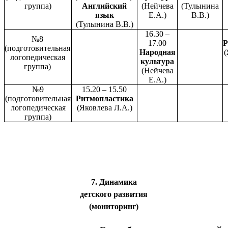
группа)
Английский
(Нейчева
(Тулынина
язык
Е.А.)
В.В.)
(Тулынина В.В.)
16.30 –
№8
17.00
Р
(подготовительная
Народная
(
логопедическая
культура
группа)
(Нейчева
Е.А.)
№9
15.20 – 15.50
(подготовительная
Ритмопластика
логопедическая
(Яковлева Л.А.)
группа)
7. Динамика
детского развития
(мониторинг)