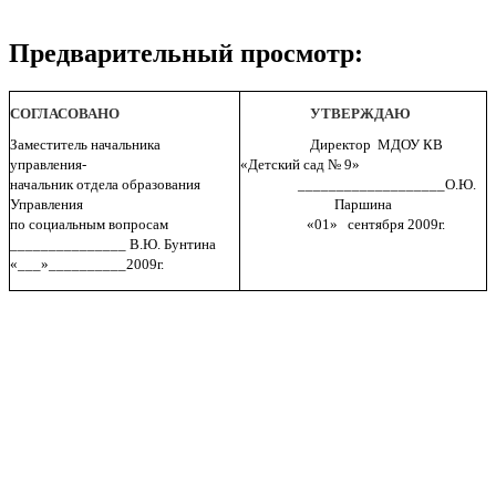
Предварительный просмотр:
СОГЛАСОВАНО
УТВЕРЖДАЮ
Заместитель начальника
Директор МДОУ КВ
управления-
«Детский сад № 9»
начальник отдела образования
___________________О.Ю.
Управления
Паршина
по социальным вопросам
«01» сентября 2009г.
_______________ В.Ю. Бунтина
«___»__________2009г.