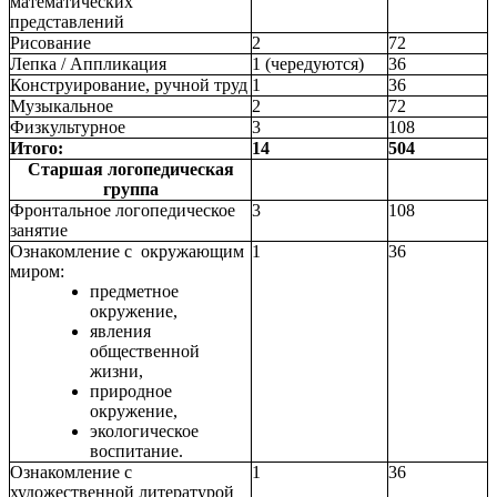
математических
представлений
Рисование
2
72
Лепка / Аппликация
1 (чередуются)
36
Конструирование, ручной труд
1
36
Музыкальное
2
72
Физкультурное
3
108
Итого:
14
504
Старшая логопедическая
группа
Фронтальное логопедическое
3
108
занятие
Ознакомление с окружающим
1
36
миром:
предметное
окружение,
явления
общественной
жизни,
природное
окружение,
экологическое
воспитание.
Ознакомление с
1
36
художественной литературой