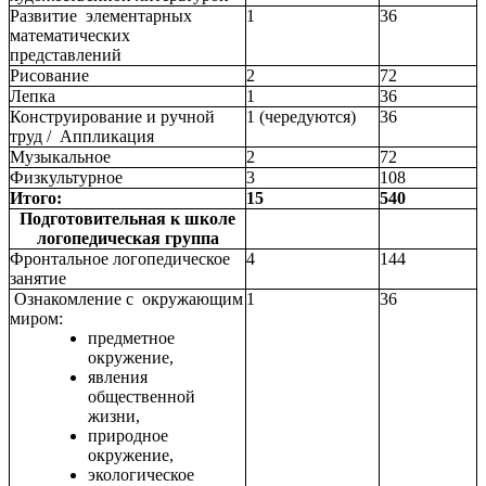
Развитие элементарных
1
36
математических
представлений
Рисование
2
72
Лепка
1
36
Конструирование и ручной
1 (чередуются)
36
труд / Аппликация
Музыкальное
2
72
Физкультурное
3
108
Итого:
15
540
Подготовительная к школе
логопедическая группа
Фронтальное логопедическое
4
144
занятие
Ознакомление с окружающим
1
36
миром:
предметное
окружение,
явления
общественной
жизни,
природное
окружение,
экологическое