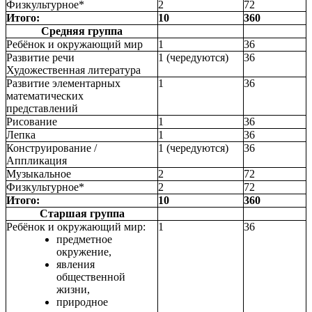
Физкультурное*
2
72
Итого:
10
360
Средняя группа
Ребёнок и окружающий мир
1
36
Развитие речи
1 (чередуются)
36
Художественная литература
Развитие элементарных
1
36
математических
представлений
Рисование
1
36
Лепка
1
36
Конструирование /
1 (чередуются)
36
Аппликация
Музыкальное
2
72
Физкультурное*
2
72
Итого:
10
360
Старшая группа
Ребёнок и окружающий мир:
1
36
предметное
окружение,
явления
общественной
жизни,
природное