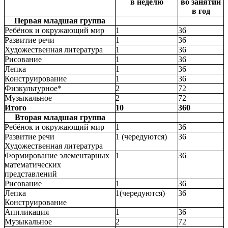
в неделю
во занятий
в год
Первая младшая группа
Ребёнок и окружающий мир
1
36
Развитие речи
1
36
Художественная литература
1
36
Рисование
1
36
Лепка
1
36
Конструирование
1
36
Физкультурное*
2
72
Музыкальное
2
72
Итого
10
360
Вторая младшая группа
Ребёнок и окружающий мир
1
36
Развитие речи
1 (чередуются)
36
Художественная литература
Формирование элементарных
1
36
математических
представлений
Рисование
1
36
Лепка
1(чередуются)
36
Конструирование
Аппликация
1
36
Музыкальное
2
72