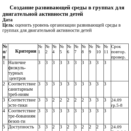
Создание развивающей среды в группах для
двигательной активности детей
Дата
Цель
: оценить уровень организации развивающей среды в
группах для двигательной активности детей
№
№
№
№
№
№
№
№
№
№
№
Срок
Критерии
п/
1
2
4
5
6
7
8
9
10
11
повтор.
п
провер.
1
Наличие
3
3
3
3
3
3
3
3
3
3
физкуль-
турных
центров
2
Соответствие
3
3
3
3
3
3
3
3
3
3
санитарным
треб-ниям
3
Соответствие
3
3
2
2
2
2
2
3
3
3
24.09
эсте-тики
гр.5-8
4
Соответствие
3
3
3
3
3
3
3
3
3
3
тре-бованиям
безоп-ти
5
Доступность
3
3
2
3
2
3
2
2
2
3
24.09