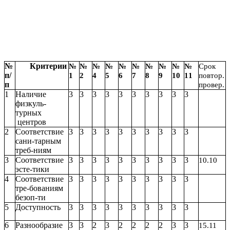
№
Критерии
№
№
№
№
№
№
№
№
№
№
Срок
п/
1
2
4
5
6
7
8
9
10
11
повтор.
п
провер.
1
Наличие
3
3
3
3
3
3
3
3
3
3
физкуль-
турных
центров
2
Соответствие
3
3
3
3
3
3
3
3
3
3
сани-тарным
треб-ниям
3
Соответствие
3
3
3
3
3
3
3
3
3
3
10.10
эсте-тики
4
Соответствие
3
3
3
3
3
3
3
3
3
3
тре-бованиям
безоп-ти
5
Доступность
3
3
3
3
3
3
3
3
3
3
6
Разнообразие
3
3
2
3
2
2
2
2
3
3
15.11