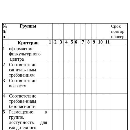
№
Группы
Срок
п/
повтор.
п
провер.
1
2
3
4
5
6
7
8
9
10
11
Критерии
1
оформление
физкультурного
центра
2
Соответствие
санитар- ным
требованиям
3
Соответствие
возрасту
4
Соответствие
требова-ниям
безопасности
5
Размещение в
группе,
доступность для
ежед-невного