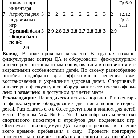
кол-ва спорт.
Гр.6-9
инвентаря
7
Атрибуты для
3
2
2
2
2
2
2
2
3
2
12.12
под-вижных
Гр.2-
игр
9,11
Средний балл
3
2,9
2,8
2,9
2,8
2,7
2,8
2,8
3
2,9
Общий балл
по д/с
2.9
Вывод
: В ходе проверки выявлено: В группах созданы
физкультурные центры ДА и оборудованы физ-культурным
инвентарем, нестандартным оборудованием в соответствии с
возрастными особенностями детей. По своему разнообразию
пособия подобраны для эффективного решения задач
восстановления и укрепления здоровья детей. Спортивный
инвентарь и физкультурное оборудование эстетически оформ-
лено и размещено в доступном для детей месте.
Рекомендации:
Периодически менять спортивный инвентарь
и физкультурное оборудование для повы-шения интереса
детей. Располагать его в более доступном и видном для детей
месте. Группам №4, № 6 - № 9 разнообразить количество
спортивного инвентаря и атрибутов для подвижных игр.
Обеспечить не-обходимую ДА каждого ребенка в течение
всего времени пребывания в саду. Провести повторную
проверку на наличие атрибутов и спортивных пособий в