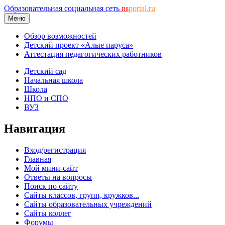
Образовательная социальная сеть
ns
portal.ru
Меню
Обзор возможностей
Детский проект «Алые паруса»
Аттестация педагогических работников
Детский сад
Начальная школа
Школа
НПО и СПО
ВУЗ
Навигация
Вход/регистрация
Главная
Мой мини-сайт
Ответы на вопросы
Поиск по сайту
Сайты классов, групп, кружков...
Сайты образовательных учреждений
Сайты коллег
Форумы