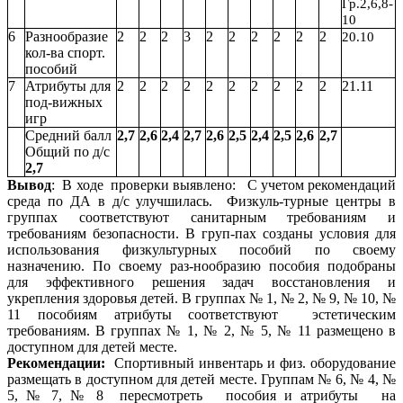
Гр.2,6,8-
10
6
Разнообразие
2
2
2
3
2
2
2
2
2
2
20.10
кол-ва спорт.
пособий
7
Атрибуты для
2
2
2
2
2
2
2
2
2
2
21.11
под-вижных
игр
Средний балл
2,7
2,6
2,4
2,7
2,6
2,5
2,4
2,5
2,6
2,7
Общий по д/с
2,7
Вывод
:
В ходе проверки выявлено: С учетом рекомендаций
среда по ДА в д/с улучшилась. Физкуль-турные центры в
группах соответствуют санитарным требованиям и
требованиям безопасности. В груп-пах созданы условия для
использования физкультурных пособий по своему
назначению. По своему раз-нообразию пособия подобраны
для эффективного решения задач восстановления и
укрепления здоровья детей.
В группах № 1, № 2, № 9, № 10, №
11 пособиям атрибуты соответствуют эстетическим
требованиям. В группах № 1, № 2, № 5, № 11 размещено в
доступном для детей месте.
Рекомендации:
Спортивный инвентарь и физ. оборудование
размещать в доступном для детей месте. Группам № 6, № 4, №
5, № 7, № 8 пересмотреть пособия и атрибуты на