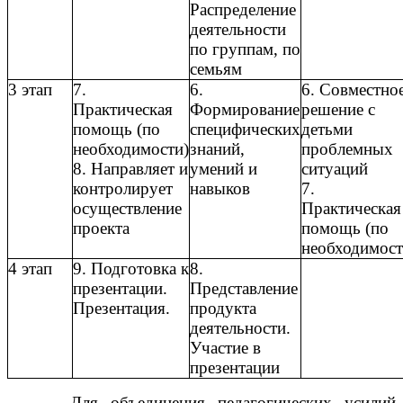
Распределение
деятельности
по группам, по
семьям
3 этап
7.
6.
6. Совместно
Практическая
Формирование
решение с
помощь (по
специфических
детьми
необходимости)
знаний,
проблемных
8. Направляет и
умений и
ситуаций
контролирует
навыков
7.
осуществление
Практическая
проекта
помощь (по
необходимост
4 этап
9. Подготовка к
8.
презентации.
Представление
Презентация.
продукта
деятельности.
Участие в
презентации
Для объединения педагогических усилий