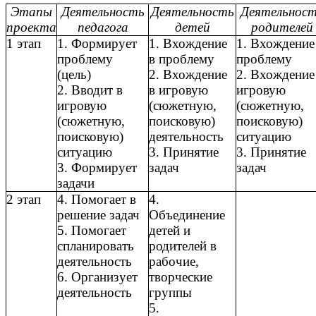
Этапы
Деятельность
Деятельность
Деятельнос
проекта
педагога
детей
родителей
1 этап
1. Формирует
1. Вхождение
1. Вхождение
проблему
в проблему
проблему
(цель)
2. Вхождение
2. Вхождение
2. Вводит в
в игровую
игровую
игровую
(сюжетную,
(сюжетную,
(сюжетную,
поисковую)
поисковую)
поисковую)
деятельность
ситуацию
ситуацию
3. Принятие
3. Принятие
3. Формирует
задач
задач
задачи
2 этап
4. Помогает в
4.
решение задач
Объединение
5. Помогает
детей и
спланировать
родителей в
деятельность
рабочие,
6. Организует
творческие
деятельность
группы
5.