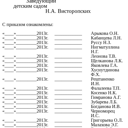
Заведующий
детским садом
Н.А. Висторопских
С приказом ознакомлены:
«____»_________2013г.
____________
Арыкова О.Н.
«____»_________2013г.
____________
Кабанцева Л.Н.
«____»_________2013г.
____________
Руссу Н.З.
«____»_________2013г.
____________
Нигматуллина
Н.Г.
«____»_________2013г.
____________
Леонова Т.В.
«____»_________2013г.
____________
Щелканова Л.К.
«____»_________2013г.
____________
Яковлева Г.А.
«____»_________2013г.
____________
Хуснутдинова
Ф.Х.
«____»_________2013г.
____________
Рештаненко
И.Н.
«____»_________2013г.
____________
Фалалеева Т.П.
«____»_________2013г.
____________
Косенко Н.К.
«____»_________2013г.
____________
Гимранова А.Г.
«____»_________2013г.
____________
Зубарева Л.Б.
«____»_________2013г.
____________
Богданова И.В.
«____»_________2013г.
____________
Черноморец
И.С.
«____»_________2013г.
____________
Григорьева О.Л.
«____»_________2013г.
____________
Малахова Э.Г.