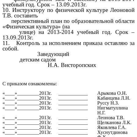
учебный год. Срок – 13.09.2013г.
10. Инструктору по физической культуре Леоновой
Т.В. составить
перспективный план по образовательной области
«Физическая культура» (на
улице) на 2013-2014 учебный год. Срок –
13.09.2013г.
11. Контроль за исполнением приказа оставляю за
собой.
Заведующий
детским садом
Н.А. Висторопских
С приказом ознакомлены:
«____»_________2013г.
____________
Арыкова О.Н.
«____»_________2013г.
____________
Кабанцева Л.Н.
«____»_________2013г.
____________
Руссу Н.З.
«____»_________2013г.
____________
Нигматуллина
Н.Г.
«____»_________2013г.
____________
Леонова Т.В.
«____»_________2013г.
____________
Щелканова Л.К.
«____»_________2013г.
____________
Яковлева Г.А.
«____»_________2013г.
____________
Хуснутдинова