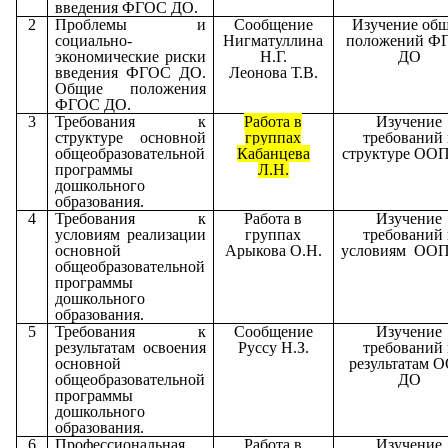
введения ФГОС ДО.
2
Проблемы и
Сообщение
Изучение об
социально-
Нигматуллина
положений Ф
экономические риски
Н.Г.
ДО
введения ФГОС ДО.
Леонова Т.В.
Общие положения
ФГОС ДО.
3
Требования к
Работа в
Изучение
структуре основной
группах
требований 
общеобразовательной
Кабанцева
структуре ОО
программы
Л.Н.
дошкольного
образования.
4
Требования к
Работа в
Изучение
условиям реализации
группах
требований 
основной
Арыкова О.Н.
условиям ОО
общеобразовательной
программы
дошкольного
образования.
5
Требования к
Сообщение
Изучение
результатам освоения
Руссу Н.З.
требований 
основной
результатам 
общеобразовательной
ДО
программы
дошкольного
образования.
6
Профессиональная
Работа в
Изучение