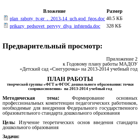
Вложение
Размер
40.5 КБ
plan_raboty_tv.gr_._2013-14_uch.god_fgos.doc
328 КБ
prikazy_pedsovet_pervyy_dlya_infstenda.doc
Предварительный просмотр:
Приложение 2
к Годовому плану работы МАДОУ
«Детский сад «Снегурочка» на 2013-2014 учебный год
ПЛАН РАБОТЫ
творческой группы «ФГТ и ФГОС дошкольного образования: точки
соприкосновения» на 2013-2014 учебный год
:
Методическая тема
Формирование основных
профессиональных компетенции педагогических работников,
необходимые для внедрения Федерального государственного
образовательного стандарта дошкольного образования
Цель:
Изучение теоретических основ введения стандарта
дошкольного образования
Задачи: