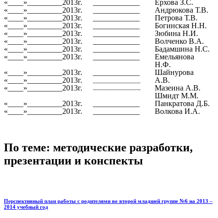
«____»_________2013г.
____________
Ерхова З.С.
«____»_________2013г.
____________
Андрюкова Т.В.
«____»_________2013г.
____________
Петрова Т.В.
«____»_________2013г.
____________
Богинская Н.Н.
«____»_________2013г.
____________
Зюбина Н.И.
«____»_________2013г.
____________
Волченко В.А.
«____»_________2013г.
____________
Бадамшина Н.С.
«____»_________2013г.
____________
Емельянова
Н.Ф.
«____»_________2013г.
____________
Шайнурова
«____»_________2013г.
А.В.
______________
______________
«____»_________2013г.
Мазеина А.В.
Шмидт М.М.
«____»_________2013г.
____________
Панкратова Д.Б.
«____»_________2013г.
____________
Волкова И.А.
По теме: методические разработки,
презентации и конспекты
Перспективный план работы с родителями во второй младшей группе №6 на 2013 –
2014 учебный год