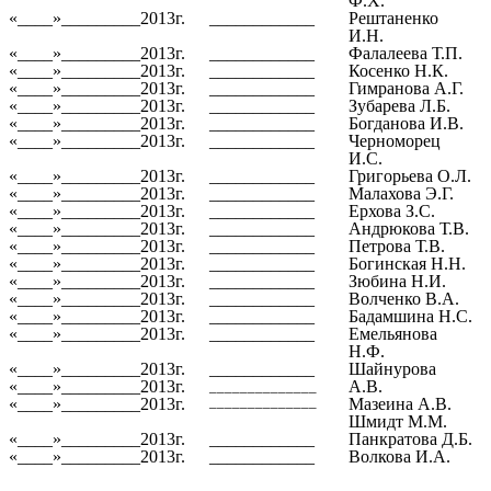
Ф.Х.
«____»_________2013г.
____________
Рештаненко
И.Н.
«____»_________2013г.
____________
Фалалеева Т.П.
«____»_________2013г.
____________
Косенко Н.К.
«____»_________2013г.
____________
Гимранова А.Г.
«____»_________2013г.
____________
Зубарева Л.Б.
«____»_________2013г.
____________
Богданова И.В.
«____»_________2013г.
____________
Черноморец
И.С.
«____»_________2013г.
____________
Григорьева О.Л.
«____»_________2013г.
____________
Малахова Э.Г.
«____»_________2013г.
____________
Ерхова З.С.
«____»_________2013г.
____________
Андрюкова Т.В.
«____»_________2013г.
____________
Петрова Т.В.
«____»_________2013г.
____________
Богинская Н.Н.
«____»_________2013г.
____________
Зюбина Н.И.
«____»_________2013г.
____________
Волченко В.А.
«____»_________2013г.
____________
Бадамшина Н.С.
«____»_________2013г.
____________
Емельянова
Н.Ф.
«____»_________2013г.
____________
Шайнурова
«____»_________2013г.
А.В.
______________
______________
«____»_________2013г.
Мазеина А.В.
Шмидт М.М.
«____»_________2013г.
____________
Панкратова Д.Б.
«____»_________2013г.
____________
Волкова И.А.