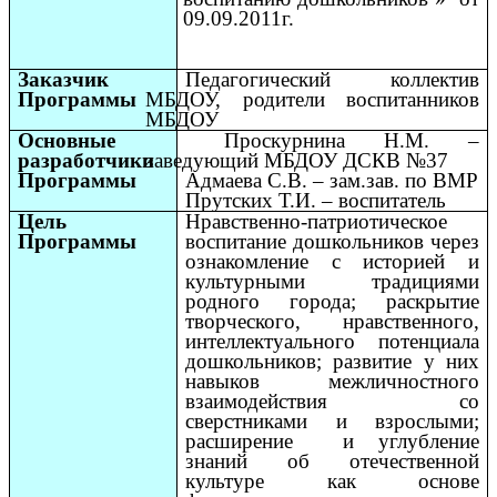
09.09.2011г.
Заказчик
Педагогический коллектив
Программы
МБДОУ, родители воспитанников
МБДОУ
Основные
Проскурнина Н.М. –
разработчики
заведующий МБДОУ ДСКВ №37
Программы
Адмаева С.В. – зам.зав. по ВМР
Прутских Т.И. – воспитатель
Цель
Нравственно-патриотическое
Программы
воспитание дошкольников через
ознакомление с историей и
культурными традициями
родного города;
раскрытие
творческого, нравственного,
интеллектуального потенциала
дошкольников; развитие у них
навыков межличностного
взаимодействия со
сверстниками и взрослыми;
расширение и углубление
знаний об отечественной
культуре как основе