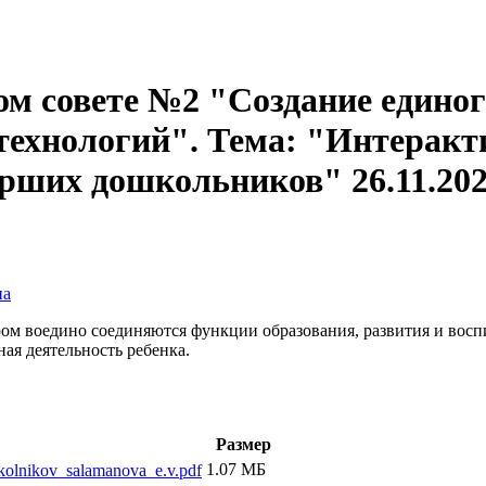
ом совете №2 "Создание единог
технологий". Тема: "Интерак
арших дошкольников" 26.11.20
на
тором воедино соединяются функции образования, развития и во
ая деятельность ребенка.
Размер
1.07 МБ
hkolnikov_salamanova_e.v.pdf