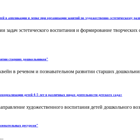
ей в аппликации и лепке при организации занятий по художественно-эстетическому ра
нии задач эстетического воспитания и формирование творческих
звитии старших дошкольников"
квейн в речевом и познавательном развитии старших дошкольник
изации детей 4-5 лет в различных видах деятельности детского сада»
аправление художественного воспитания детей дошкольного воз
азовательных ресурсов"
..