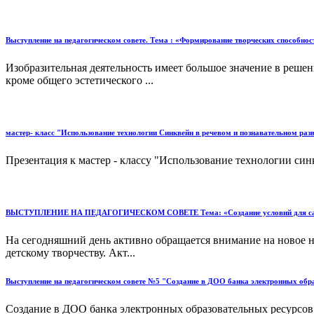
Выступление на педагогическом совете. Тема : «Формирование творческих способност
Изобразительная деятельность имеет большое значение в реше
кроме общего эстетического ...
мастер- класс "Использование технологии Синквейн в речевом и познавательном ра
Презентация к мастер - классу "Использование технологии син
ВЫСТУПЛЕНИЕ НА ПЕДАГОГИЧЕСКОМ СОВЕТЕ Тема: «Создание условий для самореал
На сегодняшний день активно обращается внимание на новое н
детскому творчеству. Акт...
Выступление на педагогическом совете №5 "Создание в ДОО банка электронных обр
Создание в ДОО банка электронных образовательных ресурсов.