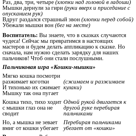
Раз, два, три, четыре
(хлопки над головой в ладоши)
Мышки дернули за гири
(руки вверх и приседание с
опусканием рук)
Вдруг раздался страшный звон
(хлопки перед собой)
Убежали мышки вон
(бег на месте)
Воспитатель:
Вы знаете, что в сказках случаются
чудеса! Сейчас мы превратимся в настоящих
мастеров и будем делать аппликацию к сказке. Но
сначала, нам нужно сделать зарядку для наших
пальчиков! Чтоб они стали послушными.
Пальчиковая игра «Кошки-мышки»
Мягко кошка посмотри
разжимает коготки
(сжимаем и разжимаем
И тихонько их сжимает
кулаки)
Мышку так она пугает
Кошка тихо, тихо ходит
Одной рукой двигается к
с мышки глаз она не
другой руке перебирая
сводит
пальчиками
Но, а мышка не зевает
Перебирая пальчиками
вмиг от кошки убегает
убегает от «кошки»