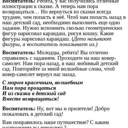
Воспитатель:
Ребята, у вас получились отличные
иллюстрации к сказке. А теперь нам пора
возвращаться… Но вернуться из сказки всегда
труднее, чем попасть в неё. Чтоб нам попасть назад в
наш детский сад, необходимо выполнить еще одно
задание. Нужно вспомнить сколько геометрических
фигур нарисовал карандаш, рисуя кошку. Какие
фигуры нарисовал карандаш. (
Дети называют
фигуры, а воспитатель показывает их.)
Воспитатель:
Молодцы, ребята! Вы отлично
справились с заданием. Проходите на наш ковер-
самолет. Нам пора назад, в наш любимый детский
сад. Повторяйте за мной волшебные слова, чтоб
ковер-самолет вернул нас назад.
С миром красочным, волшебным
Нам пора прощаться
И из сказки в детский сад
Вместе возвращаться!
Воспитатель:
Ну, вот мы и прилетели! Добро
пожаловать в детский сад!
Вам понравилось наше путешествие? С каким
настроением вы вернулись?