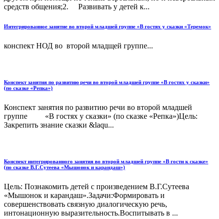
средств общения;2. Развивать у детей к...
Интегрированное занятие во второй младшей группе «В гостях у сказки «Теремок»
конспект НОД во второй младщей группе...
Конспект занятия по развитию речи во второй младшей группе «В гостях у сказки»
(по сказке «Репка»)
Конспект занятия по развитию речи во второй младшей
группе «В гостях у сказки» (по сказке «Репка»)Цель:
Закрепить знание сказки &laqu...
Конспект интегрированного занятия во второй младшей группе «В гости к сказке»
(по сказке В.Г.Сутеева «Мышонок и карандаш»)
Цель: Познакомить детей с произведением В.Г.Сутеева
«Мышонок и карандаш».Задачи:Формировать и
совершенствовать связную диалогическую речь,
интонационную выразительность.Воспитывать в ...