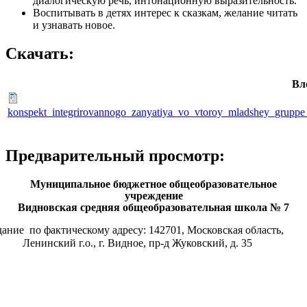
диалогическую речь, интонационную выразительность.
Воспитывать в детях интерес к сказкам, желание читать
и узнавать новое.
Скачать:
Вл
konspekt_integrirovannogo_zanyatiya_vo_vtoroy_mladshey_gruppe
Предварительный просмотр:
Муниципальное бюджетное общеобразовательное
учреждение
Видновская средняя общеобразовательная школа № 7
дание по фактическому адресу: 142701, Московская область,
Ленинский г.о., г. Видное, пр-д Жуковский, д. 35