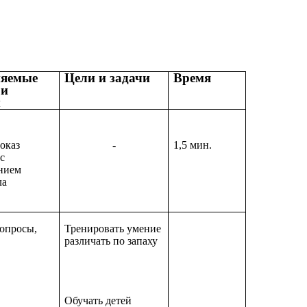
яемые
Цели и задачи
Время
 и
ы
показ
-
1,5 мин.
с
нием
ла
вопросы,
Тренировать умение
различать по запаху
Обучать детей