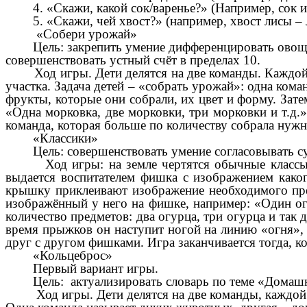
4. «Скажи, какой сок/варенье?» (Например, сок из 
5. «Скажи, чей хвост?» (например, хвост лисы – ли
«Собери урожай»
Цель: закрепить умение дифференцировать овощи и
совершенствовать устный счёт в пределах 10.
Ход игры. Дети делятся на две команды. Каждой к
участка. Задача детей – «собрать урожай»: одна ком
фрукты, которые они собрали, их цвет и форму. Зат
«Одна морковка, две морковки, три морковки и т.д.
команда, которая больше по количеству собрала нуж
«Классики»
Цель: совершенствовать умение согласовывать су
Ход игры: на земле чертятся обычные классы из 6
выдается воспитателем фишка с изображением каког
крышку приклеивают изображение необходимого пред
изображённый у него на фишке, например: «Один ог
количество предметов: два огурца, три огурца и так 
время прыжков он наступит ногой на линию «огня», 
друг с другом фишками. Игра заканчивается тогда, ко
«Кольцеброс»
Первый вариант игры.
Цель: актуализировать словарь по теме «Домашние
Ход игры. Дети делятся на две команды, каждой ко