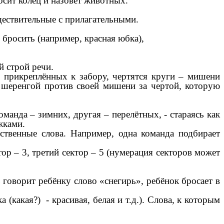
сит колец и назовет животных.
ествительные с прилагательными.
бросить (например, красная юбка),
 строй речи.
прикреплённых к забору, чертятся круги – мишени
 шеренгой против своей мишени за чертой, которую
анда – зимних, другая – перелётных, - стараясь как
жками.
венные слова. Например, одна команда подбирает
р – 3, третий сектор – 5 (нумерация секторов может
 говорит ребёнку слово «снегирь», ребёнок бросает в
акая?) - красивая, белая и т.д.). Слова, к которым