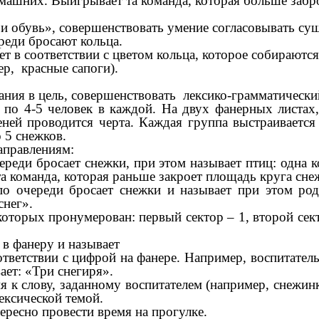
машних. Выигрывает та команда, которая больше забро
обувь», совершенствовать умение согласовывать сущ
еди бросают кольца.
в соответствии с цветом кольца, которое собираются 
ер, красные сапоги).
я в цель, совершенствовать лексико-грамматический
 4-5 человек в каждой. На двух фанерных листах, 
ней проводится черта. Каждая группа выстраивается
 5 снежков.
правлениям:
и бросает снежки, при этом называет птиц: одна ком
а команда, которая раньше закроет площадь круга сне
ереди бросает снежки и называет при этом родст
снег».
орых пронумерован: первый сектор – 1, второй секто
 фанеру и называет
ответствии с цифрой на фанере. Например, воспитатель
ает: «Три снегиря».
лову, заданному воспитателем (например, снежинка (к
ексической темой.
есно провести время на прогулке.