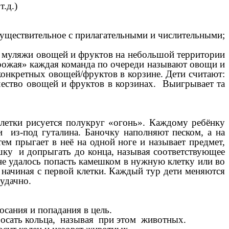
.д.)
ществительное с прилагательными и числительными;
 муляжи овощей и фруктов на небольшой территории
 урожая» каждая команда по очереди называют овощи и
конкретных овощей/фруктов в корзине. Дети считают:
ичество овощей и фруктов в корзинах. Выигрывает та
летки рисуется полукруг «огонь». Каждому ребёнку
и из-под гуталина. Баночку наполняют песком, а на
м прыгает в неё на одной ноге и называет предмет,
шку и допрыгать до конца, называя соответствующее
у не удалось попасть камешком в нужную клетку или во
 начиная с первой клетки. Каждый тур дети меняются
 удачно.
ания и попадания в цель.
осать кольца, называя при этом животных.