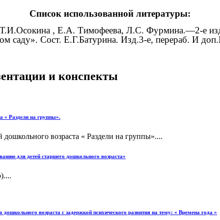
Список использованной литературы:
.И.Осокина , Е.А. Тимофеева, Л.С. Фурмина.—2-е из
саду». Сост. Е.Г.Батурина. Изд.3-е, перераб. И до
езентации и конспекты
а « Раздели на группы».
 дошкольного возраста « Раздели на группы»....
ованию для детей старшего дошкольного возраста»
....
 дошкольного возраста с задержкой психического развития на тему: « Времена года »