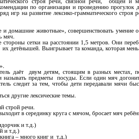
мматического строя речи, связной речи, общей и 
омендации по организации и проведению прогулок д
ряд игр на развитие лексико-грамматического строя 
ие и домашние животные», совершенствовать умение 
ь мяч.
е стороны сетки на расстоянии 1,5 метров. Они пере
 их детёнышей. Выигрывает та команда, которая мень
».
атель даёт двум детям, стоящим в разных местах, 
и называть предметы посуды. Если один мяч догонит
тель следит за тем, чтобы дети передавали мячи быс
ться другие лексические темы.
й строй речи.
 выходит в серединку круга с мячом, бросает мяч реб
орчик и т.д.)
и т.д.)
га – много книг и т.д.)