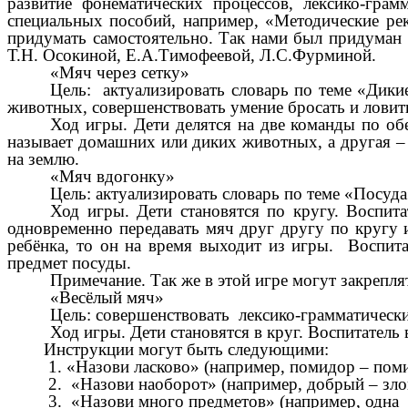
развитие фонематических процессов, лексико-гра
специальных пособий, например, «Методические рек
придумать самостоятельно. Так нами был придуман 
Т.Н. Осокиной, Е.А.Тимофеевой, Л.С.Фурминой.
«Мяч через сетку»
Цель: актуализировать словарь по теме «Дик
животных, совершенствовать умение бросать и ловит
Ход игры. Дети делятся на две команды по об
называет домашних или диких животных, а другая –
на землю.
«Мяч вдогонку»
Цель: актуализировать словарь по теме «Посуда
Ход игры. Дети становятся по кругу. Воспит
одновременно передавать мяч друг другу по кругу 
ребёнка, то он на время выходит из игры. Воспита
предмет посуды.
Примечание. Так же в этой игре могут закрепля
«Весёлый мяч»
Цель: совершенствовать лексико-грамматически
Ход игры. Дети становятся в круг. Воспитатель
Инструкции могут быть следующими:
1. «Назови ласково» (например, помидор – помид
2. «Назови наоборот» (например, добрый – злой 
3. «Назови много предметов» (например, одна кни