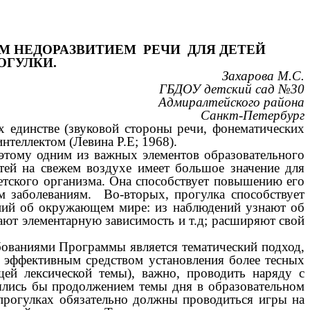
ИМ НЕДОРАЗВИТИЕМ РЕЧИ ДЛЯ ДЕТЕЙ
ОГУЛКИ.
Захарова М.С.
ГБДОУ детский сад №30
Адмиралтейского района
Санкт-Петербург
 единстве (звуковой стороны речи, фонематических
нтеллектом (Левина Р.Е; 1968).
этому одним из важных элементов образовательного
ей на свежем воздухе имеет большое значение для
детского организма. Она способствует повышению его
м заболеваниям. Во-вторых, прогулка способствует
аний об окружающем мире: из наблюдений узнают об
ают элементарную зависимость и т.д; расширяют свой
ебованиями Программы является тематический подход,
 эффективным средством установления более тесных
ей лексической темы), важно, проводить наряду с
лялись бы продолжением темы дня в образовательном
 прогулках обязательно должны проводиться игры на