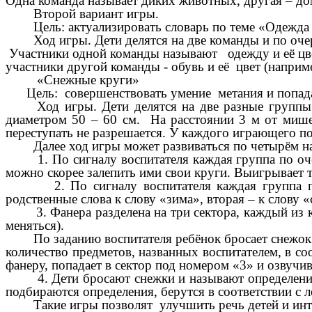
Одна команда называет диких животных, другая – до
Второй вариант игры.
Цель: актуализировать словарь по теме «Одежда и 
Ход игры. Дети делятся на две команды и по очер
Участники одной команды называют одежду и её цвет 
участники другой команды - обувь и её цвет (наприм
«Снежные круги»
Цель: совершенствовать умение метания и попадани
Ход игры. Дети делятся на две разные группы по
диаметром 50 – 60 см. На расстоянии 3 м от мише
переступать не разрешается. У каждого играющего по
Далее ход игры может развиваться по четырём на
1. По сигналу воспитателя каждая группа по очеред
можно скорее залепить ими свои круги. Выигрывает т
2. По сигналу воспитателя каждая группа по оч
родственные слова к слову «зима», вторая – к слову «
3. Фанера разделена на три сектора, каждый из кот
меняться).
По заданию воспитателя ребёнок бросает снежок в
количество предметов, названных воспитателем, в со
фанеру, попадает в сектор под номером «3» и озвучив
4. Дети бросают снежки и называют определения к с
подбираются определения, берутся в соответствии с л
Такие игры позволят улучшить речь детей и интер