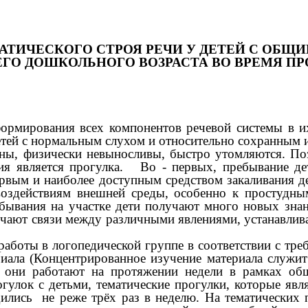
АТИЧЕСКОГО СТРОЯ РЕЧИ У ДЕТЕЙ С ОБЩ
ГО ДОШКОЛЬНОГО ВОЗРАСТА ВО ВРЕМЯ ПР
рмирования всех компонентов речевой системы в их
детей с нормальным слухом и относительно сохранным и
ны, физически невыносливы, быстро утомляются. По
я является прогулка. Во - первых, пребывание дет
ервым и наиболее доступным средством закаливания 
оздействиям внешней среды, особенно к простудны
бывания на участке дети получают много новых зн
чают связи между различными явлениями, устанавлив
работы в логопедической группе в соответствии с тр
иала (Концентрированное изучение материала служит
к они работают на протяжении недели в рамках общ
улок с детьми, тематические прогулки, которые яв
дились не реже трёх раз в неделю. На тематических