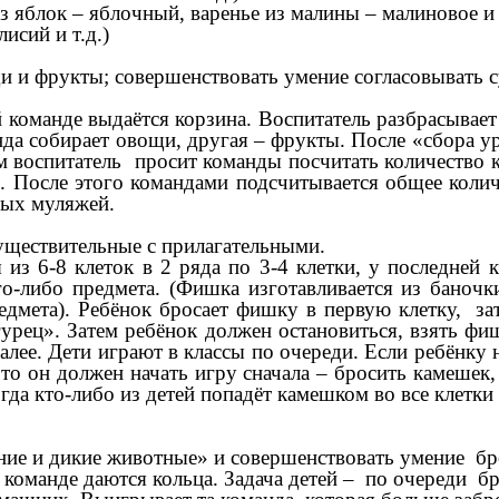
яблок – яблочный, варенье из малины – малиновое и т
сий и т.д.)
 фрукты; совершенствовать умение согласовывать су
оманде выдаётся корзина. Воспитатель разбрасывает
анда собирает овощи, другая – фрукты. После «сбора
ем воспитатель просит команды посчитать количество 
». После этого командами подсчитывается общее кол
ных муляжей.
ществительные с прилагательными.
-8 клеток в 2 ряда по 3-4 клетки, у последней к
о-либо предмета. (Фишка изготавливается из баночк
мета). Ребёнок бросает фишку в первую клетку, зате
урец». Затем ребёнок должен остановиться, взять фи
далее. Дети играют в классы по очереди. Если ребёнк
то он должен начать игру сначала – бросить камешек,
гда кто-либо из детей попадёт камешком во все клетки
 и дикие животные» и совершенствовать умение брос
манде даются кольца. Задача детей – по очереди бр