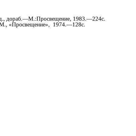
д., дораб.—М.:Просвещение, 1983.—224с.
п.М., «Просвещение», 1974.—128с.