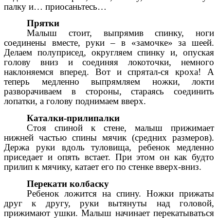
палку и… приосаньтесь…
Прятки
Малыш стоит, выпрямив спинку, ноги
соединены вместе, руки – в «замочке» за шеей.
Делаем полуприсед, округляем спинку и, опуская
голову вниз и соединяя локоточки, немного
наклоняемся вперед. Вот и спрятал-ся кроха! А
теперь медленно выпрямляем ножки, локти
разворачиваем в стороны, стараясь соединить
лопатки, а голову поднимаем вверх.
Каталки-прилипалки
Стоя спиной к стене, малыш прижимает
нижней частью спины мячик (средних размеров).
Держа руки вдоль туловища, ребенок медленно
приседает и опять встает. При этом он как будто
прилип к мячику, катает его по стенке вверх-вниз.
Перекати колбаску
Ребенок ложится на спину. Ножки прижаты
друг к другу, руки вытянуты над головой,
прижимают ушки. Малыш начинает перекатываться