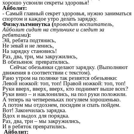
хорошо усвоили секреты здоровья!
Айболит:
- Самый главный секрет здоровья, нужно заниматься
спортом и каждое утро делать зарядку.
Физкультминутка (
проводит воспитатель,
Айболит сидит на стульчике и следит за
ребятами
):
Эй, ребята подтянись,
Не зевай и не ленись,
На зарядку становись!
Раз, два, три, мы закружились,
В обезьянок превратились.
Сейчас обезьянки сделают зарядку. (Выполняют
движения в соответствии с текстом).
Рано утром на полянке так резвятся обезьянки:
Левой ножкой: топ, топ! Правой ножкой: топ, топ!
Руки вверх, вверх, вверх, кто поднимет выше всех?
Руки вниз – и наклонились, на пол руки положили.
А теперь на четвереньках погуляем хорошенько.
А потом мы отдохнем, посидим и спать пойдем.
Вот! Закончилась зарядка.
Вдох и выдох для порядка.
Раз, два, три – мы закружились,
И в ребяток превратились.
Айболит: