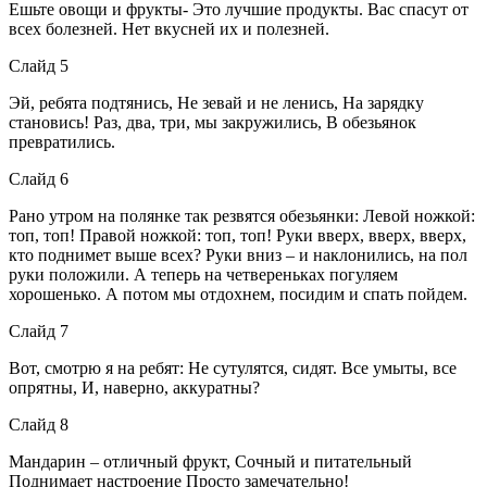
Ешьте овощи и фрукты- Это лучшие продукты. Вас спасут от
всех болезней. Нет вкусней их и полезней.
Слайд 5
Эй, ребята подтянись, Не зевай и не ленись, На зарядку
становись! Раз, два, три, мы закружились, В обезьянок
превратились.
Слайд 6
Рано утром на полянке так резвятся обезьянки: Левой ножкой:
топ, топ! Правой ножкой: топ, топ! Руки вверх, вверх, вверх,
кто поднимет выше всех? Руки вниз – и наклонились, на пол
руки положили. А теперь на четвереньках погуляем
хорошенько. А потом мы отдохнем, посидим и спать пойдем.
Слайд 7
Вот, смотрю я на ребят: Не сутулятся, сидят. Все умыты, все
опрятны, И, наверно, аккуратны?
Слайд 8
Мандарин – отличный фрукт, Сочный и питательный
Поднимает настроение Просто замечательно!