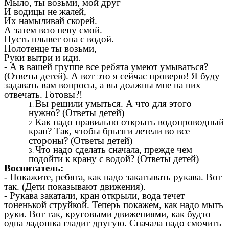
Мыло, ты возьми, мой друг
И водицы не жалей,
Их намыливай скорей.
А затем всю пену смой.
Пусть плывет она с водой.
Полотенце ты возьми,
Руки вытри и иди.
- А в вашей группе все ребята умеют умываться?
(Ответы детей). А вот это я сейчас проверю! Я буду
задавать вам вопросы, а вы должны мне на них
отвечать. Готовы?!
Вы решили умыться. А что для этого
нужно? (Ответы детей)
Как надо правильно открыть водопроводный
кран? Так, чтобы брызги летели во все
стороны? (Ответы детей)
Что надо сделать сначала, прежде чем
подойти к крану с водой? (Ответы детей)
Воспитатель:
- Покажите, ребята, как надо закатывать рукава. Вот
так. (Дети показывают движения).
- Рукава закатали, кран открыли, вода течет
тоненькой струйкой. Теперь покажем, как надо мыть
руки. Вот так, круговыми движениями, как будто
одна ладошка гладит другую. Сначала надо смочить