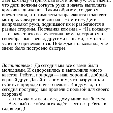
дает команду «Приготовиться к полету». Это значит,
что дети должны согнуть руки и начать выполнять
круговые движения. Таким образом, создается
впечатления, что самолеты заправляются и заводят
моторы. Следующий сигнал – «Летите». Дети
выпрямляют руки, поднимают их и разбегаются в
разные стороны. Последняя команда – «На посадку»
— означает, что все участники команд строятся в
своеобразные звенья, другими словами, самолеты
успешно приземляются. Побеждает та команда, чье
звено было построено быстрее.
Воспитатель:
Да сегодня мы все с вами были
молодцами. И оздоровились и выполнили много
квестов. Ребята, природа — наш хороший, добрый,
верный друг. Давайте запомним, что разрушать и
губить в природе ничего нельзя. И я думаю, что
сегодня прогулку, мы провели с пользой для своего
здоровья!
Из похода мы вернемся, дому мило улыбнемся.
Вкусный нас обед всех ждёт — что ж, ребята, в
сад вперёд!