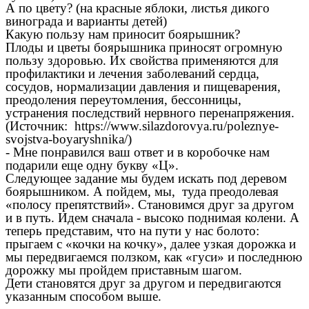
А по цвету? (на красные яблоки, листья дикого
винограда и варианты детей)
Какую пользу нам приносит боярышник?
Плоды и цветы боярышника приносят огромную
пользу здоровью. Их свойства применяются для
профилактики и лечения заболеваний сердца,
сосудов, нормализации давления и пищеварения,
преодоления переутомления, бессонницы,
устранения последствий нервного перенапряжения.
(Источник:
https://www.silazdorovya.ru/poleznye-
svojstva-boyaryshnika/
)
- Мне понравился ваш ответ и в коробочке нам
подарили еще одну букву «Ц».
Следующее задание мы будем искать под деревом
боярышником. А пойдем, мы, туда преодолевая
«полосу препятствий». Становимся друг за другом
и в путь. Идем сначала - высоко поднимая колени. А
теперь представим, что на пути у нас болото:
прыгаем с «кочки на кочку», далее узкая дорожка и
мы передвигаемся ползком, как «гуси» и последнюю
дорожку мы пройдем приставным шагом.
Дети становятся друг за другом и передвигаются
указанным способом выше.