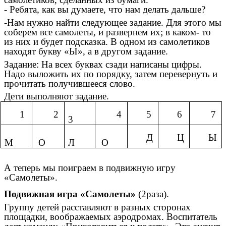
- Ребята, как вы думаете, что нам делать дальше?
-Нам нужно найти следующее задание. Для этого мы
соберем все самолеты, и развернем их; в каком- то
из них и будет подсказка. В одном из самолетиков
находят букву «Ы», а в другом задание.
Задание: На всех буквах сзади написаны цифры.
Надо выложить их по порядку, затем перевернуть и
прочитать получившееся слово.
Дети выполняют задание.
1
2
4
5
6
7
3
Д
Ц
Ы
М
О
Л
О
А теперь мы поиграем в подвижную игру
«Самолеты».
Подвижная игра «Самолеты»
(2раза).
Группу детей расставляют в разных сторонах
площадки, воображаемых аэродромах. Воспитатель