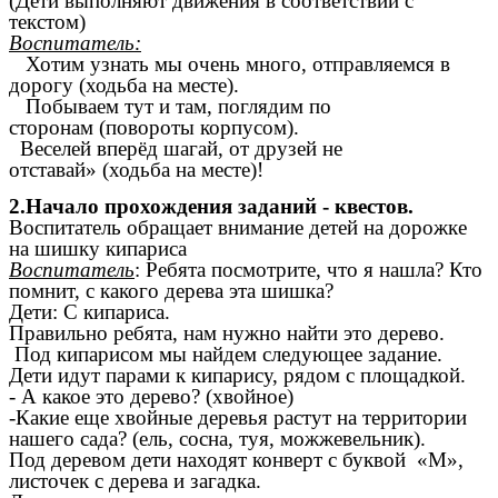
(Дети выполняют движения в соответствии с
текстом)
Воспитатель:
Хотим узнать мы очень много, отправляемся в
дорогу (ходьба на месте).
Побываем тут и там, поглядим по
сторонам (повороты корпусом).
Веселей вперёд шагай, от друзей не
отставай» (ходьба на месте)!
2.Начало прохождения заданий - квестов.
Воспитатель обращает внимание детей на дорожке
на шишку кипариса
Воспитатель
: Ребята посмотрите, что я нашла? Кто
помнит, с какого дерева эта шишка?
Дети: С кипариса.
Правильно ребята, нам нужно найти это дерево.
Под кипарисом мы найдем следующее задание.
Дети идут парами к кипарису, рядом с площадкой.
- А какое это дерево? (хвойное)
-Какие еще хвойные деревья растут на территории
нашего сада? (ель, сосна, туя, можжевельник).
Под деревом дети находят конверт с буквой «М»,
листочек с дерева и загадка.