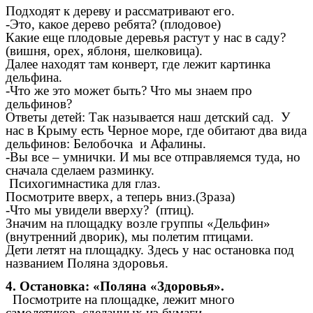
Подходят к дереву и рассматривают его.
-Это, какое дерево ребята? (плодовое)
Какие еще плодовые деревья растут у нас в саду?
(вишня, орех, яблоня, шелковица).
Далее находят там конверт, где лежит картинка
дельфина.
-Что же это может быть? Что мы знаем про
дельфинов?
Ответы детей: Так называется наш детский сад. У
нас в Крыму есть Черное море, где обитают два вида
дельфинов: Белобочка и Афалины.
-Вы все – умнички. И мы все отправляемся туда, но
сначала сделаем разминку.
Психогимнастика для глаз.
Посмотрите вверх, а теперь вниз.(3раза)
-Что мы увидели вверху? (птиц).
Значим на площадку возле группы «Дельфин»
(внутренний дворик), мы полетим птицами.
Дети летят на площадку.
Здесь у нас остановка под
названием Поляна здоровья.
4. Остановка: «Поляна «Здоровья».
Посмотрите на площадке, лежит много
самолетиков, сделанных из бумаги.