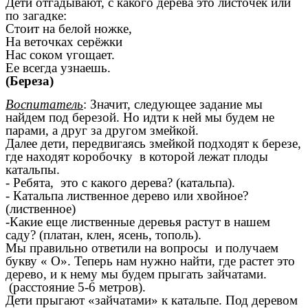
Дети отгадывают, с какого дерева это листочек или
по загадке:
Стоит на белой ножке,
На веточках серёжки
Нас соком угощает.
Ее всегда узнаешь.
(Береза)
Воспитатель
: Значит, следующее задание мы
найдем под березой. Но идти к ней мы будем не
парами, а друг за другом змейкой.
Далее дети, передвигаясь змейкой подходят к березе,
где находят коробочку в которой лежат плоды
катальпы.
- Ребята, это с какого дерева? (катальпа).
- Катальпа лиственное дерево или хвойное?
(лиственное)
-Какие еще лиственные деревья растут в нашем
саду? (платан, клен, ясень, тополь).
Мы правильно ответили на вопросы и получаем
букву « О». Теперь нам нужно найти, где растет это
дерево, и к нему мы будем прыгать зайчатами.
(расстояние 5-6 метров).
Дети прыгают «зайчатами» к катальпе. Под деревом