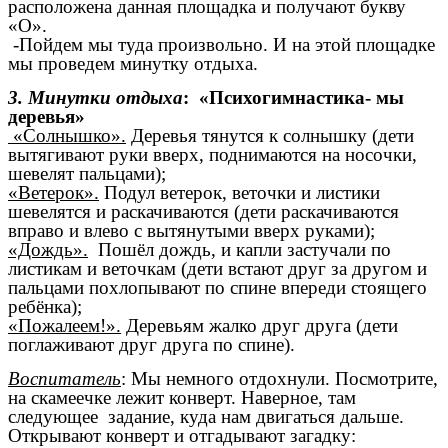
расположена данная площадка и получают букву
«О».
-Пойдем мы туда произвольно. И на этой площадке
мы проведем минутку отдыха.
3. Минутки отдыха
: «Психогимнастика- мы
деревья»
«Солнышко».
Деревья тянутся к солнышку (дети
вытягивают руки вверх, поднимаются на носочки,
шевелят пальцами);
«Ветерок».
Подул ветерок, веточки и листики
шевелятся и раскачиваются (дети раскачиваются
вправо и влево с вытянутыми вверх руками);
«Дождь».
Пошёл дождь, и капли застучали по
листикам и веточкам (дети встают друг за другом и
пальцами похлопывают по спине впереди стоящего
ребёнка);
«Пожалеем!».
Деревьям жалко друг друга (дети
поглаживают друг друга по спине).
Воспитатель
: Мы немного отдохнули. Посмотрите,
на скамеечке лежит конверт. Наверное, там
следующее задание, куда нам двигаться дальше.
Открывают конверт и отгадывают загадку: