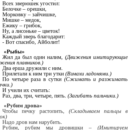
Всех зверюшек угостил:
Белочке – орешки,
Морковку – зайчишке,
Мишке – медок,
Ежику – грибок,
Ну, а лисоньке – цветок!
Каждый зверь благодарит:
- Вот спасибо, Айболит!
«Рыбы»
Жил да был один налим,
(Движения имитирующие
жения плавников.)
Два ерша дружили с ним.
Прилетали к ним три утки
(Взмахи ладонями.)
По четыре раза в сутки
(Сжимать и разжимать
ачки.)
И учили их считать:
Раз, два, три, четыре, пять.
(Загибать пальчики.)
«Рубим дрова»
Чтобы печку растопить,
(Складываем пальцы в
ок)
Надо дров нам нарубить.
Рубим, рубим мы дровишки –
(Имитируем