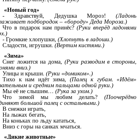
«Новый год»
- Здравствуй, Дедушка Мороз!
(Ладонь
лаживает подбородок – «бороду» Деда Мороза.)
Что в подарок нам принёс?
(Руки вперёд ладонями
рх.)
- Громкие хлопушки,
(Хлопнуть в ладоши.)
Сладости, игрушки.
(Вертим кистями.)
«Зима»
Снег ложится на дома,
(Руки разводим в стороны,
онями вниз.)
Улицы и крыши.
(Руки «домиком».)
Тихо к нам идёт зима,
(Палец к губам. «Идём»
зательным и средним пальцами одной руки.)
Мы её не слышим…
(Рука за ухом.)
Что зимой мы любим делать?
(Поочерёдно
диняют большой палец с остальными.)
В снежки играть,
На лыжах бегать,
На коньках по льду кататься,
Вниз с горы на санках мчаться.
«Дикие животные»