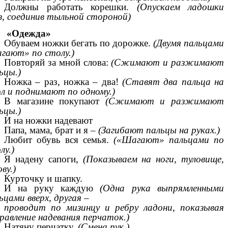
Должны работать корешки.
(Опускаем ладошки
з, соединив тыльной стороной)
«Одежда»
Обуваем ножки бегать по дорожке.
(Двумя пальцами
гают» по столу.)
Повторяй за мной слова:
(Сжимают и разжимают
ьцы.)
Ножка – раз, ножка – два!
(Ставят два пальца на
л и поднимают по одному.)
В магазине покупают
(Сжимают и разжимают
ьцы.)
И на ножки надевают
Папа, мама, брат и я –
(Загибают пальцы на руках.)
Любит обувь вся семья.
(«Шагают» пальцами по
лу.)
Я надену сапоги,
(Показываем на ноги, туловище,
ову.)
Курточку и шапку.
И на руку каждую
(Одна рука выпрямленными
ьцами вверх, другая –
проводит по мизинцу и ребру ладони, показывая
равление надевания перчаток.)
Натяну перчатку.
(Смена рук.)