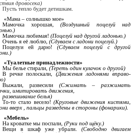
ствия дровосека)
Пусть тепло будет детишкам.
«Мама – солнышко мое»
Мамочка хорошая,
(Воздушный поцелуй над
онью.)
Мамочка любимая!
(Поцелуй над другой ладонью.)
Очень я её люблю,
(Сдуваем с ладони поцелуй.)
Поцелуи ей дарю!
(Сдуваем поцелуй с другой
они.)
«Туалетные принадлежности»
Мы белье стирали,
(Тереть один кулачок о другой)
В речке полоскали,
(Движения ладонями вправо-
во)
Выжали, развесили
(Сжимать – разжимать
ачки, имитировать движения,
развешивание белья)
То-то стало весело!
(Круговые движения кистями,
они вверх , пальцы разведены в стороны (фонарики).
«Мебель»
На кроватке мы поспали
, (Руки под щёку.)
Вещи в шкаф уже убрали.
(Свободно двигаем