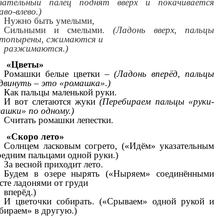
азательный палец поднят вверх и покачивается
аво-влево.)
Нужно быть умелыми,
Сильными и смелыми.
(Ладонь вверх, пальцы
стопырены, сжимаются и
разжимаются.)
«Цветы»
Ромашки белые цветки –
(Ладонь вперёд, пальцы
двинуть – это «ромашка».)
Как пальцы маленькой руки.
И вот слетаются жуки
(Перебираем пальцы «руки-
ашки» по одному.)
Считать ромашки лепестки.
«Скоро лето»
Солнцем ласковым согрето, («Идём» указательным
редним пальцами одной руки.)
За весной приходит лето.
Будем в озере нырять («Ныряем» соединёнными
сте ладонями от груди
вперёд.)
И цветочки собирать. («Срываем» одной рукой и
бираем» в другую.)