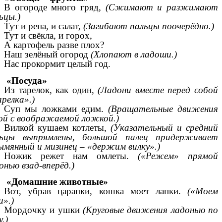
В огороде много гряд,
(Сжимают и разжимают
ьцы.)
Тут и репа, и салат,
(Загибают пальцы поочерёдно.)
Тут и свёкла, и горох,
А картофель разве плох?
Наш зелёный огород
(Хлопают в ладоши.)
Нас прокормит целый год.
«Посуда»
Из тарелок, как один,
(Ладони вместе перед собой
релка».)
Суп мы ложками едим.
(Вращательные движения
ой с воображаемой ложкой.)
Вилкой кушаем котлеты,
(Указательный и средний
льцы выпрямлены, большой палец придерживает
ымянный и мизинец – «держим вилку».)
Ножик режет нам омлеты.
(«Режем» прямой
онью взад-вперёд.)
«Домашние животные»
Вот, убрав царапки, кошка моет лапки.
(«Моем
и».)
Мордочку и ушки
(Круговые движения ладонью по
у.)