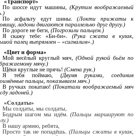
«Транспорт»
По шоссе идут машины,
(Крутим воображаемый
ь.)
По асфальту едут шины.
(Локти прижаты к
овищу, ладони двигаются параллельно друг другу.)
По дороге не беги,
(Погрозили пальцем.)
Я скажу тебе: «Би-би».
(Рука сжата в кулак,
ьшой палец выпрямлен – «сигналим».)
«Цвет и форма»
Мой весёлый круглый мяч,
(Одной рукой бьём по
бражаемому мячу.)
Щёки круглые не прячь!
(Смена рук.)
Я тебя поймаю,
(Двумя руками, соединив
оимённые пальцы, показываем мяч.)
В ручках покатаю!
(Покатали воображаемый мяч
ду ладоней.)
«Солдаты»
Мы солдаты, мы солдаты,
Бодрым шагом мы идём.
(Пальцы маршируют по
лу.)
В нашу армию, ребята,
Просто так не попадёшь.
(Пальцы сжаты в кулак,