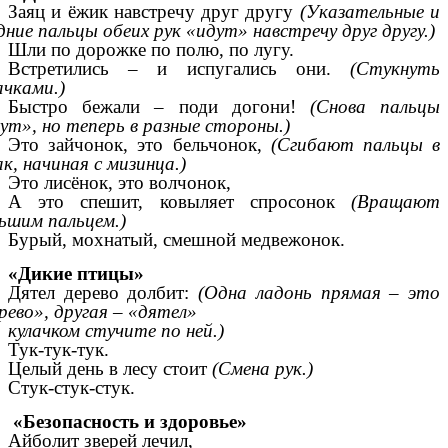
Заяц и ёжик навстречу друг другу
(Указательные и
дние пальцы обеих рук «идут» навстречу друг другу.)
Шли по дорожке по полю, по лугу.
Встретились – и испугались они.
(Стукнуть
ачками.)
Быстро бежали – поди догони!
(Снова пальцы
ут», но теперь в разные стороны.)
Это зайчонок, это бельчонок,
(Сгибают пальцы в
ак, начиная с мизинца.)
Это лисёнок, это волчонок,
А это спешит, ковыляет спросонок
(Вращают
ьшим пальцем.)
Бурый, мохнатый, смешной медвежонок.
«Дикие птицы»
Дятел дерево долбит:
(Одна ладонь прямая – это
рево», другая – «дятел»
кулачком стучите по ней.)
Тук-тук-тук.
Целый день в лесу стоит
(Смена рук.)
Стук-стук-стук.
«Безопасность и здоровье»
Айболит зверей лечил,