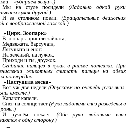
ами – «убираем вещи».)
Мы на стуле посидели
(Ладонью одной руки
рываем кулак другой.)
И за столиком поели.
(Вращательные движения
ой с воображаемой ложкой.)
«Цирк. Зоопарк»
В зоопарк пришли зайчата,
Медвежата, барсучата,
Лягушата и енот:
На зелёный, на лужок,
Приходи и ты, дружок.
Сгибание пальцев в кулак в ритме потешки. При
речислении животных считать пальцы на обеих
ах поочерёдно.
«Наступила весна»
Вот уж две недели
(Опускаем по очереди руки вниз,
ьцы вместе.)
Капают капели.
Снег на солнце тает
(Руки ладонями вниз разведены в
роны.)
И ручьём стекает
. (Обе руки ладонями вниз
гаются в одну сторону.)