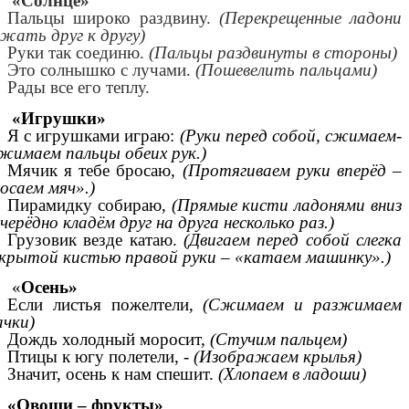
«Солнце»
Пальцы широко раздвину.
(Перекрещенные ладони
жать друг к другу)
Руки так соединю.
(Пальцы раздвинуты в стороны)
Это солнышко с лучами.
(Пошевелить пальцами)
Рады все его теплу.
«Игрушки»
Я с игрушками играю:
(Руки перед собой, сжимаем-
жимаем пальцы обеих рук.)
Мячик я тебе бросаю,
(Протягиваем руки вперёд –
осаем мяч».)
Пирамидку собираю,
(Прямые кисти ладонями вниз
черёдно кладём друг на друга несколько раз.)
Грузовик везде катаю.
(Двигаем перед собой слегка
крытой кистью правой руки – «катаем машинку».)
«
Осень»
Если листья пожелтели,
(Сжимаем и разжимаем
ачки)
Дождь холодный моросит,
(Стучим пальцем)
Птицы к югу полетели, -
(Изображаем крылья)
Значит, осень к нам спешит.
(Хлопаем в ладоши)
«Овощи – фрукты»