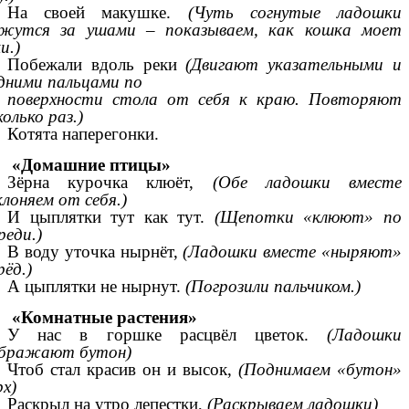
На своей макушке.
(Чуть согнутые ладошки
ижутся за ушами – показываем, как кошка моет
и.)
Побежали вдоль реки
(Двигают указательными и
дними пальцами по
поверхности стола от себя к краю. Повторяют
колько раз.)
Котята наперегонки.
«Домашние птицы»
Зёрна курочка клюёт,
(Обе ладошки вместе
лоняем от себя.)
И цыплятки тут как тут.
(Щепотки «клюют» по
реди.)
В воду уточка нырнёт,
(Ладошки вместе «ныряют»
рёд.)
А цыплятки не нырнут.
(Погрозили пальчиком.)
«Комнатные растения»
У нас в горшке расцвёл цветок.
(Ладошки
ображают бутон)
Чтоб стал красив он и высок,
(Поднимаем «бутон»
рх)
Раскрыл на утро лепестки,
(Раскрываем ладошки)